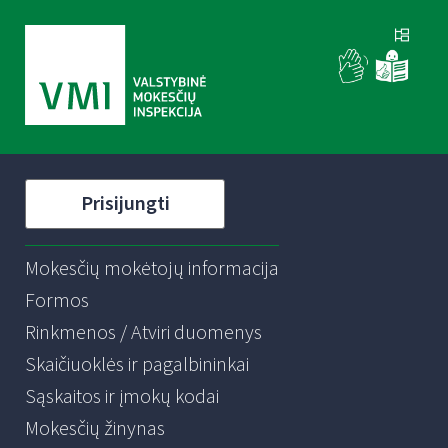
Prisijungti
Mokesčių mokėtojų informacija
Formos
Rinkmenos / Atviri duomenys
Skaičiuoklės ir pagalbininkai
Sąskaitos ir įmokų kodai
Mokesčių žinynas