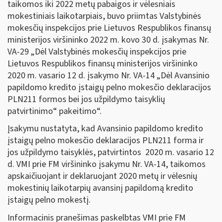
taikomos iki 2022 metų pabaigos ir vėlesniais
mokestiniais laikotarpiais, buvo priimtas Valstybinės
mokesčių inspekcijos prie Lietuvos Respublikos finansų
ministerijos viršininko 2022 m. kovo 30 d. įsakymas Nr.
VA-29 „Dėl Valstybinės mokesčių inspekcijos prie
Lietuvos Respublikos finansų ministerijos viršininko
2020 m. vasario 12 d. įsakymo Nr. VA-14 „Dėl Avansinio
papildomo kredito įstaigų pelno mokesčio deklaracijos
PLN211 formos bei jos užpildymo taisyklių
patvirtinimo“ pakeitimo“.
Įsakymu nustatyta, kad Avansinio papildomo kredito
įstaigų pelno mokesčio deklaracijos PLN211 forma ir
jos užpildymo taisyklės, patvirtintos 2020 m. vasario 12
d. VMI prie FM viršininko įsakymu Nr. VA-14, taikomos
apskaičiuojant ir deklaruojant 2020 metų ir vėlesnių
mokestinių laikotarpių avansinį papildomą kredito
įstaigų pelno mokestį.
Informacinis pranešimas paskelbtas VMI prie FM