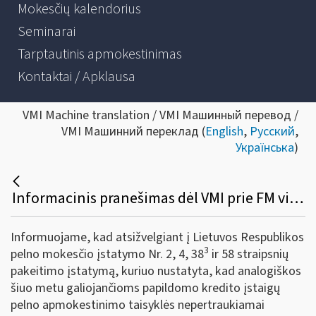
Mokesčių kalendorius
Seminarai
Tarptautinis apmokestinimas
Kontaktai / Apklausa
VMI Machine translation / VMI Машинный перевод /
VMI Машинний переклад (
English
,
Русский
,
Українська
)
Informacinis pranešimas dėl VMI prie FM viršininko 2020 m. vasario 12 d. įsakymo Nr. VA-14 pakeitimo
Informuojame, kad atsižvelgiant į Lietuvos Respublikos
3
pelno mokesčio įstatymo Nr. 2, 4, 38
ir 58 straipsnių
pakeitimo įstatymą, kuriuo nustatyta, kad analogiškos
šiuo metu galiojančioms papildomo kredito įstaigų
pelno apmokestinimo taisyklės nepertraukiamai