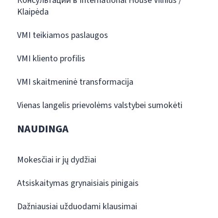
Консультации в International House Vilnius /
Klaipėda
VMI teikiamos paslaugos
VMI kliento profilis
VMI skaitmeninė transformacija
Vienas langelis prievolėms valstybei sumokėti
NAUDINGA
Mokesčiai ir jų dydžiai
Atsiskaitymas grynaisiais pinigais
Dažniausiai užduodami klausimai