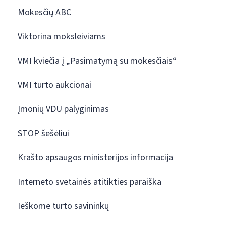
Mokesčių ABC
Viktorina moksleiviams
VMI kviečia į „Pasimatymą su mokesčiais“
VMI turto aukcionai
Įmonių VDU palyginimas
STOP šešėliui
Krašto apsaugos ministerijos informacija
Interneto svetainės atitikties paraiška
Ieškome turto savininkų