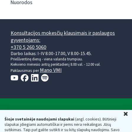
Nuorodos
Konsultacijos mokesčių klausimais ir paslaugos
gyventojams:
+370 5 260 5060
Darbo laikas: I-IV 8.00-17.00, V 8.00-15.45.
Prieššventinę dieną - viena valanda trumpiau.
Kiekvieno mėnesio antrą penktadienį 8.00 val. - 12.00 val.
Mano VMI
Paklausimas per
Valstybinė mokesčių inspekcija prie Lietuvos
U
Respublikos finansų ministerijos
Šioje svetainėje naudojami slapukai
(angl. cookies). Būtinieji
slapukai įdiegiami automatiškai ir jiems nėra reikalingas Jūsų
Biudžetinė įstaiga. Juridinio asmens kodas — 188659752,
sutikimas. Taip pat galite sutikti ir su kitų slapukų naudojimu. Savo