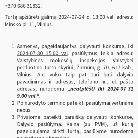
+370 686 31832.
Turtą apžiūrėti galima 2024-07-24 d. 13:00 val. adresu:
Minsko pl. 11, Vilnius.
Asmenys, pageidaujantys dalyvauti konkurse, iki
2024-07-30 15.00 val
. pasiūlymus teikia adresu:
Valstybinės mokesčių inspekcijos Valstybei
perduotino turto skyriui, Žirmūnų g. 70, 617 kab.,
Vilnius. Ant voko taip pat turi būti dalyvio
pavadinimas ir adresas, telefono nr., el. pašto
adresas, nurodoma
„neatplėšti iki 2024-07-31
9.00 val.“
.
Po nurodyto termino pateikti pasiūlymai vertinami
nebus.
Privaloma pateikti paraišką dalyvauti konkurse,
Dalyvio pasiūlymą. Kaina (su PVM), už kurią
pageidaujama pirkti turtą, pasiūlyme nurodoma