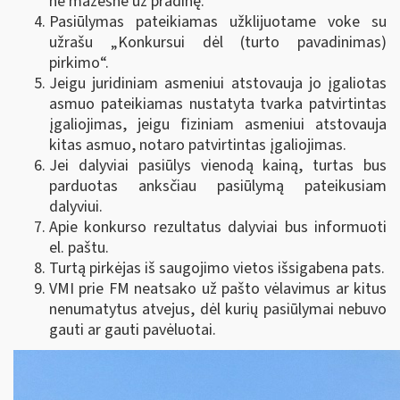
ne mažesnė už pradinę.
Pasiūlymas pateikiamas užklijuotame voke su
užrašu „Konkursui dėl (turto pavadinimas)
pirkimo“.
Jeigu juridiniam asmeniui atstovauja jo įgaliotas
asmuo pateikiamas nustatyta tvarka patvirtintas
įgaliojimas, jeigu fiziniam asmeniui atstovauja
kitas asmuo, notaro patvirtintas įgaliojimas.
Jei dalyviai pasiūlys vienodą kainą, turtas bus
parduotas anksčiau pasiūlymą pateikusiam
dalyviui.
Apie konkurso rezultatus dalyviai bus informuoti
el. paštu.
Turtą pirkėjas iš saugojimo vietos išsigabena pats.
VMI prie FM neatsako už pašto vėlavimus ar kitus
nenumatytus atvejus, dėl kurių pasiūlymai nebuvo
gauti ar gauti pavėluotai.