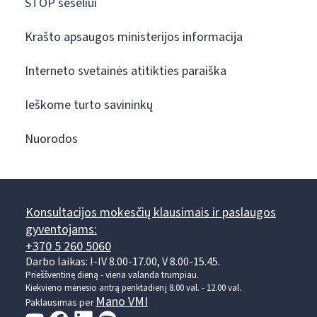
STOP šešėliui
Krašto apsaugos ministerijos informacija
Interneto svetainės atitikties paraiška
Ieškome turto savininkų
Nuorodos
Konsultacijos mokesčių klausimais ir paslaugos
gyventojams:
+370 5 260 5060
Darbo laikas: I-IV 8.00-17.00, V 8.00-15.45.
Prieššventinę dieną - viena valanda trumpiau.
Kiekvieno mėnesio antrą penktadienį 8.00 val. - 12.00 val.
Mano VMI
Paklausimas per