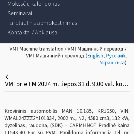
Mokesčių kalendorius
Seminarai
Tarptautinis apmokestinimas
Kontaktai / Apklausa
VMI Machine translation / VMI Машинный перевод /
VMI Машинний переклад (
English
,
Русский
,
Українська
)
VMI prie FM 2024 m. liepos 31 d. 9.00 val. konkurso būdu parduoda valstybei perduota transporto priemonę:
Krovininis automobilis MAN 10.185, KRJ650, VIN:
WMAL24ZZZ2Y101834, 2002 m., N2, 4580 cm3, 132 kW,
dyzelinas, raudona, (SDK) – CAPMHNCF. Pradinė kaina
11543,40 Eur su PVM. Papildoma informacija tel. nr.