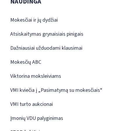
NAUDINGA
Mokesčiai ir jų dydžiai
Atsiskaitymas grynaisiais pinigais
Dažniausiai užduodami klausimai
Mokesčių ABC
Viktorina moksleiviams
VMI kviečia į „Pasimatymą su mokesčiais“
VMI turto aukcionai
Įmonių VDU palyginimas