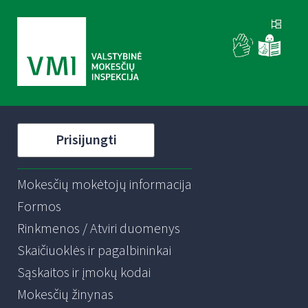
Prisijungti
Mokesčių mokėtojų informacija
Formos
Rinkmenos / Atviri duomenys
Skaičiuoklės ir pagalbininkai
Sąskaitos ir įmokų kodai
Mokesčių žinynas