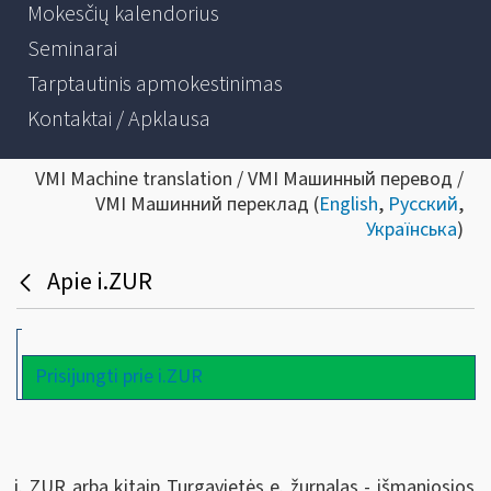
Mokesčių kalendorius
Seminarai
Tarptautinis apmokestinimas
Kontaktai / Apklausa
VMI Machine translation / VMI Машинный перевод /
VMI Машинний переклад (
English
,
Русский
,
Українська
)
Apie i.ZUR
Prisijungti prie i.ZUR
i. ZUR arba kitaip Turgavietės e. žurnalas - išmaniosios