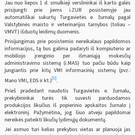
Jau nuo liepos 1 d. smulkieji verslininkai iš karto galės
prisijungti prie jiems i.ZUR posistemyje jau
automatiškai sukurtų Turgavietės e. žurnalų pagal
Valstybinės maisto ir veterinarijos tarnybos (toliau –
VMVT) išduotų leidimų duomenis.
Prisijungimas prie posistemio nereikalaus papildomos
informacijos, tą bus galima padaryti iš kompiuterio ar
mobiliojo įrenginio per išmaniąją mokesčių
administravimo sistemą (i.MAS) tuo pačiu būdu kaip
jungiantis prie kitų VMI informacinių sistemų (pvz.:
[1]
Mano VMI, EDS ir kt.)
.
Prieš pradedant naudotis Turgavietės e. žurnalu,
prekybininkai turės tik suvesti parduodamos
produkcijos likučius iš popierinio apskaitos žurnalo į
elektroninį. Pažymėtina, jog šiuo atveju papildomai
nereikės pateikti likučių lydimųjų dokumentų.
Jei asmuo turi kelias prekybos vietas ar planuoja jas