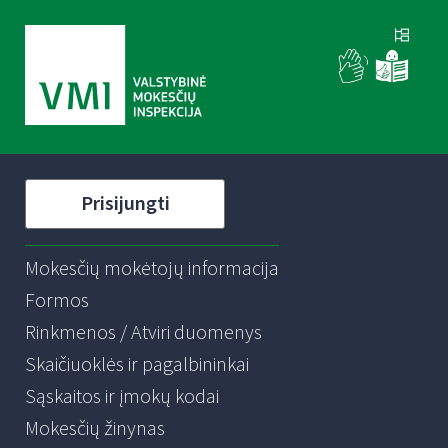
Prisijungti
Mokesčių mokėtojų informacija
Formos
Rinkmenos / Atviri duomenys
Skaičiuoklės ir pagalbininkai
Sąskaitos ir įmokų kodai
Mokesčių žinynas