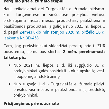
Perėjimo prie e. žurnalo etapai
Nauji reikalavimai dėl Turgavietės e. žurnalo pildymo,
kai turgavietėse ir viešosiose prekybos vietose
prekiaujama mėsa, mėsos produktais, paukštiena ir
paukštienos produktais įsigalioja nuo 2021 m. liepos 1
d. pagal
Žemės ūkio ministerijos 2020 m. birželio 16 d.
įsakymą Nr. 3D-453
.
Tam, jog prekybininkai sklandžiai pereitų prie i. ZUR
posistemio, jiems bus skirtas
2 mėn. pereinamasis
laikotarpis:
Nuo 2021 m. liepos 1 d. iki rugpjūčio 31 d
.
prekybininkai galės pasirinkti, kokią apskaitą vesti
– popierinę ar elektroninę.
Nuo rugsėjo 1 d.
- Turgavietės e. žurnalą pildyti
privalės visi mėsos ir paukštienos ir jų produktų
prekybininkai.
Prisijungimas prie e. žurnalo