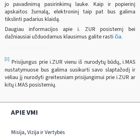
jo pavadinimą pasirinkimų lauke. Kaip ir popierinį
apskaitos žurnalą, elektroninį taip pat bus galima
tikslinti padarius klaidą.
Daugiau informacijos apie i. ZUR posistemį bei
dažniausiai užduodamus klausimus galite rasti
čia.
[1]
Prisijungus prie i.ZUR vienu iš nurodytų būdų, i.MAS
nustatymuose bus galima susikurti savo slaptažodį ir
vėliau jį nurodyti greitesniam prisijungimui prie i.ZUR ar
kitų i.MAS posistemių.
APIE VMI
Misija, Vizija ir Vertybės