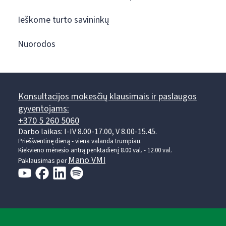
Ieškome turto savininkų
Nuorodos
Konsultacijos mokesčių klausimais ir paslaugos
gyventojams:
+370 5 260 5060
Darbo laikas: I-IV 8.00-17.00, V 8.00-15.45.
Prieššventinę dieną - viena valanda trumpiau.
Kiekvieno mėnesio antrą penktadienį 8.00 val. - 12.00 val.
Mano VMI
Paklausimas per