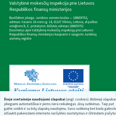
Valstybinė mokesčių inspekcija prie Lietuvos
Respublikos finansų ministerijos
Biudžetinė įstaiga. Juridinio asmens kodas — 188659752,
adresas: Vasario 16-osios g. 14, 01107 Vilnius, Lietuva, el.paštas:
vmi@vmi.lt
, E. pristatymo dėžutės adresas 188659752
Duomenys apie Valstybinę mokesčių inspekciją prie Lietuvos
Respublikos finansų ministerijos kaupiami ir saugomi Juridinių
asmenų registre
Šioje svetainėje naudojami slapukai
(angl. cookies). Būtinieji slapukai
įdiegiami automatiškai ir jiems nėra reikalingas Jūsų sutikimas. Taip pat
galite sutikti ir su kitų slapukų naudojimu. Savo sutikimą bet kada galėsit
atšaukti pakeisdami interneto naršyklės nustatymus ir ištrindami įrašytu