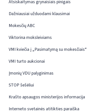
Atsiskaitymas grynaisiais pinigais
Dažniausiai užduodami klausimai
Mokesčių ABC
Viktorina moksleiviams
VMI kviečia į „Pasimatymą su mokesčiais“
VMI turto aukcionai
Įmonių VDU palyginimas
STOP šešėliui
Krašto apsaugos ministerijos informacija
Interneto svetainės atitikties paraiška