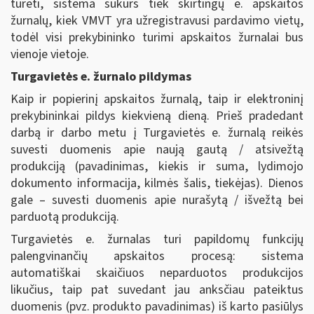
turėti, sistema sukurs tiek skirtingų e. apskaitos
žurnalų, kiek VMVT yra užregistravusi pardavimo vietų,
todėl visi prekybininko turimi apskaitos žurnalai bus
vienoje vietoje.
Turgavietės e. žurnalo pildymas
Kaip ir popierinį apskaitos žurnalą, taip ir elektroninį
prekybininkai pildys kiekvieną dieną. Prieš pradedant
darbą ir darbo metu į Turgavietės e. žurnalą reikės
suvesti duomenis apie naują gautą / atsivežtą
produkciją (pavadinimas, kiekis ir suma, lydimojo
dokumento informacija, kilmės šalis, tiekėjas). Dienos
gale – suvesti duomenis apie nurašytą / išvežtą bei
parduotą produkciją.
Turgavietės e. žurnalas turi papildomų funkcijų
palengvinančių apskaitos procesą: sistema
automatiškai skaičiuos neparduotos produkcijos
likučius, taip pat suvedant jau anksčiau pateiktus
duomenis (pvz. produkto pavadinimas) iš karto pasiūlys