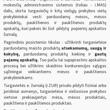
mokesčių administravimo sistemos (toliau - i.MAS)
dalis, skirta turgaviečių ir kitų viešųjų prekybos vietų
prekybininkai vesti parduodamų mėsos, mėsos
produktų, paukštienos ir paukštienos produktų
apskaitą, kuri pakeis iki šiol pildytą popierinį apskaitos
žurnalą.
Pagrindinis posistemio tikslas - užtikrinti turgavietėse
parduodamų maisto produktų
atsekamumą, saugą ir
kokybę,
parduodamų produktų kiekinę ir
gautų
pajamų apskaitą.
Tuo pačiu tai supaprastins apskaitos
procesą bei užtikrins skaidrios konkurencijos sąlygas
sąžiningai veikiantiems mėsos ir paukštienos
prekybininkams.
Turgavietės e. žurnalą (i.ZUR) privalo pildyti fiziniai arba
juridiniai asmenys, turgavietėse ir viešosiose prekybos
vietose prekiaujantys mėsa, mėsos produktais,
paukštiena ir paukštienos produktais.