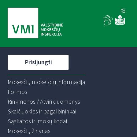
Prisijungti
Mokesčių mokėtojų informacija
Formos
Rinkmenos / Atviri duomenys
Skaičiuoklės ir pagalbininkai
Sąskaitos ir įmokų kodai
Mokesčių žinynas