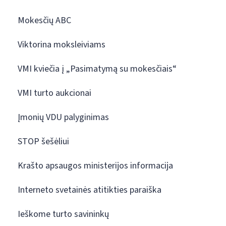
Mokesčių ABC
Viktorina moksleiviams
VMI kviečia į „Pasimatymą su mokesčiais“
VMI turto aukcionai
Įmonių VDU palyginimas
STOP šešėliui
Krašto apsaugos ministerijos informacija
Interneto svetainės atitikties paraiška
Ieškome turto savininkų