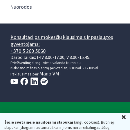
Nuorodos
Konsultacijos mokesčių klausimais ir paslaugos
gyventojams:
+370 5 260 5060
Darbo laikas: I-IV 8.00-17.00, V 8.00-15.45.
Prieššventinę dieną - viena valanda trumpiau.
Kiekvieno mėnesio antrą penktadienį 8.00 val. - 12.00 val.
Mano VMI
Paklausimas per
Valstybinė mokesčių inspekcija prie Lietuvos
U
Respublikos finansų ministerijos
Šioje svetainėje naudojami slapukai
(angl. cookies). Būtinieji
slapukai įdiegiami automatiškai ir jiems nėra reikalingas Jūsų