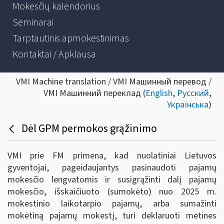
Mokesčių kalendorius
Seminarai
Tarptautinis apmokestinimas
Kontaktai / Apklausa
VMI Machine translation / VMI Машинный перевод /
VMI Машинний переклад (
English
,
Русский
,
Українська
)
Dėl GPM permokos grąžinimo
VMI prie FM primena, kad nuolatiniai Lietuvos
gyventojai, pageidaujantys pasinaudoti pajamų
mokesčio lengvatomis ir susigrąžinti dalį pajamų
mokesčio, išskaičiuoto (sumokėto) nuo 2025 m.
mokestinio laikotarpio pajamų, arba sumažinti
mokėtiną pajamų mokestį, turi deklaruoti metines