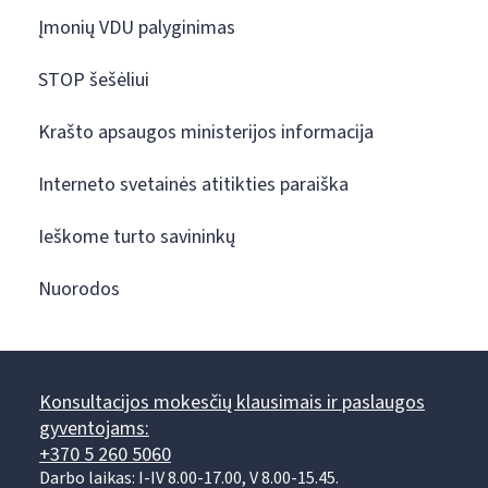
Įmonių VDU palyginimas
STOP šešėliui
Krašto apsaugos ministerijos informacija
Interneto svetainės atitikties paraiška
Ieškome turto savininkų
Nuorodos
Konsultacijos mokesčių klausimais ir paslaugos
gyventojams:
+370 5 260 5060
Darbo laikas: I-IV 8.00-17.00, V 8.00-15.45.