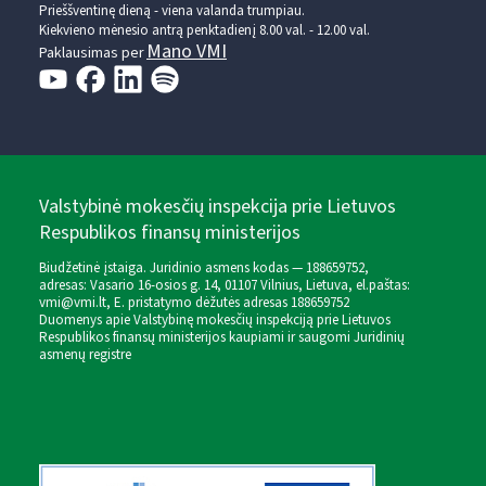
Prieššventinę dieną - viena valanda trumpiau.
Kiekvieno mėnesio antrą penktadienį 8.00 val. - 12.00 val.
Mano VMI
Paklausimas per
Valstybinė mokesčių inspekcija prie Lietuvos
Respublikos finansų ministerijos
Biudžetinė įstaiga. Juridinio asmens kodas — 188659752,
adresas: Vasario 16-osios g. 14, 01107 Vilnius, Lietuva, el.paštas:
vmi@vmi.lt
, E. pristatymo dėžutės adresas 188659752
Duomenys apie Valstybinę mokesčių inspekciją prie Lietuvos
Respublikos finansų ministerijos kaupiami ir saugomi Juridinių
asmenų registre