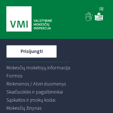
Prisijungti
Mokesčių mokėtojų informacija
Formos
Rinkmenos / Atviri duomenys
Skaičiuoklės ir pagalbininkai
Sąskaitos ir įmokų kodai
Mokesčių žinynas