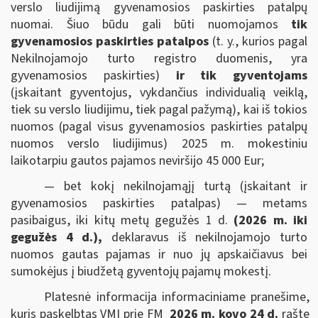
verslo liudijimą gyvenamosios paskirties patalpų
nuomai. Šiuo būdu gali būti nuomojamos
tik
gyvenamosios paskirties patalpos
(t. y., kurios pagal
Nekilnojamojo turto registro duomenis, yra
gyvenamosios paskirties)
ir tik gyventojams
(įskaitant gyventojus, vykdančius individualią veiklą,
tiek su verslo liudijimu, tiek pagal pažymą), kai iš tokios
nuomos (pagal visus gyvenamosios paskirties patalpų
nuomos verslo liudijimus) 2025 m. mokestiniu
laikotarpiu gautos pajamos neviršijo 45 000 Eur;
— bet kokį nekilnojamąjį turtą (įskaitant ir
gyvenamosios paskirties patalpas) — metams
pasibaigus, iki kitų metų gegužės 1 d.
(2026 m. iki
gegužės 4 d.),
deklaravus iš nekilnojamojo turto
nuomos gautas pajamas ir nuo jų apskaičiavus bei
sumokėjus į biudžetą gyventojų pajamų mokestį.
Platesnė informacija informaciniame pranešime,
kuris paskelbtas VMI prie FM
2026 m. kovo 24 d.
rašte