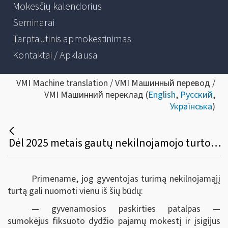
Mokesčių kalendorius
Seminarai
Tarptautinis apmokestinimas
Kontaktai / Apklausa
VMI Machine translation / VMI Машинный перевод /
VMI Машинний переклад (
English
,
Русский
,
Українська
)
Dėl 2025 metais gautų nekilnojamojo turto nuomos pajamų apmokestinimo tvarkos
Primename, jog gyventojas turimą nekilnojamąjį
turtą gali nuomoti vienu iš šių būdų:
— gyvenamosios paskirties patalpas —
sumokėjus fiksuoto dydžio pajamų mokestį ir įsigijus