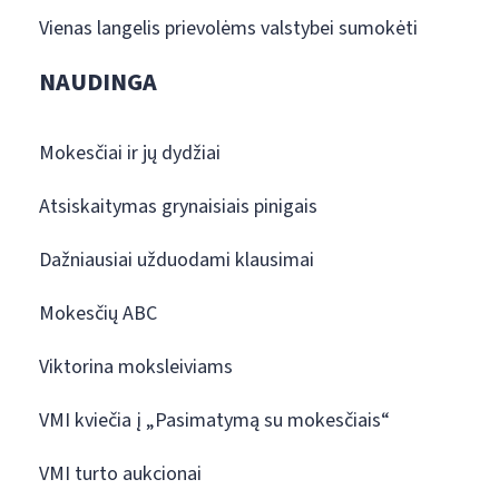
Vienas langelis prievolėms valstybei sumokėti
NAUDINGA
Mokesčiai ir jų dydžiai
Atsiskaitymas grynaisiais pinigais
Dažniausiai užduodami klausimai
Mokesčių ABC
Viktorina moksleiviams
VMI kviečia į „Pasimatymą su mokesčiais“
VMI turto aukcionai