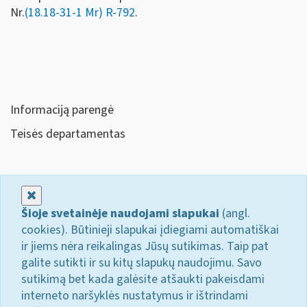
Nr.
(18.18-31-1 Mr) R-792
.
Informaciją parengė
Teisės departamentas
Uždaryti
Šioje svetainėje naudojami slapukai
(angl.
cookies). Būtinieji slapukai įdiegiami automatiškai
ir jiems nėra reikalingas Jūsų sutikimas. Taip pat
galite sutikti ir su kitų slapukų naudojimu. Savo
sutikimą bet kada galėsite atšaukti pakeisdami
interneto naršyklės nustatymus ir ištrindami