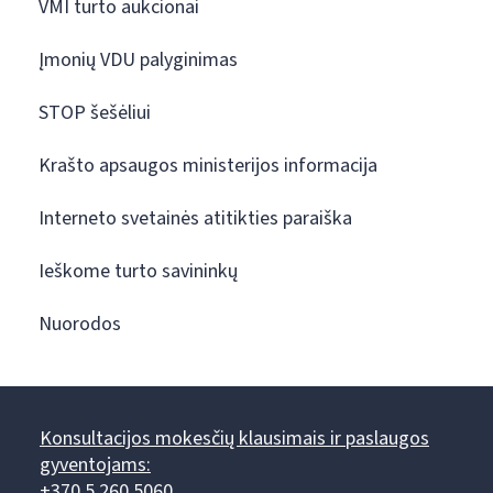
VMI turto aukcionai
Įmonių VDU palyginimas
STOP šešėliui
Krašto apsaugos ministerijos informacija
Interneto svetainės atitikties paraiška
Ieškome turto savininkų
Nuorodos
Konsultacijos mokesčių klausimais ir paslaugos
gyventojams:
+370 5 260 5060