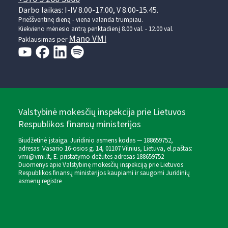
Darbo laikas: I-IV 8.00-17.00, V 8.00-15.45.
Prieššventinę dieną - viena valanda trumpiau.
Kiekvieno mėnesio antrą penktadienį 8.00 val. - 12.00 val.
Mano VMI
Paklausimas per
Valstybinė mokesčių inspekcija prie Lietuvos
Respublikos finansų ministerijos
Biudžetinė įstaiga. Juridinio asmens kodas — 188659752,
adresas: Vasario 16-osios g. 14, 01107 Vilnius, Lietuva, el.paštas:
vmi@vmi.lt
, E. pristatymo dėžutės adresas 188659752
Duomenys apie Valstybinę mokesčių inspekciją prie Lietuvos
Respublikos finansų ministerijos kaupiami ir saugomi Juridinių
asmenų registre