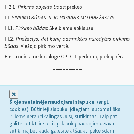
II.2.1.
Pirkimo objekto tipas
: prekės
III.
PIRKIMO BŪDAS IR JO PASIRINKIMO PRIEŽASTYS
:
III.1.
Pirkimo būdas
: Skelbiama apklausa.
III.2.
Priežastys, dėl kurių pasirinktas nurodytas pirkimo
būdas
: Viešojo pirkimo vertė.
Elektroniniame kataloge CPO.LT perkamų prekių nėra.
_________
Uždaryti
Šioje svetainėje naudojami slapukai
(angl.
cookies). Būtinieji slapukai įdiegiami automatiškai
ir jiems nėra reikalingas Jūsų sutikimas. Taip pat
galite sutikti ir su kitų slapukų naudojimu. Savo
sutikimą bet kada galėsite atšaukti pakeisdami