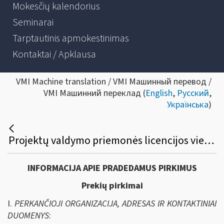
Mokesčių kalendorius
Seminarai
Tarptautinis apmokestinimas
Kontaktai / Apklausa
VMI Machine translation / VMI Машинный перевод /
VMI Машинний переклад (
English
,
Русский
,
Українська
)
Projektų valdymo priemonės licencijos viešasis pirkimas
INFORMACIJA APIE PRADEDAMUS PIRKIMUS
Prekių pirkimai
I.
PERKANČIOJI ORGANIZACIJA, ADRESAS IR KONTAKTINIAI
DUOMENYS
: