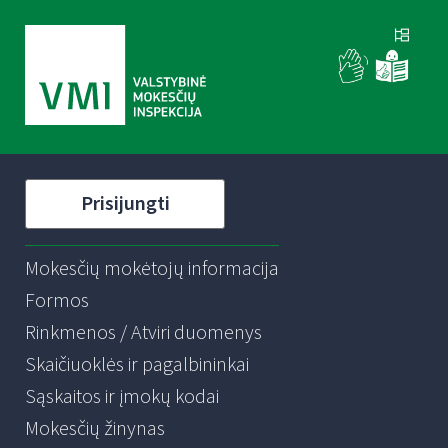
Prisijungti
Mokesčių mokėtojų informacija
Formos
Rinkmenos / Atviri duomenys
Skaičiuoklės ir pagalbininkai
Sąskaitos ir įmokų kodai
Mokesčių žinynas