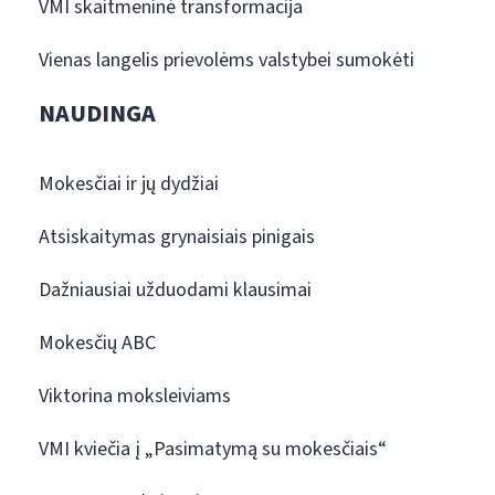
VMI skaitmeninė transformacija
Vienas langelis prievolėms valstybei sumokėti
NAUDINGA
Mokesčiai ir jų dydžiai
Atsiskaitymas grynaisiais pinigais
Dažniausiai užduodami klausimai
Mokesčių ABC
Viktorina moksleiviams
VMI kviečia į „Pasimatymą su mokesčiais“