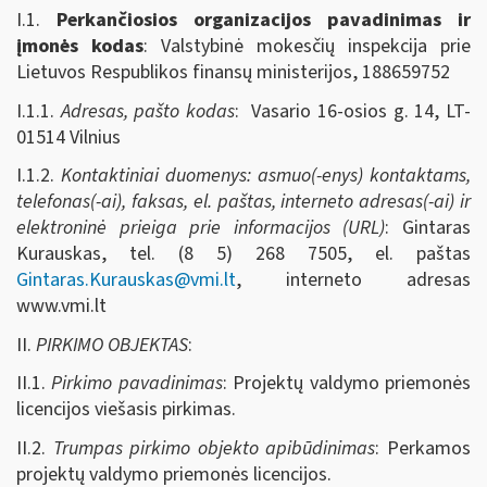
I.1.
Perkančiosios organizacijos pavadinimas ir
įmonės kodas
: Valstybinė mokesčių inspekcija prie
Lietuvos Respublikos finansų ministerijos, 188659752
I.1.1.
Adresas, pašto kodas
: Vasario 16-osios g. 14, LT-
01514 Vilnius
I.1.2.
Kontaktiniai duomenys: asmuo(-enys) kontaktams,
telefonas(-ai), faksas, el. paštas, interneto adresas(-ai) ir
elektroninė prieiga prie informacijos (URL)
: Gintaras
Kurauskas, tel. (8 5) 268 7505, el. paštas
Gintaras.Kurauskas@vmi.lt
, interneto adresas
www.vmi.lt
II.
PIRKIMO OBJEKTAS
:
II.1.
Pirkimo pavadinimas
: Projektų valdymo priemonės
licencijos viešasis pirkimas.
II.2.
Trumpas pirkimo objekto apibūdinimas
: Perkamos
projektų valdymo priemonės licencijos.