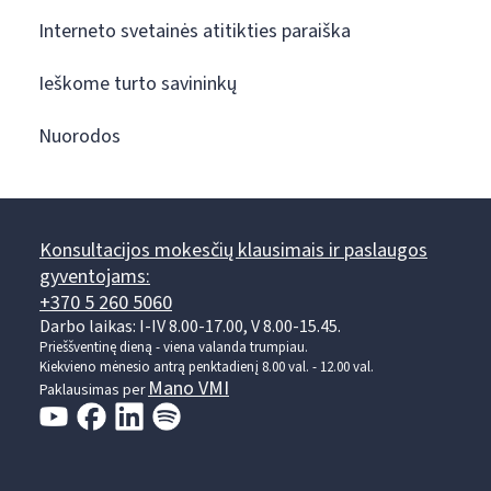
Interneto svetainės atitikties paraiška
Ieškome turto savininkų
Nuorodos
Konsultacijos mokesčių klausimais ir paslaugos
gyventojams:
+370 5 260 5060
Darbo laikas: I-IV 8.00-17.00, V 8.00-15.45.
Prieššventinę dieną - viena valanda trumpiau.
Kiekvieno mėnesio antrą penktadienį 8.00 val. - 12.00 val.
Mano VMI
Paklausimas per