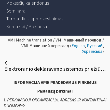
Mokesčių kalendorius
Seminarai
Tarptautinis apmokestinimas
Kontaktai / Apklausa
VMI Machine translation / VMI Машинный перевод /
VMI Машинний переклад (
English
,
Русский
,
Українська
)
Elektroninio deklaravimo sistemos priežiūros paslaugų viešasis pirkimas
INFORMACIJA APIE PRADEDAMUS PIRKIMUS
Paslaugų pirkimai
I.
PERKANČIOJI ORGANIZACIJA, ADRESAS IR KONTAKTINIAI
DUOMENYS
: