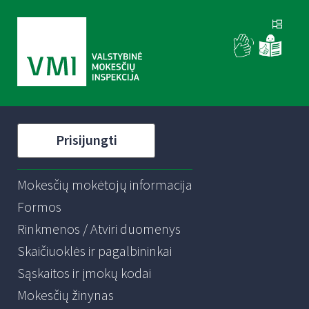
Prisijungti
Mokesčių mokėtojų informacija
Formos
Rinkmenos / Atviri duomenys
Skaičiuoklės ir pagalbininkai
Sąskaitos ir įmokų kodai
Mokesčių žinynas