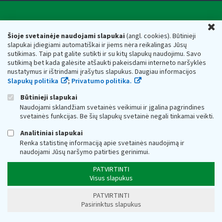
Valstybinė mokesčių inspekcija prie Lietuvos
U
Respublikos finansų ministerijos
Šioje svetainėje naudojami slapukai
(angl. cookies). Būtinieji
slapukai įdiegiami automatiškai ir jiems nėra reikalingas Jūsų
Biudžetinė įstaiga. Juridinio asmens kodas — 188659752,
sutikimas. Taip pat galite sutikti ir su kitų slapukų naudojimu. Savo
adresas: Vasario 16-osios g. 14, 01107 Vilnius, Lietuva, el.paštas:
sutikimą bet kada galėsite atšaukti pakeisdami interneto naršyklės
vmi@vmi.lt
, E. pristatymo dėžutės adresas 188659752
nustatymus ir ištrindami įrašytus slapukus. Daugiau informacijos
Duomenys apie Valstybinę mokesčių inspekciją prie Lietuvos
Slapukų politika
;
Privatumo politika.
Respublikos finansų ministerijos kaupiami ir saugomi Juridinių
asmenų registre
Būtinieji slapukai
Naudojami sklandžiam svetainės veikimui ir įgalina pagrindines
svetainės funkcijas. Be šių slapukų svetainė negali tinkamai veikti.
Analitiniai slapukai
Renka statistinę informaciją apie svetainės naudojimą ir
naudojami Jūsų naršymo patirties gerinimui.
PATVIRTINTI
Visus slapukus
PATVIRTINTI
Pasirinktus slapukus