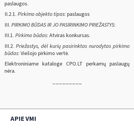
paslaugos.
II.2.1.
Pirkimo objekto tipas
: paslaugos
III.
PIRKIMO BŪDAS IR JO PASIRINKIMO PRIEŽASTYS
:
III.1.
Pirkimo būdas
: Atviras konkursas.
III.2.
Priežastys, dėl kurių pasirinktas nurodytas pirkimo
būdas
: Viešojo pirkimo vertė.
Elektroniniame kataloge CPO.LT perkamų paslaugų
nėra.
_________
APIE VMI