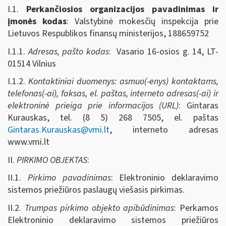
I.1.
Perkančiosios organizacijos pavadinimas ir
įmonės kodas
: Valstybinė mokesčių inspekcija prie
Lietuvos Respublikos finansų ministerijos, 188659752
I.1.1.
Adresas, pašto kodas
: Vasario 16-osios g. 14, LT-
01514 Vilnius
I.1.2.
Kontaktiniai duomenys: asmuo(-enys) kontaktams,
telefonas(-ai), faksas, el. paštas, interneto adresas(-ai) ir
elektroninė prieiga prie informacijos (URL)
: Gintaras
Kurauskas, tel. (8 5) 268 7505, el. paštas
Gintaras.Kurauskas@vmi.lt
, interneto adresas
www.vmi.lt
II.
PIRKIMO OBJEKTAS
:
II.1.
Pirkimo pavadinimas
: Elektroninio deklaravimo
sistemos priežiūros paslaugų viešasis pirkimas.
II.2.
Trumpas pirkimo objekto apibūdinimas
: Perkamos
Elektroninio deklaravimo sistemos priežiūros