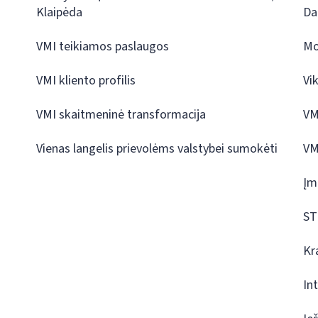
Klaipėda
Da
VMI teikiamos paslaugos
Mo
VMI kliento profilis
Vi
VMI skaitmeninė transformacija
VM
Vienas langelis prievolėms valstybei sumokėti
VM
Įm
ST
Kr
In