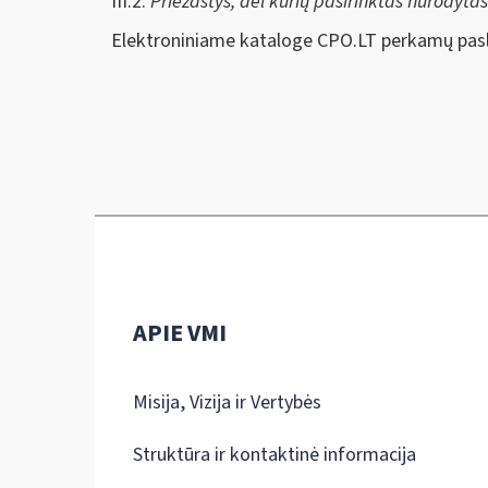
III.2.
Priežastys, dėl kurių pasirinktas nurodyta
Elektroniniame kataloge CPO.LT perkamų pasl
APIE VMI
Misija, Vizija ir Vertybės
Struktūra ir kontaktinė informacija