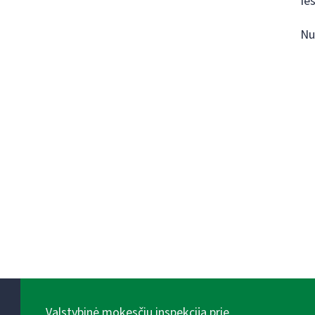
Ie
Nu
Valstybinė mokesčių inspekcija prie