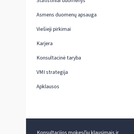
Statistiniai duomenys
Asmens duomenų apsauga
Viešieji pirkimai
Karjera
Konsultacinė taryba
VMI strategija
Apklausos
Konsultacijos mokesčių klausimais ir