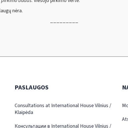
s pirkimo būdas
: Viešojo pirkimo vertė.
augų nėra.
_________
PASLAUGOS
N
Consultations at International House Vilnius /
Mo
Klaipėda
At
Консультации в International House Vilnius /