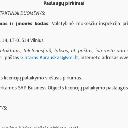
Paslaugų pirkimai
NTAKTINIAI DUOMENYS
:
imas ir įmonės kodas
: Valstybinė mokesčių inspekcija pr
. 14, LT-01514 Vilnius
aktams, telefonas(-ai), faksas, el. paštas, interneto adresa
el. paštas
Gintaras.Kurauskas@vmi.lt
, interneto adresas ww
s licencijų palaikymo viešasis pirkimas.
erkamos SAP Business Objects licencijų palaikymo paslaugos
TYS
: