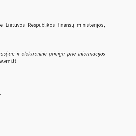
ie Lietuvos Respublikos finansų ministerijos,
s(-ai) ir elektroninė prieiga prie informacijos
w.vmi.lt
.