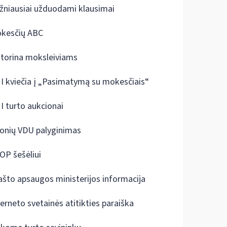
žniausiai užduodami klausimai
kesčių ABC
ktorina moksleiviams
I kviečia į „Pasimatymą su mokesčiais“
I turto aukcionai
onių VDU palyginimas
OP šešėliui
ašto apsaugos ministerijos informacija
terneto svetainės atitikties paraiška