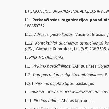
I.
PERKANČIOJI ORGANIZACIJA, ADRESAS IR KO
I.1.
Perkančiosios organizacijos pavadin
188659752
I.1.1.
Adresas, pašto kodas
: Vasario 16-osios g
I.1.2.
Kontaktiniai duomenys: asmuo(-enys) kont
(URL)
: Gintaras Kurauskas, tel. (8 5) 268 7505, 
II.
PIRKIMO OBJEKTAS
:
II.1.
Pirkimo pavadinimas
: SAP Business Object
II.2.
Trumpas pirkimo objekto apibūdinimas
: P
II.2.1.
Pirkimo objekto tipas
: paslaugos
III.
PIRKIMO BŪDAS IR JO PASIRINKIMO PRIEŽAS
III.1.
Pirkimo būdas
: Atviras konkursas.