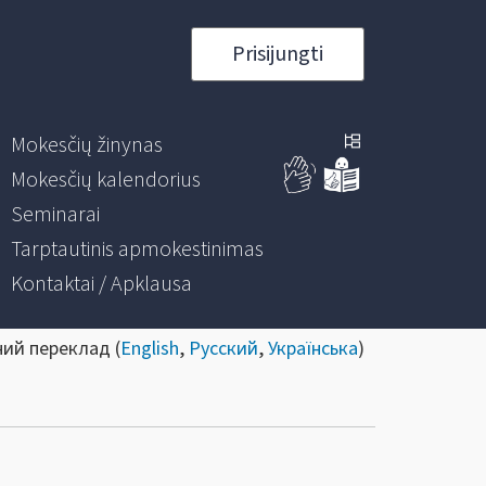
Prisijungti
Mokesčių žinynas
Mokesčių kalendorius
Seminarai
Tarptautinis apmokestinimas
Kontaktai / Apklausa
ний переклад (
English
,
Русский
,
Українська
)