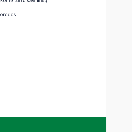
škome turto savininkų
orodos