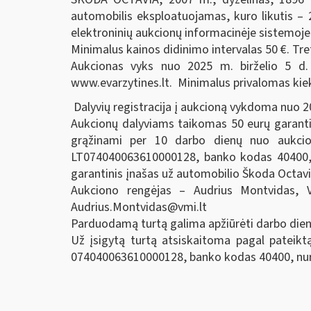
automobilis eksploatuojamas, kuro likutis – 2
elektroninių aukcionų informacinėje sistemoje
Minimalus kainos didinimo intervalas 50 €. Tre
Aukcionas vyks nuo 2025 m. birželio 5 d. 
www.evarzytines.lt. Minimalus privalomas kiek
Dalyvių registracija į aukcioną vykdoma nuo 202
Aukcionų dalyviams taikomas 50 eurų garantin
grąžinami per 10 darbo dienų nuo aukcio
LT074040063610000128, banko kodas 40400, (
garantinis įnašas už automobilio Škoda Octavi
Aukciono rengėjas – Audrius Montvidas, Vi
Audrius.Montvidas@vmi.lt
Parduodamą turtą galima apžiūrėti darbo dienom
Už įsigytą turtą atsiskaitoma pagal pateik
074040063610000128, banko kodas 40400, nuro