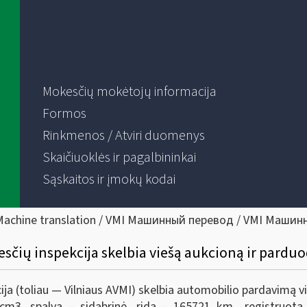
Mokesčių mokėtojų informacija
Formos
Rinkmenos / Atviri duomenys
Skaičiuoklės ir pagalbininkai
Sąskaitos ir įmokų kodai
Machine translation / VMI Машинный перевод / VMI Машин
esčių inspekcija skelbia viešą aukcioną ir pardu
cija (toliau — Vilniaus AVMI) skelbia automobilio pardavimą 
3, spalva – sidabrinė, rida – 165721 km., registruota 