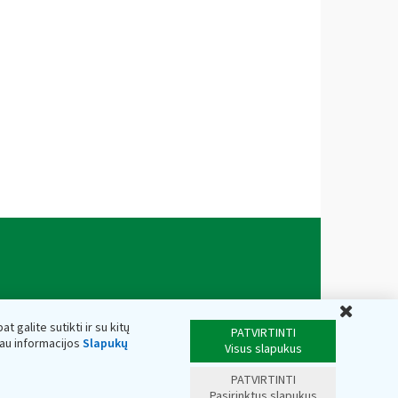
Uždar
t galite sutikti ir su kitų
PATVIRTINTI
iau informacijos
Slapukų
Visus slapukus
PATVIRTINTI
Pasirinktus slapukus