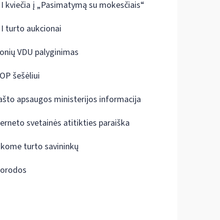
I kviečia į „Pasimatymą su mokesčiais“
I turto aukcionai
onių VDU palyginimas
OP šešėliui
ašto apsaugos ministerijos informacija
terneto svetainės atitikties paraiška
škome turto savininkų
orodos