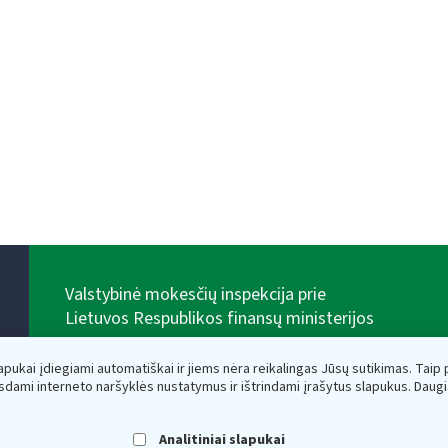
Valstybinė mokesčių inspekcija prie
Lietuvos Respublikos finansų ministerijos
Biudžetinė įstaiga. Juridinio asmens kodas — 188659752,
adresas: Vasario 16-osios g. 14, 01107 Vilnius, Lietuva,
lapukai įdiegiami automatiškai ir jiems nėra reikalingas Jūsų sutikimas. Taip pa
el.paštas:
vmi@vmi.lt
, E. pristatymo dėžutės adresas
sdami interneto naršyklės nustatymus ir ištrindami įrašytus slapukus. Daug
188659752
Duomenys apie Valstybinę mokesčių inspekciją prie
Lietuvos Respublikos finansų ministerijos kaupiami ir
Analitiniai slapukai
saugomi Juridinių asmenų registre