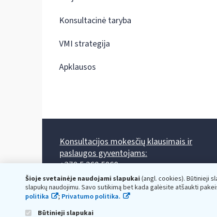
Konsultacinė taryba
VMI strategija
Apklausos
Konsultacijos mokesčių klausimais ir
paslaugos gyventojams:
+370 5 260 5060
Darbo laikas: I-IV 8.00-17.00, V 8.00-15.45.
Šioje svetainėje naudojami slapukai
(angl. cookies). Būtinieji s
Prieššventinę dieną - viena valanda trumpiau.
slapukų naudojimu. Savo sutikimą bet kada galėsite atšaukti pakei
Kiekvieno mėnesio antrą penktadienį 8.00 val. - 12.00 val.
politika
;
Privatumo politika.
Mano VMI
Paklausimas per
Būtinieji slapukai