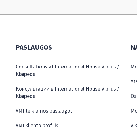
PASLAUGOS
N
Consultations at International House Vilnius /
Mo
Klaipėda
At
Консультации в International House Vilnius /
Klaipėda
Da
VMI teikiamos paslaugos
Mo
VMI kliento profilis
Vi