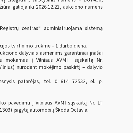
žiūra galioja iki 2026.12.21, aukciono numeris
„Registrų centras“ administruojamą sistemą
cijos tvirtinimo trukmė – 1 darbo diena.
ukciono dalyviais asmenims garantiniai įnašai
imu mokamas į Vilniaus AVMI sąskaitą Nr.
lnius) nurodant mokėjimo paskirtį – dalyvio
snysis patarėjas, tel. 0 614 72532, el. p.
ko pavedimu į Vilniaus AVMI sąskaitą Nr. LT
303) įsigytą automobilį Škoda Octavia.