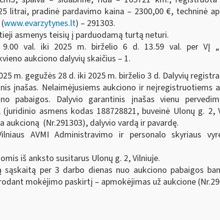
5 litrai, pradinė pardavimo kaina – 2300,00 €, techninė ap
 (
www.evarzytynes.lt
) – 291303.
tieji asmenys teisių į parduodamą turtą neturi.
9.00 val. iki 2025 m. birželio 6 d. 13.59 val. per VĮ 
vieno aukciono dalyvių skaičius – 1.
5 m. gegužės 28 d. iki 2025 m. birželio 3 d. Dalyvių registra
is įnašas. Nelaimėjusiems aukciono ir neįregistruotiems a
no pabaigos. Dalyvio garantinis įnašas vienu perved
juridinio asmens kodas 188728821, buveinė Ulonų g. 2, Vi
a aukcioną (Nr.291303), dalyvio vardą ir pavardę.
lniaus AVMI Administravimo ir personalo skyriaus vyre
is iš anksto susitarus Ulonų g. 2, Vilniuje.
tą sąskaitą per 3 darbo dienas nuo aukciono pabaigos ban
dant mokėjimo paskirtį – apmokėjimas už aukcione (Nr.291