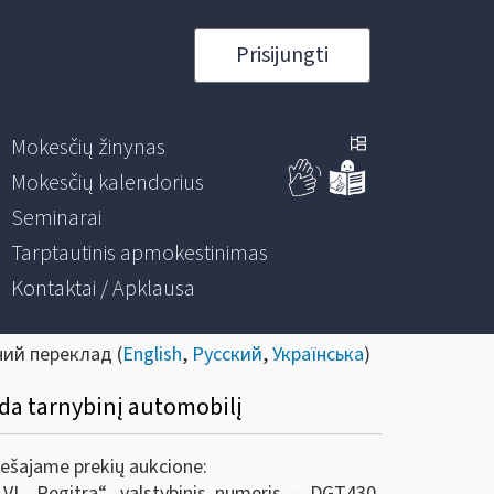
Prisijungti
Mokesčių žinynas
Mokesčių kalendorius
Seminarai
Tarptautinis apmokestinimas
Kontaktai / Apklausa
ний переклад (
English
,
Русский
,
Українська
)
oda tarnybinį automobilį
viešajame prekių aukcione:
VĮ „Regitra“, valstybinis numeris – DGT430,