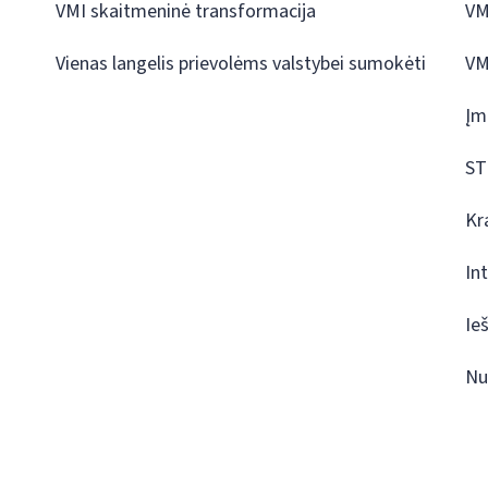
VMI skaitmeninė transformacija
VM
Vienas langelis prievolėms valstybei sumokėti
VM
Įm
ST
Kr
In
Ie
Nu