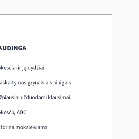
AUDINGA
kesčiai ir jų dydžiai
siskaitymas grynaisiais pinigais
žniausiai užduodami klausimai
kesčių ABC
ktorina moksleiviams