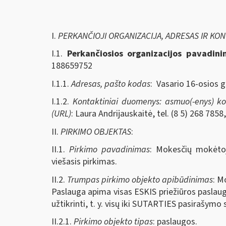
I.
PERKANČIOJI ORGANIZACIJA, ADRESAS IR KO
I.1.
Perkančiosios organizacijos pavadin
188659752
I.1.1.
Adresas, pašto kodas
: Vasario 16-osios g
I.1.2.
Kontaktiniai duomenys: asmuo(-enys) kont
(URL)
: Laura Andrijauskaitė, tel. (8 5) 268 7858
II.
PIRKIMO OBJEKTAS
:
II.1.
Pirkimo pavadinimas
: Mokesčių mokėtoj
viešasis pirkimas.
II.2.
Trumpas pirkimo objekto apibūdinimas
: M
Paslauga apima visas ESKIS priežiūros paslaug
užtikrinti, t. y. visų iki SUTARTIES pasirašy
II.2.1.
Pirkimo objekto tipas
: paslaugos.