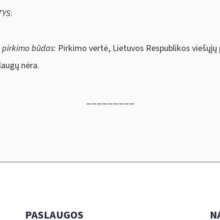
TYS
:
s pirkimo būdas
: Pirkimo vertė, Lietuvos Respublikos viešųj
augų nėra.
_________
PASLAUGOS
N