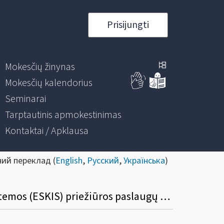
Prisijungti
Mokesčių žinynas
Mokesčių kalendorius
Seminarai
Tarptautinis apmokestinimas
Kontaktai / Apklausa
ний переклад (
English
,
Русский
,
Українська
)
Mokesčių mokėtojų elektroninio švietimo, konsultavimo ir informavimo paslaugų sistemos (ESKIS) priežiūros paslaugų viešasis pirkimas