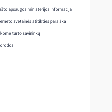
ašto apsaugos ministerijos informacija
terneto svetainės atitikties paraiška
škome turto savininkų
orodos