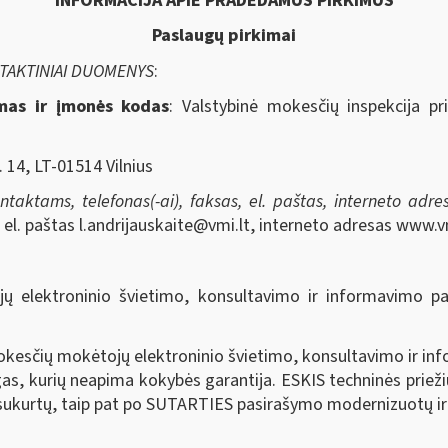
INFORMACIJA APIE PRADEDAMUS PIRKIMUS
Paslaugų pirkimai
NTAKTINIAI DUOMENYS
:
imas ir įmonės kodas
: Valstybinė mokesčių inspekcija pr
. 14, LT-01514 Vilnius
aktams, telefonas(-ai), faksas, el. paštas, interneto adresa
, el. paštas
l.andrijauskaite@vmi.lt
, interneto adresas www.vm
ų elektroninio švietimo, konsultavimo ir informavimo pa
okesčių mokėtojų elektroninio švietimo, konsultavimo ir in
as, kurių neapima kokybės garantija. ESKIS techninės priežiū
mo sukurtų, taip pat po SUTARTIES pasirašymo modernizuotų i