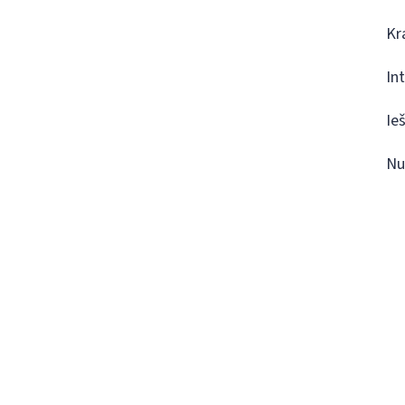
Kr
In
Ie
Nu