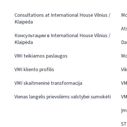
Consultations at International House Vilnius /
Mo
Klaipėda
At
Консультации в International House Vilnius /
Klaipėda
Da
VMI teikiamos paslaugos
Mo
VMI kliento profilis
Vi
VMI skaitmeninė transformacija
VM
Vienas langelis prievolėms valstybei sumokėti
VM
Įm
ST