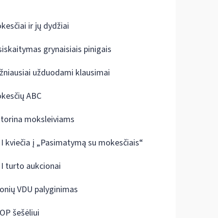
kesčiai ir jų dydžiai
siskaitymas grynaisiais pinigais
žniausiai užduodami klausimai
kesčių ABC
ktorina moksleiviams
I kviečia į „Pasimatymą su mokesčiais“
I turto aukcionai
onių VDU palyginimas
OP šešėliui