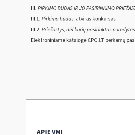
III.
PIRKIMO BŪDAS IR JO PASIRINKIMO PRIEŽAS
III.1.
Pirkimo būdas
: atviras konkursas
III.2.
Priežastys, dėl kurių pasirinktas nurodyta
Elektroniniame kataloge CPO.LT perkamų pasl
APIE VMI