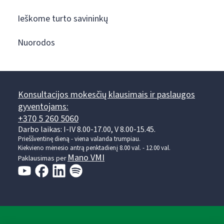
Ieškome turto savininkų
Nuorodos
Konsultacijos mokesčių klausimais ir paslaugos
gyventojams:
+370 5 260 5060
Darbo laikas: I-IV 8.00-17.00, V 8.00-15.45.
Prieššventinę dieną - viena valanda trumpiau.
Kiekvieno mėnesio antrą penktadienį 8.00 val. - 12.00 val.
Mano VMI
Paklausimas per