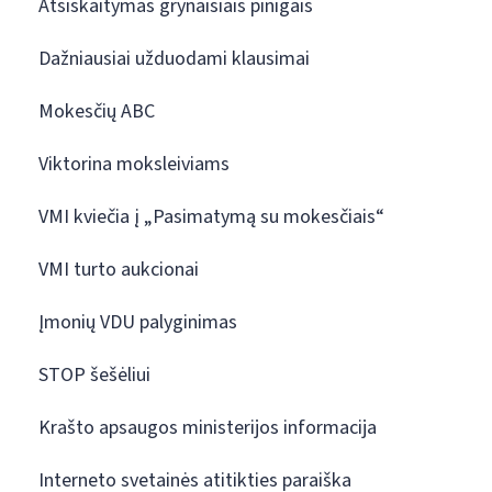
Atsiskaitymas grynaisiais pinigais
Dažniausiai užduodami klausimai
Mokesčių ABC
Viktorina moksleiviams
VMI kviečia į „Pasimatymą su mokesčiais“
VMI turto aukcionai
Įmonių VDU palyginimas
STOP šešėliui
Krašto apsaugos ministerijos informacija
Interneto svetainės atitikties paraiška