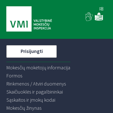
Prisijungti
Mokesčių mokėtojų informacija
Formos
Rinkmenos / Atviri duomenys
Skaičiuoklės ir pagalbininkai
Sąskaitos ir įmokų kodai
Mokesčių žinynas