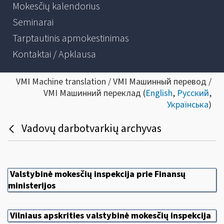
Mokesčių kalendorius
Seminarai
Tarptautinis apmokestinimas
Kontaktai / Apklausa
VMI Machine translation / VMI Машинный перевод /
VMI Машинний переклад (
English
,
Русский
,
Українська
)
Vadovų darbotvarkių archyvas
Valstybinė mokesčių inspekcija prie Finansų
ministerijos
Vilniaus apskrities valstybinė mokesčių inspekcija