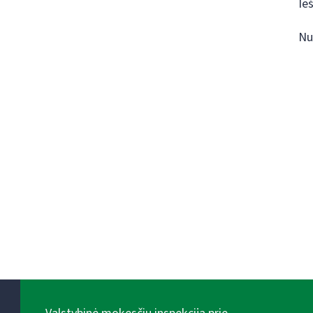
Ie
Nu