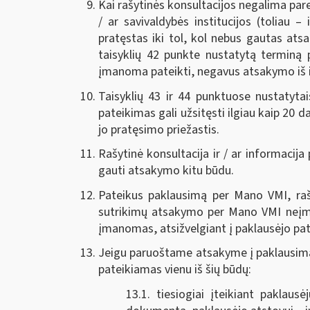
Kai rašytinės konsultacijos negalima paren
/ ar savivaldybės institucijos (toliau –
pratęstas iki tol, kol nebus gautas atsa
taisyklių 42 punkte nustatytą terminą 
įmanoma pateikti, negavus atsakymo iš i
Taisyklių 43 ir 44 punktuose nustatyta
pateikimas gali užsitęsti ilgiau kaip 20 
jo pratęsimo priežastis.
Rašytinė konsultacija ir / ar informacij
gauti atsakymo kitu būdu.
Pateikus paklausimą per Mano VMI, rašy
sutrikimų atsakymo per Mano VMI neįman
įmanomas, atsižvelgiant į paklausėjo pat
Jeigu paruoštame atsakyme į paklausimą y
pateikiamas vienu iš šių būdų:
13.1. tiesiogiai įteikiant paklau