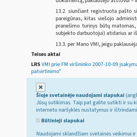
dokumentą, paklausėjo atstovui – i
13.2. siunčiant registruota pašto si
pareigūnas, kitas viešojo adminis
pranešimo turinys būtų matomas, t
subjekto darbuotojui) atidarius ar 
13.3. per Mano VMI, jeigu paklausė
Teises aktai
LRS
VMI prie FM viršininko 2007-10-09 įsakymas
patvirtinimo"
Uždaryti
Šioje svetainėje naudojami slapukai
(angl
Jūsų sutikimas. Taip pat galite sutikti ir s
interneto naršyklės nustatymus ir ištrindam
Būtinieji slapukai
Naudojami sklandžiam svetainės veikimui ir 