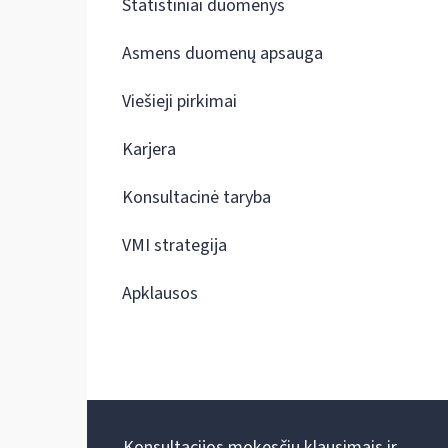
Statistiniai duomenys
Asmens duomenų apsauga
Viešieji pirkimai
Karjera
Konsultacinė taryba
VMI strategija
Apklausos
Konsultacijos mokesčių klausimais ir