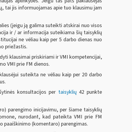
naujas aplinkybes. Jeigu tas pats paklausėjas
ų, tai jis informuojamas apie tuo klausimu jam
lies (jeigu ją galima suteikti atskirai nuo visos
ja ir / ar informacija suteikiama šių taisyklių
itucijai ne vėliau kaip per 5 darbo dienas nuo
o priežastis.
odyti klausimai priskiriami ir VMI kompetencijai,
imo VMI prie FM dienos.
klausėjui suteikta ne vėliau kaip per 20 darbo
us.
šytinės konsultacijos per
taisyklių
42 punkte
) parengimo inicijavimu, per šiame taisyklių
uomone, nurodant, kad pateikta VMI prie FM
ymo paaiškinimo (komentaro) parengimas.