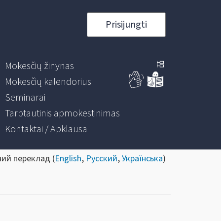
Prisijungti
Mokesčių žinynas
Mokesčių kalendorius
Seminarai
Tarptautinis apmokestinimas
Kontaktai / Apklausa
ний переклад (
English
,
Русский
,
Українська
)