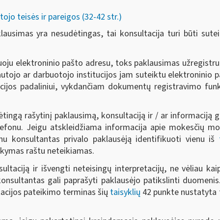
o teisės ir pareigos (32-42 str.)
klausimas yra nesudėtingas, tai konsultacija turi būti sut
u elektroninio pašto adresu, toks paklausimas užregistruo
tojo ar darbuotojo institucijos jam suteiktu elektroninio pa
cijos padaliniui, vykdančiam dokumentų registravimo fun
ėtingą rašytinį paklausimą, konsultaciją ir / ar informaciją 
fonu. Jeigu atskleidžiama informacija apie mokesčių mok
fonu konsultantas privalo paklausėją identifikuoti vienu iš
akymas raštu neteikiamas.
sultaciją ir išvengti neteisingų interpretacijų, ne vėliau 
konsultantas gali paprašyti paklausėjo patikslinti duomenis.
tacijos pateikimo terminas šių
taisyklių
42 punkte nustatyta 