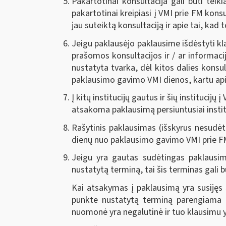
Pakartotinai konsultacija gali būti tei
pakartotinai kreipiasi į VMI prie FM kon
jau suteiktą konsultaciją ir apie tai, kad
Jeigu paklausėjo paklausime išdėstyti klau
prašomos konsultacijos ir / ar informacij
nustatyta tvarka, dėl kitos dalies konsu
paklausimo gavimo VMI dienos, kartu apie
Į kitų institucijų gautus ir šių institucij
atsakoma paklausimą persiuntusiai instit
Rašytinis paklausimas (išskyrus nesudėti
dienų nuo paklausimo gavimo VMI prie F
Jeigu yra gautas sudėtingas paklausima
nustatytą terminą, tai šis terminas gali b
Kai atsakymas į paklausimą yra susijęs
punkte nustatytą terminą parengiama 
nuomonė yra negalutinė ir tuo klausimu 