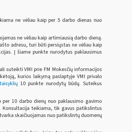
eikiama ne vėliau kaip per 5 darbo dienas nuo
jamas ne vėliau kaip artimiausią darbo dieną.
što adresu, turi būti persiųstas ne vėliau kaip
kcijas. Į šiame punkte nurodytus paklausimus
gali suteikti VMI prie FM Mokesčių informacijos
ėtoją, kurios laikymą paslaptyje VMI privalo
taisyklių
10 punkte nurodytų būdų. Suteikus
kaip per 10 darbo dienų nuo paklausimo gavimo
 Konsultacija teikiama, tik gavus patikslintus
tvarka skaičiuojamas nuo patikslintų duomenų