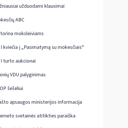
žniausiai užduodami klausimai
kesčių ABC
ktorina moksleiviams
I kviečia į „Pasimatymą su mokesčiais“
I turto aukcionai
onių VDU palyginimas
OP šešėliui
ašto apsaugos ministerijos informacija
terneto svetainės atitikties paraiška