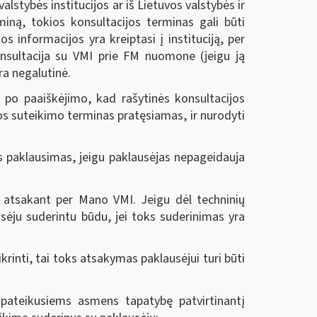
alstybės institucijos ar iš Lietuvos valstybės ir
ną, tokios konsultacijos terminas gali būti
s informacijos yra kreiptasi į instituciją, per
onsultacija su VMI prie FM nuomone (jeigu ją
a negalutinė.
s po paaiškėjimo, kad rašytinės konsultacijos
jos suteikimo terminas pratęsiamas, ir nurodyti
is paklausimas, jeigu paklausėjas nepageidauja
, atsakant per Mano VMI. Jeigu dėl techninių
ėju suderintu būdu, jei toks suderinimas yra
rinti, tai toks atsakymas paklausėjui turi būti
r pateikusiems asmens tapatybę patvirtinantį