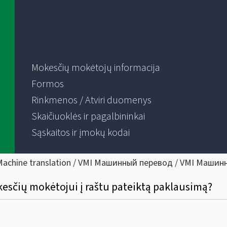
Mokesčių mokėtojų informacija
Formos
Rinkmenos / Atviri duomenys
Skaičiuoklės ir pagalbininkai
Sąskaitos ir įmokų kodai
Machine translation / VMI Машинный перевод / VMI Машин
okesčių mokėtojui į raštu pateiktą paklausimą?