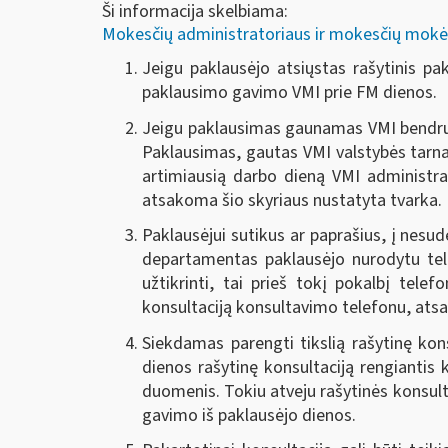
Ši informacija skelbiama:
Mokesčių administratoriaus ir mokesčių mokėtoj
Jeigu paklausėjo atsiųstas rašytinis pa
paklausimo gavimo VMI prie FM dienos.
Jeigu paklausimas gaunamas VMI bendruoj
Paklausimas, gautas VMI valstybės tarnau
artimiausią darbo dieną VMI administra
atsakoma šio skyriaus nustatyta tvarka.
Paklausėjui sutikus ar paprašius, į nesud
departamentas paklausėjo nurodytu tele
užtikrinti, tai prieš tokį pokalbį tele
konsultaciją konsultavimo telefonu, ats
Siekdamas parengti tikslią rašytinę kon
dienos rašytinę konsultaciją rengiantis 
duomenis. Tokiu atveju rašytinės konsul
gavimo iš paklausėjo dienos.