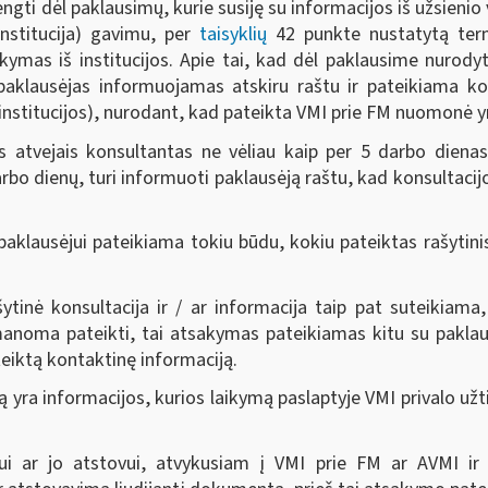
gti dėl paklausimų, kurie susiję su informacijos iš užsienio v
 institucija) gavimu, per
taisyklių
42 punkte nustatytą termi
kymas iš institucijos. Apie tai, kad dėl paklausime nurodyto
paklausėjas informuojamas atskiru raštu ir pateikiama k
nstitucijos), nurodant, kad pateikta VMI prie FM nuomonė yr
is atvejais konsultantas ne vėliau kaip per 5 darbo diena
darbo dienų, turi informuoti paklausėją raštu, kad konsultaci
a paklausėjui pateikiama tokiu būdu, kokiu pateiktas rašytin
tinė konsultacija ir / ar informacija taip pat suteikiama
oma pateikti, tai atsakymas pateikiamas kitu su paklaus
eiktą kontaktinę informaciją.
ra informacijos, kurios laikymą paslaptyje VMI privalo užtik
sėjui ar jo atstovui, atvykusiam į VMI prie FM ar AVMI i