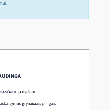
mui.
AUDINGA
kesčiai ir jų dydžiai
siskaitymas grynaisiais pinigais