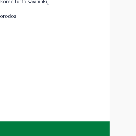
škome turto savininkų
orodos