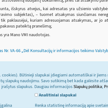
r atstovavimą liudijantį dokumentą, prieš tai atsakymo pate
unta, išskyrus atvejus, kai adresatas yra užsienio valstybės
travimo subjektas), – tuomet atsakymas siunčiamas neregi
ik paklausėjui, kuriam adresuojamas atsakymas, ar jo ats
išpakavus pateiktą pranešimą;
jas yra Mano VMI naudotojas.
 Nr. VA-66 „Dėl Konsultacijų ir informacijos teikimo Valstyb
. cookies). Būtinieji slapukai įdiegiami automatiškai ir jiems
u kitų slapukų naudojimu. Savo sutikimą bet kada galėsite atš
i įrašytus slapukus. Daugiau informacijos
Slapukų politika
;
Pr
Analitiniai slapukai
įgalina
Renka statistinę informaciją apie svetai