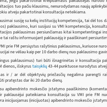
kiama, jeigu pakartotinai kreipdamasis paklausėjas nurodo 
sultacijos tuo pačiu klausimu, nenurodydamas naujų aplinkybi
 tokiu atveju pakartotinai konsultacija neteikiama.
simai susiję su kelių institucijų kompetencija, tai dėl tos da
os) paklausimo, kuri susijusi su VMI kompetencija, konsultaci
ltacijos paklausimas persiunčiamas kitai kompetentingai inst
 tai raštu informuojant paklausėją ir paaiškinant persiuntim
ų į VMI prie FM persiųstus rašytinius paklausimus, kuriuose nur
ucijai ne vėliau kaip per 10 darbo dienų nuo paklausimo gav
ngus paklausimus) turi būti išnagrinėtas ir konsultacija pa
M dienos, išskyrus
taisyklių
43-44 punktuose nurodytus atvej
s ir / ar dėl objektyvių priežasčių negalima parengti ra
ūti pratęstas dar iki 20 darbo dienų.
 su apibendrinto mokesčio įstatymo paaiškinimo (komentaro
ir paklausėjui pateikiama konsultacija su VMI prie FM n
yra inicijuojamas (inicijuotas) apibendrinto mokesčio įstat