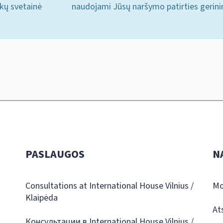
ukų svetainė
naudojami Jūsų naršymo patirties gerini
PASLAUGOS
N
Consultations at International House Vilnius /
Mo
Klaipėda
At
Консультации в International House Vilnius /