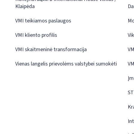
Klaipėda
Da
VMI teikiamos paslaugos
Mo
VMI kliento profilis
Vi
VMI skaitmeninė transformacija
VM
Vienas langelis prievolėms valstybei sumokėti
VM
Įm
ST
Kr
In