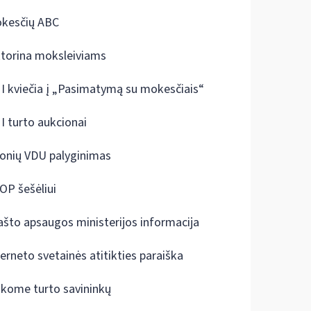
kesčių ABC
ktorina moksleiviams
I kviečia į „Pasimatymą su mokesčiais“
I turto aukcionai
onių VDU palyginimas
OP šešėliui
ašto apsaugos ministerijos informacija
terneto svetainės atitikties paraiška
škome turto savininkų