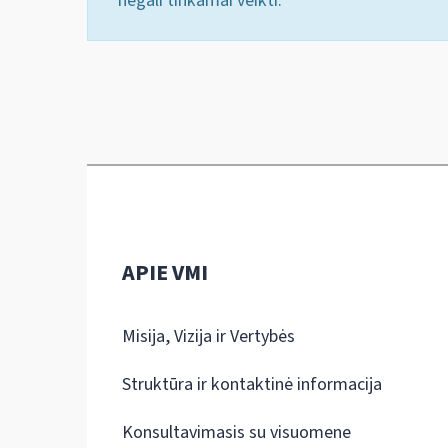
negali tinkamai veikti.
APIE VMI
Misija, Vizija ir Vertybės
Struktūra ir kontaktinė informacija
Konsultavimasis su visuomene