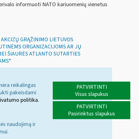
 privalo informuoti NATO kariuomenių vienetus
IR AKCIZŲ GRĄŽINIMO LIETUVOS
UTINĖMS ORGANIZACIJOMS AR JŲ
 BEI ŠIAURĖS ATLANTO SUTARTIES
AMS“
 nėra reikalingas
PATVIRTINTI
aukti pakeisdami
Visus slapukus
ivatumo politika.
PATVIRTINTI
Pasirinktus slapukus
nės naudojimą ir
mui.