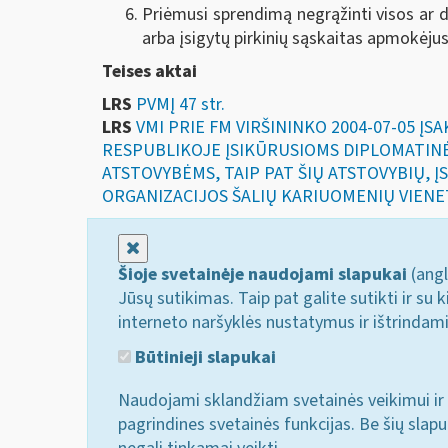
Priėmusi sprendimą negrąžinti visos ar 
arba įsigytų pirkinių sąskaitas apmokėju
Teises aktai
LRS
PVMĮ 47 str.
LRS
VMI PRIE FM VIRŠININKO 2004-07-05 Į
RESPUBLIKOJE ĮSIKŪRUSIOMS DIPLOMATIN
ATSTOVYBĖMS, TAIP PAT ŠIŲ ATSTOVYBIŲ, Į
ORGANIZACIJOS ŠALIŲ KARIUOMENIŲ VIENE
Uždaryti
Šioje svetainėje naudojami slapukai
(angl
Jūsų sutikimas. Taip pat galite sutikti ir s
interneto naršyklės nustatymus ir ištrindam
Būtinieji slapukai
Naudojami sklandžiam svetainės veikimui ir 
pagrindines svetainės funkcijas. Be šių slap