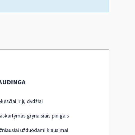
AUDINGA
kesčiai ir jų dydžiai
siskaitymas grynaisiais pinigais
žniausiai užduodami klausimai