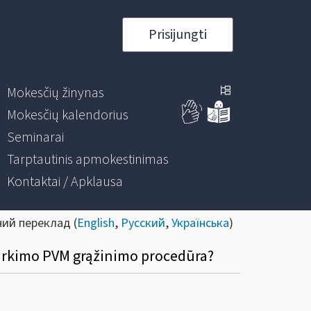
Prisijungti
Mokesčių žinynas
Mokesčių kalendorius
Seminarai
Tarptautinis apmokestinimas
Kontaktai / Apklausa
ний переклад (
English
,
Русский
,
Українська
)
pirkimo PVM grąžinimo procedūra?