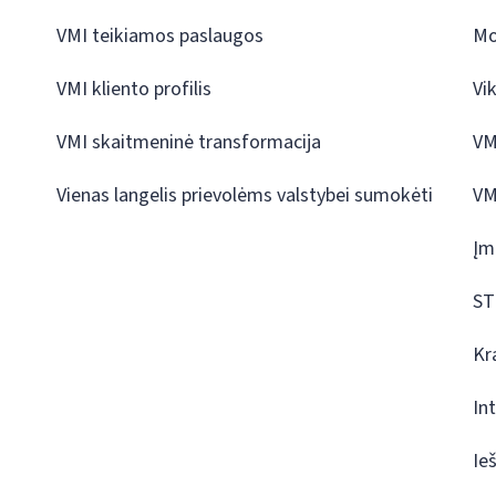
VMI teikiamos paslaugos
Mo
VMI kliento profilis
Vi
VMI skaitmeninė transformacija
VM
Vienas langelis prievolėms valstybei sumokėti
VM
Įm
ST
Kr
In
Ie