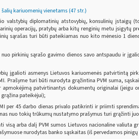
 šalių kariuomenių vienetams (47 str.)
 valstybių diplomatinių atstovybių, konsulinių įstaigų (t
rinių operacijų, pratybų arba kitų renginių metu įsigytų pre
irkinių sąrašas turi būti pateikiamas nuo kito mėnesio 1 dien
nuo pirkinių sąrašo gavimo dienos savo antspaudu ir įgaliot
ių įgalioti asmenys Lietuvos kariuomenės patvirtintą pirki
I. Prašyme turi būti nurodyta grąžintina PVM suma, sąskaito
 ir apmokėjimą patvirtinantys dokumentų originalai (jeigu or
grąžina pateikėjui);
I per 45 darbo dienas privalo patikrinti ir priimti sprendi
dienas nuo tokių trūkumų nustatymo prašymus turi grąžinti j
nti visą arba dalį PVM sumos Lietuvos nacionaline valiuta g
rašymuose nurodytas banko sąskaitas (iš pervedamos pinigų