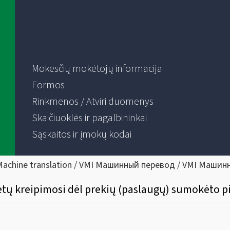
Mokesčių mokėtojų informacija
Formos
Rinkmenos / Atviri duomenys
Skaičiuoklės ir pagalbininkai
Sąskaitos ir įmokų kodai
Machine translation / VMI Машинный перевод / VMI Машин
tų kreipimosi dėl prekių (paslaugų) sumokėto 