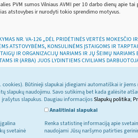
dalies PVM sumos Vilniaus AVMI per 10 darbo dienų apie tai
sias atstovybes ir nurodyti tokio sprendimo motyvus.
SAKYMAS NR. VA-126 „DĖL PRIDĖTINĖS VERTĖS MOKESČIO 
ĖMS ATSTOVYBĖMS, KONSULINĖMS ĮSTAIGOMS IR TARPTA
STAIGŲ IR ORGANIZACIJŲ NARIAMS IR JŲ ŠEIMŲ NARIAMS
TAMS IR (ARBA) JUOS LYDINTIEMS CIVILIAMS DARBUOTOJ
. cookies). Būtinieji slapukai įdiegiami automatiškai ir jiems
u kitų slapukų naudojimu. Savo sutikimą bet kada galėsite atš
i įrašytus slapukus. Daugiau informacijos
Slapukų politika
;
Pr
Analitiniai slapukai
įgalina
Renka statistinę informaciją apie svetai
ukų svetainė
naudojami Jūsų naršymo patirties gerini