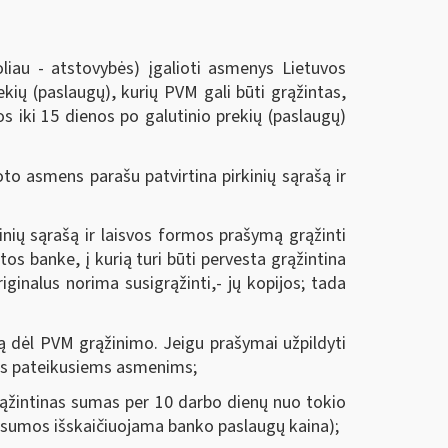
oliau - atstovybės) įgalioti asmenys Lietuvos
kių (paslaugų), kurių PVM gali būti grąžintas,
os iki 15 dienos po galutinio prekių (paslaugų)
o asmens parašu patvirtina pirkinių sąrašą ir
nių sąrašą ir laisvos formos prašymą grąžinti
s banke, į kurią turi būti pervesta grąžintina
iginalus norima susigrąžinti,- jų kopijos; tada
mą dėl PVM grąžinimo. Jeigu prašymai užpildyti
uos pateikusiems asmenims;
rąžintinas sumas per 10 darbo dienų nuo tokio
 sumos išskaičiuojama banko paslaugų kaina);