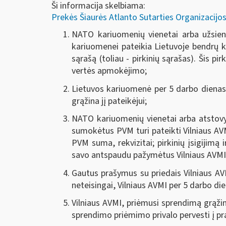
Ši informacija skelbiama:
Prekės Šiaurės Atlanto Sutarties Organizacijos
NATO kariuomenių vienetai arba užsienio
kariuomenei pateikia Lietuvoje bendrų ka
sąrašą (toliau - pirkinių sąrašas). Šis p
vertės apmokėjimo;
Lietuvos kariuomenė per 5 darbo dienas 
grąžina jį pateikėjui;
NATO kariuomenių vienetai arba atstovyb
sumokėtus PVM turi pateikti Vilniaus AVM
PVM suma, rekvizitai; pirkinių įsigijimą
savo antspaudu pažymėtus Vilniaus AVMI 
Gautus prašymus su priedais Vilniaus AVM
neteisingai, Vilniaus AVMI per 5 darbo 
Vilniaus AVMI, priėmusi sprendimą grąži
sprendimo priėmimo privalo pervesti į p