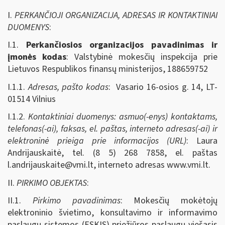
I.
PERKANČIOJI ORGANIZACIJA, ADRESAS IR KONTAKTINIAI
DUOMENYS
:
I.1.
Perkančiosios organizacijos pavadinimas ir
įmonės kodas
: Valstybinė mokesčių inspekcija prie
Lietuvos Respublikos finansų ministerijos, 188659752
I.1.1.
Adresas, pašto kodas
: Vasario 16-osios g. 14, LT-
01514 Vilnius
I.1.2.
Kontaktiniai duomenys: asmuo(-enys) kontaktams,
telefonas(-ai), faksas, el. paštas, interneto adresas(-ai) ir
elektroninė prieiga prie informacijos (URL)
: Laura
Andrijauskaitė, tel. (8 5) 268 7858, el. paštas
l.andrijauskaite@vmi.lt
, interneto adresas www.vmi.lt.
II.
PIRKIMO OBJEKTAS
:
II.1.
Pirkimo pavadinimas
: Mokesčių mokėtojų
elektroninio švietimo, konsultavimo ir informavimo
paslaugų sistemos (ESKIS) priežiūros paslaugų viešasis