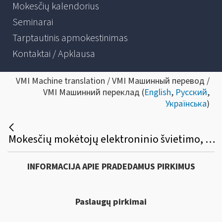
Mokesčių kalendorius
Seminarai
Tarptautinis apmokestinimas
Kontaktai / Apklausa
VMI Machine translation / VMI Машинный перевод /
VMI Машинний переклад (
English
,
Русский
,
Українська
)
Mokesčių mokėtojų elektroninio švietimo, konsultavimo ir informavimo paslaugų sistemos (ESKIS) priežiūros paslaugų viešasis pirkimas
INFORMACIJA APIE PRADEDAMUS PIRKIMUS
Paslaugų pirkimai