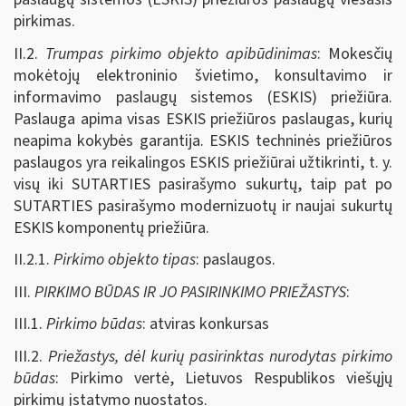
pirkimas.
II.2.
Trumpas pirkimo objekto apibūdinimas
: Mokesčių
mokėtojų elektroninio švietimo, konsultavimo ir
informavimo paslaugų sistemos (ESKIS) priežiūra.
Paslauga apima visas ESKIS priežiūros paslaugas, kurių
neapima kokybės garantija. ESKIS techninės priežiūros
paslaugos yra reikalingos ESKIS priežiūrai užtikrinti, t. y.
visų iki SUTARTIES pasirašymo sukurtų, taip pat po
SUTARTIES pasirašymo modernizuotų ir naujai sukurtų
ESKIS komponentų priežiūra.
II.2.1.
Pirkimo objekto tipas
: paslaugos.
III.
PIRKIMO BŪDAS IR JO PASIRINKIMO PRIEŽASTYS
:
III.1.
Pirkimo būdas
: atviras konkursas
III.2.
Priežastys, dėl kurių pasirinktas nurodytas pirkimo
būdas
: Pirkimo vertė, Lietuvos Respublikos viešųjų
pirkimų įstatymo nuostatos.