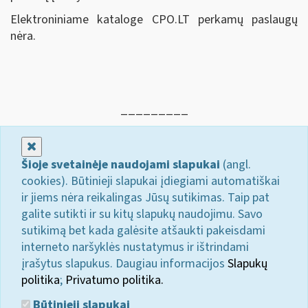
Elektroniniame kataloge CPO.LT perkamų paslaugų
nėra.
_________
Uždaryti
Šioje svetainėje naudojami slapukai
(angl.
cookies). Būtinieji slapukai įdiegiami automatiškai
ir jiems nėra reikalingas Jūsų sutikimas. Taip pat
galite sutikti ir su kitų slapukų naudojimu. Savo
sutikimą bet kada galėsite atšaukti pakeisdami
interneto naršyklės nustatymus ir ištrindami
įrašytus slapukus. Daugiau informacijos
Slapukų
politika
;
Privatumo politika.
Būtinieji slapukai