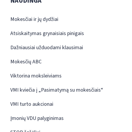
NAUDINGA
Mokesčiai ir jų dydžiai
Atsiskaitymas grynaisiais pinigais
Dažniausiai užduodami klausimai
Mokesčių ABC
Viktorina moksleiviams
VMI kviečia į „Pasimatymą su mokesčiais“
VMI turto aukcionai
Įmonių VDU palyginimas