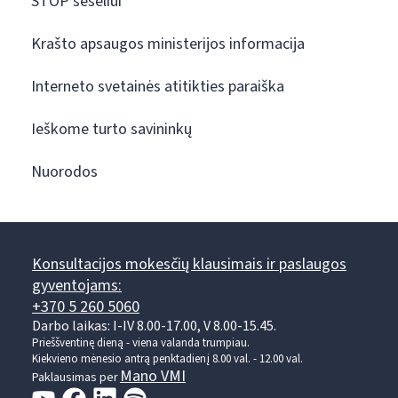
STOP šešėliui
Krašto apsaugos ministerijos informacija
Interneto svetainės atitikties paraiška
Ieškome turto savininkų
Nuorodos
Konsultacijos mokesčių klausimais ir paslaugos
gyventojams:
+370 5 260 5060
Darbo laikas: I-IV 8.00-17.00, V 8.00-15.45.
Prieššventinę dieną - viena valanda trumpiau.
Kiekvieno mėnesio antrą penktadienį 8.00 val. - 12.00 val.
Mano VMI
Paklausimas per