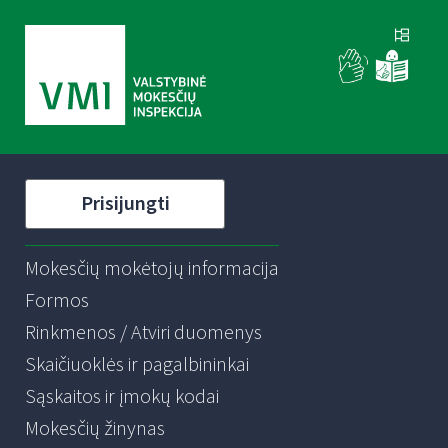
Prisijungti
Mokesčių mokėtojų informacija
Formos
Rinkmenos / Atviri duomenys
Skaičiuoklės ir pagalbininkai
Sąskaitos ir įmokų kodai
Mokesčių žinynas