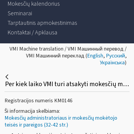
Mokesčių kalendorius
Seminarai
Tarptautinis apmokestinimas
Kontaktai / Apklausa
VMI Machine translation / VMI Машинный перевод /
VMI Машинний переклад (
English
,
Русский
,
Українська
)
Per kiek laiko VMI turi atsakyti mokesčių mokėtojui į raštu pateiktą paklausimą?
Registracijos numeris KM0146
Ši informacija skelbiama:
Mokesčių administratoriaus ir mokesčių mokėtojo
teisės ir pareigos (32-42 str.)