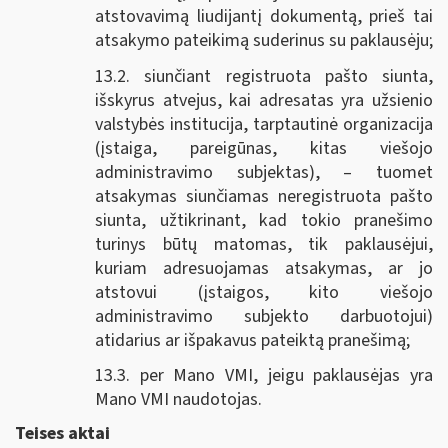
atstovavimą liudijantį dokumentą, prieš tai
atsakymo pateikimą suderinus su paklausėju;
13.2. siunčiant registruota pašto siunta,
išskyrus atvejus, kai adresatas yra užsienio
valstybės institucija, tarptautinė organizacija
(įstaiga, pareigūnas, kitas viešojo
administravimo subjektas), – tuomet
atsakymas siunčiamas neregistruota pašto
siunta, užtikrinant, kad tokio pranešimo
turinys būtų matomas, tik paklausėjui,
kuriam adresuojamas atsakymas, ar jo
atstovui (įstaigos, kito viešojo
administravimo subjekto darbuotojui)
atidarius ar išpakavus pateiktą pranešimą;
13.3. per Mano VMI, jeigu paklausėjas yra
Mano VMI naudotojas.
Teises aktai