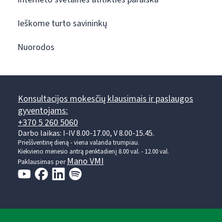
Ieškome turto savininkų
Nuorodos
Konsultacijos mokesčių klausimais ir paslaugos
gyventojams:
+370 5 260 5060
Darbo laikas: I-IV 8.00-17.00, V 8.00-15.45.
Prieššventinę dieną - viena valanda trumpiau.
Kiekvieno mėnesio antrą penktadienį 8.00 val. - 12.00 val.
Mano VMI
Paklausimas per