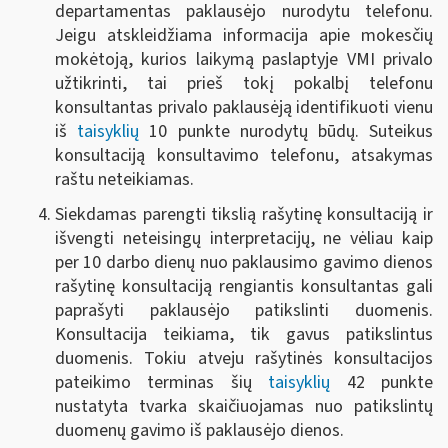
departamentas paklausėjo nurodytu telefonu.
Jeigu atskleidžiama informacija apie mokesčių
mokėtoją, kurios laikymą paslaptyje VMI privalo
užtikrinti, tai prieš tokį pokalbį telefonu
konsultantas privalo paklausėją identifikuoti vienu
iš
taisyklių
10 punkte nurodytų būdų. Suteikus
konsultaciją konsultavimo telefonu, atsakymas
raštu neteikiamas.
Siekdamas parengti tikslią rašytinę konsultaciją ir
išvengti neteisingų interpretacijų, ne vėliau kaip
per 10 darbo dienų nuo paklausimo gavimo dienos
rašytinę konsultaciją rengiantis konsultantas gali
paprašyti paklausėjo patikslinti duomenis.
Konsultacija teikiama, tik gavus patikslintus
duomenis. Tokiu atveju rašytinės konsultacijos
pateikimo terminas šių
taisyklių
42 punkte
nustatyta tvarka skaičiuojamas nuo patikslintų
duomenų gavimo iš paklausėjo dienos.