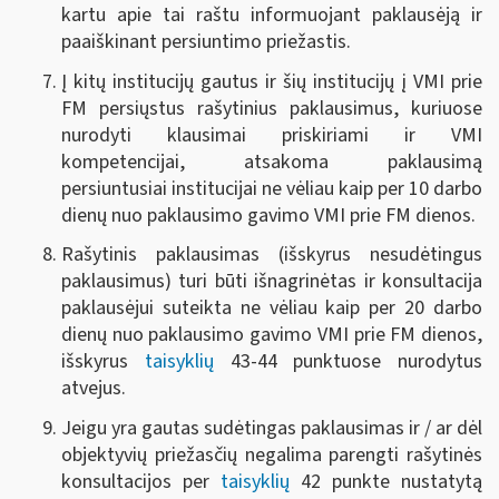
kartu apie tai raštu informuojant paklausėją ir
paaiškinant persiuntimo priežastis.
Į kitų institucijų gautus ir šių institucijų į VMI prie
FM persiųstus rašytinius paklausimus, kuriuose
nurodyti klausimai priskiriami ir VMI
kompetencijai, atsakoma paklausimą
persiuntusiai institucijai ne vėliau kaip per 10 darbo
dienų nuo paklausimo gavimo VMI prie FM dienos.
Rašytinis paklausimas (išskyrus nesudėtingus
paklausimus) turi būti išnagrinėtas ir konsultacija
paklausėjui suteikta ne vėliau kaip per 20 darbo
dienų nuo paklausimo gavimo VMI prie FM dienos,
išskyrus
taisyklių
43-44 punktuose nurodytus
atvejus.
Jeigu yra gautas sudėtingas paklausimas ir / ar dėl
objektyvių priežasčių negalima parengti rašytinės
konsultacijos per
taisyklių
42 punkte nustatytą