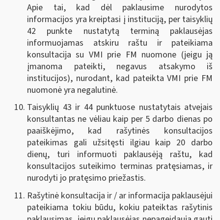
Apie tai, kad dėl paklausime nurodytos
informacijos yra kreiptasi į instituciją, per taisyklių
42 punkte nustatytą terminą paklausėjas
informuojamas atskiru raštu ir pateikiama
konsultacija su VMI prie FM nuomone (jeigu ją
įmanoma pateikti, negavus atsakymo iš
institucijos), nurodant, kad pateikta VMI prie FM
nuomonė yra negalutinė.
Taisyklių 43 ir 44 punktuose nustatytais atvejais
konsultantas ne vėliau kaip per 5 darbo dienas po
paaiškėjimo, kad rašytinės konsultacijos
pateikimas gali užsitęsti ilgiau kaip 20 darbo
dienų, turi informuoti paklausėją raštu, kad
konsultacijos suteikimo terminas pratęsiamas, ir
nurodyti jo pratęsimo priežastis.
Rašytinė konsultacija ir / ar informacija paklausėjui
pateikiama tokiu būdu, kokiu pateiktas rašytinis
paklausimas, jeigu paklausėjas nepageidauja gauti