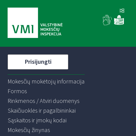
Prisijungti
Mokesčių mokėtojų informacija
Formos
Rinkmenos / Atviri duomenys
Skaičiuoklės ir pagalbininkai
Sąskaitos ir įmokų kodai
Mokesčių žinynas