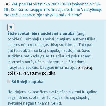
LRS
VMI prie FM viršininko 2007-10-09 įsakymas Nr. VA-
66 „Dėl Konsultacijų ir informacijos teikimo Valstybinėje
mokesčių inspekcijoje taisyklių patvirtinimo"
Uždaryti
Šioje svetainėje naudojami slapukai
(angl.
cookies). Būtinieji slapukai įdiegiami automatiškai
ir jiems nėra reikalingas Jūsų sutikimas. Taip pat
galite sutikti ir su kitų slapukų naudojimu. Savo
sutikimą bet kada galėsite atšaukti pakeisdami
interneto naršyklės nustatymus ir ištrindami
įrašytus slapukus. Daugiau informacijos
Slapukų
politika
;
Privatumo politika.
Būtinieji slapukai
Naudojami sklandžiam svetainės veikimui ir įgalina
pagrindines svetainės funkcijas. Be šių slapukų
svetainė negali tinkamai veikti.