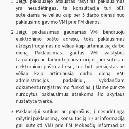
Jeigu paklausėjo atsiųstas rašytinis paklausimas
yra nesudėtingas, tai konsultacija turi būti
suteikiama ne vėliau kaip per 5 darbo dienas nuo
paklausimo gavimo VMI prie FM dienos.
Jeigu paklausimas gaunamas VMI bendruoju
elektroninio pašto adresu, toks paklausimas
užregistruojamas ne vėliau kaip artimiausią darbo
dieną. Paklausimas, gautas VMI valstybės
tarnautojo ar darbuotojo institucijos jam suteiktu
elektroninio pašto adresu, turi būti persiųstas ne
vėliau kaip artimiausią darbo dieną VMI
administracijos padaliniui, vykdančiam
dokumentų registravimo funkcijas. Į šiame punkte
nurodytus paklausimus atsakoma šio skyriaus
nustatyta tvarka.
Paklausėjui sutikus ar paprašius, į nesudėtingą
rašytinį paklausimą, konsultaciją ir / ar informaciją
gali suteikti VMI prie FM Mokesčių informacijos