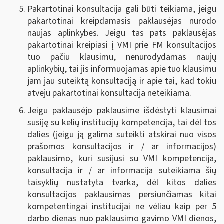
Pakartotinai konsultacija gali būti teikiama, jeigu
pakartotinai kreipdamasis paklausėjas nurodo
naujas aplinkybes. Jeigu tas pats paklausėjas
pakartotinai kreipiasi į VMI prie FM konsultacijos
tuo pačiu klausimu, nenurodydamas naujų
aplinkybių, tai jis informuojamas apie tuo klausimu
jam jau suteiktą konsultaciją ir apie tai, kad tokiu
atveju pakartotinai konsultacija neteikiama.
Jeigu paklausėjo paklausime išdėstyti klausimai
susiję su kelių institucijų kompetencija, tai dėl tos
dalies (jeigu ją galima suteikti atskirai nuo visos
prašomos konsultacijos ir / ar informacijos)
paklausimo, kuri susijusi su VMI kompetencija,
konsultacija ir / ar informacija suteikiama šių
taisyklių nustatyta tvarka, dėl kitos dalies
konsultacijos paklausimas persiunčiamas kitai
kompetentingai institucijai ne vėliau kaip per 5
darbo dienas nuo paklausimo gavimo VMI dienos,