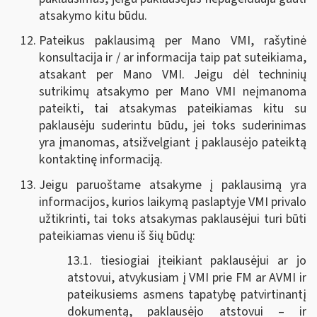
atsakymo kitu būdu.
Pateikus paklausimą per Mano VMI, rašytinė
konsultacija ir / ar informacija taip pat suteikiama,
atsakant per Mano VMI. Jeigu dėl techninių
sutrikimų atsakymo per Mano VMI neįmanoma
pateikti, tai atsakymas pateikiamas kitu su
paklausėju suderintu būdu, jei toks suderinimas
yra įmanomas, atsižvelgiant į paklausėjo pateiktą
kontaktinę informaciją.
Jeigu paruoštame atsakyme į paklausimą yra
informacijos, kurios laikymą paslaptyje VMI privalo
užtikrinti, tai toks atsakymas paklausėjui turi būti
pateikiamas vienu iš šių būdų:
13.1. tiesiogiai įteikiant paklausėjui ar jo
atstovui, atvykusiam į VMI prie FM ar AVMI ir
pateikusiems asmens tapatybę patvirtinantį
dokumentą, paklausėjo atstovui – ir