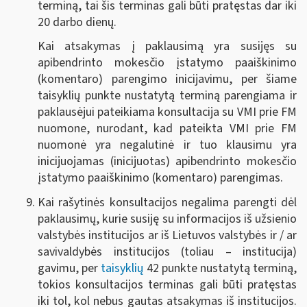
terminą, tai šis terminas gali būti pratęstas dar iki
20 darbo dienų.
Kai atsakymas į paklausimą yra susijęs su
apibendrinto mokesčio įstatymo paaiškinimo
(komentaro) parengimo inicijavimu, per šiame
taisyklių punkte nustatytą terminą parengiama ir
paklausėjui pateikiama konsultacija su VMI prie FM
nuomone, nurodant, kad pateikta VMI prie FM
nuomonė yra negalutinė ir tuo klausimu yra
inicijuojamas (inicijuotas) apibendrinto mokesčio
įstatymo paaiškinimo (komentaro) parengimas.
Kai rašytinės konsultacijos negalima parengti dėl
paklausimų, kurie susiję su informacijos iš užsienio
valstybės institucijos ar iš Lietuvos valstybės ir / ar
savivaldybės institucijos (toliau – institucija)
gavimu, per
taisyklių
42 punkte nustatytą terminą,
tokios konsultacijos terminas gali būti pratęstas
iki tol, kol nebus gautas atsakymas iš institucijos.