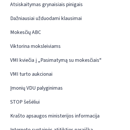
Atsiskaitymas grynaisiais pinigais
Dažniausiai užduodami klausimai
Mokesčių ABC
Viktorina moksleiviams
VMI kviečia į „Pasimatymą su mokesčiais“
VMI turto aukcionai
Įmonių VDU palyginimas
STOP šešėliui
Krašto apsaugos ministerijos informacija
Interneto svetainės atitikties paraiška