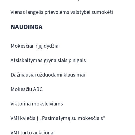
Vienas langelis prievolėms valstybei sumokėti
NAUDINGA
Mokesčiai ir jų dydžiai
Atsiskaitymas grynaisiais pinigais
Dažniausiai užduodami klausimai
Mokesčių ABC
Viktorina moksleiviams
VMI kviečia į „Pasimatymą su mokesčiais“
VMI turto aukcionai