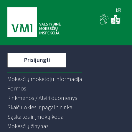
Prisijungti
Mokesčių mokėtojų informacija
Formos
Rinkmenos / Atviri duomenys
Skaičiuoklės ir pagalbininkai
Sąskaitos ir įmokų kodai
Mokesčių žinynas