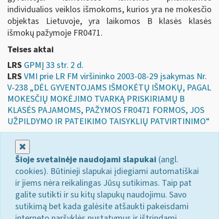
individualios veiklos išmokoms, kurios yra ne mokesčio
objektas Lietuvoje, yra laikomos B klasės klasės
išmokų pažymoje FR0471.
Teises aktai
LRS
GPMĮ 33 str. 2 d.
LRS
VMI prie LR FM viršininko 2003-08-29 įsakymas Nr.
V-238 „DĖL GYVENTOJAMS IŠMOKĖTŲ IŠMOKŲ, PAGAL
MOKESČIŲ MOKĖJIMO TVARKĄ PRISKIRIAMŲ B
KLASĖS PAJAMOMS, PAŽYMOS FR0471 FORMOS, JOS
UŽPILDYMO IR PATEIKIMO TAISYKLIŲ PATVIRTINIMO“
Uždaryti
Šioje svetainėje naudojami slapukai
(angl.
cookies). Būtinieji slapukai įdiegiami automatiškai
ir jiems nėra reikalingas Jūsų sutikimas. Taip pat
galite sutikti ir su kitų slapukų naudojimu. Savo
sutikimą bet kada galėsite atšaukti pakeisdami
interneto naršyklės nustatymus ir ištrindami