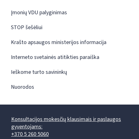
Įmonių VDU palyginimas
STOP šešėliui
Krašto apsaugos ministerijos informacija
Interneto svetainės atitikties paraiška
Ieškome turto savininkų
Nuorodos
Konsultacijos mokesčių klausimais ir paslaugos
gyventojams:
+370 5 260 5060