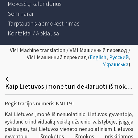
Mokesčių kalendorius
Seminarai
Tarptautinis apmokestinimas
Kontaktai / Apklausa
VMI Machine translation / VMI Машинный перевод /
VMI Машинний переклад (
English
,
Русский
,
Українська
)
Kaip Lietuvos įmonė turi deklaruoti išmokas užsieniečiui, suteikusiam paslaugą, jeigu jis yra vykdantis savarankišką veiklą savo šalyje ir turi (pateikia) tai patvirtinantį dokumentą?
Registracijos numeris KM1191
Kai Lietuvos įmonė iš nenuolatinio Lietuvos gyventojo,
vykdančio individualią veiklą užsienio valstybėje, įsigyja
paslaugas, tai Lietuvos vieneto nenuolatiniam Lietuvos
gyventojui išmokėtos išmokos priskiriamos