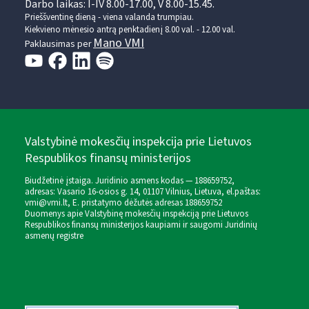
Darbo laikas: I-IV 8.00-17.00, V 8.00-15.45.
Prieššventinę dieną - viena valanda trumpiau.
Kiekvieno mėnesio antrą penktadienį 8.00 val. - 12.00 val.
Mano VMI
Paklausimas per
Valstybinė mokesčių inspekcija prie Lietuvos
Respublikos finansų ministerijos
Biudžetinė įstaiga. Juridinio asmens kodas — 188659752,
adresas: Vasario 16-osios g. 14, 01107 Vilnius, Lietuva, el.paštas:
vmi@vmi.lt
, E. pristatymo dėžutės adresas 188659752
Duomenys apie Valstybinę mokesčių inspekciją prie Lietuvos
Respublikos finansų ministerijos kaupiami ir saugomi Juridinių
asmenų registre