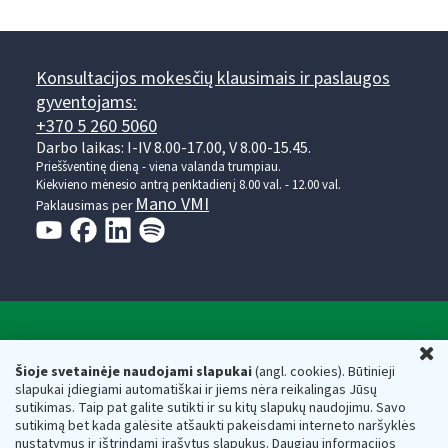
Konsultacijos mokesčių klausimais ir paslaugos
gyventojams:
+370 5 260 5060
Darbo laikas: I-IV 8.00-17.00, V 8.00-15.45.
Prieššventinę dieną - viena valanda trumpiau.
Kiekvieno mėnesio antrą penktadienį 8.00 val. - 12.00 val.
Mano VMI
Paklausimas per
Valstybinė mokesčių inspekcija prie Lietuvos
U
Respublikos finansų ministerijos
Šioje svetainėje naudojami slapukai
(angl. cookies). Būtinieji
slapukai įdiegiami automatiškai ir jiems nėra reikalingas Jūsų
Biudžetinė įstaiga. Juridinio asmens kodas — 188659752,
sutikimas. Taip pat galite sutikti ir su kitų slapukų naudojimu. Savo
adresas: Vasario 16-osios g. 14, 01107 Vilnius, Lietuva, el.paštas:
sutikimą bet kada galėsite atšaukti pakeisdami interneto naršyklės
vmi@vmi.lt
, E. pristatymo dėžutės adresas 188659752
nustatymus ir ištrindami įrašytus slapukus. Daugiau informacijos