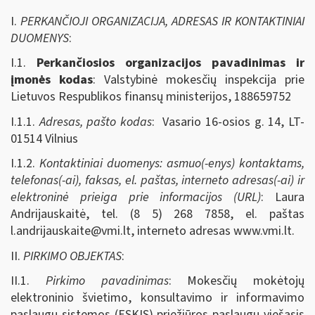
I.
PERKANČIOJI ORGANIZACIJA, ADRESAS IR KONTAKTINIAI
DUOMENYS
:
I.1.
Perkančiosios organizacijos pavadinimas ir
įmonės kodas
: Valstybinė mokesčių inspekcija prie
Lietuvos Respublikos finansų ministerijos, 188659752
I.1.1.
Adresas, pašto kodas
: Vasario 16-osios g. 14, LT-
01514 Vilnius
I.1.2.
Kontaktiniai duomenys: asmuo(-enys) kontaktams,
telefonas(-ai), faksas, el. paštas, interneto adresas(-ai) ir
elektroninė prieiga prie informacijos (URL)
: Laura
Andrijauskaitė, tel. (8 5) 268 7858, el. paštas
l.andrijauskaite@vmi.lt
, interneto adresas www.vmi.lt.
II.
PIRKIMO OBJEKTAS
:
II.1.
Pirkimo pavadinimas
: Mokesčių mokėtojų
elektroninio švietimo, konsultavimo ir informavimo
paslaugų sistemos (ESKIS) priežiūros paslaugų viešasis