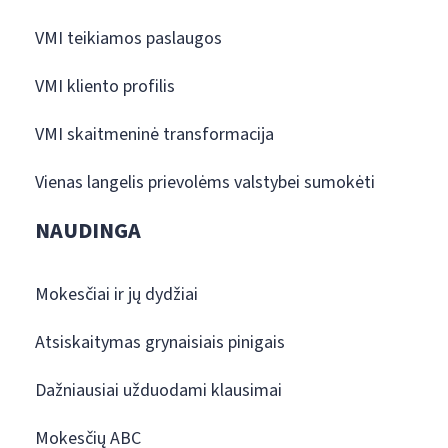
VMI teikiamos paslaugos
VMI kliento profilis
VMI skaitmeninė transformacija
Vienas langelis prievolėms valstybei sumokėti
NAUDINGA
Mokesčiai ir jų dydžiai
Atsiskaitymas grynaisiais pinigais
Dažniausiai užduodami klausimai
Mokesčių ABC