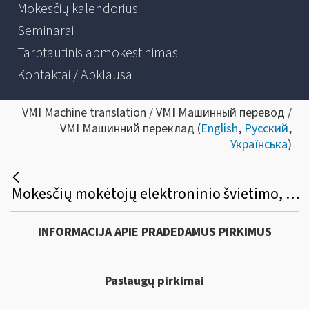
Mokesčių kalendorius
Seminarai
Tarptautinis apmokestinimas
Kontaktai / Apklausa
VMI Machine translation / VMI Машинный перевод /
VMI Машинний переклад (
English
,
Русский
,
Українська
)
Mokesčių mokėtojų elektroninio švietimo, konsultavimo ir informavimo paslaugų sistemos (ESKIS) priežiūros paslaugų viešasis pirkimas
INFORMACIJA APIE PRADEDAMUS PIRKIMUS
Paslaugų pirkimai