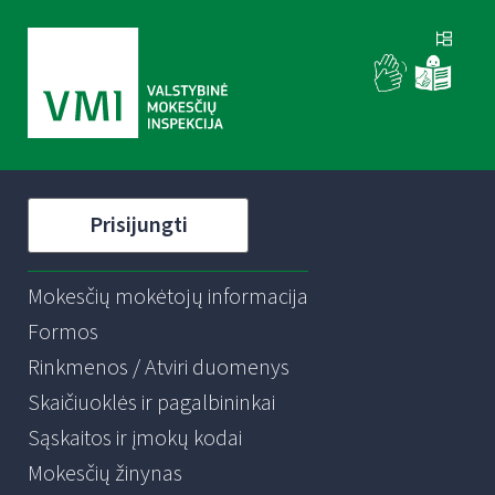
Prisijungti
Mokesčių mokėtojų informacija
Formos
Rinkmenos / Atviri duomenys
Skaičiuoklės ir pagalbininkai
Sąskaitos ir įmokų kodai
Mokesčių žinynas