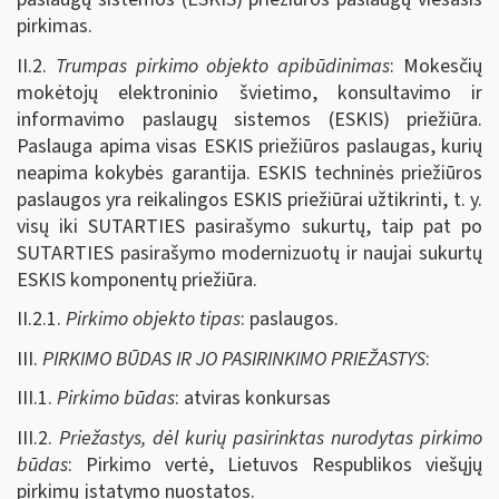
pirkimas.
II.2.
Trumpas pirkimo objekto apibūdinimas
: Mokesčių
mokėtojų elektroninio švietimo, konsultavimo ir
informavimo paslaugų sistemos (ESKIS) priežiūra.
Paslauga apima visas ESKIS priežiūros paslaugas, kurių
neapima kokybės garantija. ESKIS techninės priežiūros
paslaugos yra reikalingos ESKIS priežiūrai užtikrinti, t. y.
visų iki SUTARTIES pasirašymo sukurtų, taip pat po
SUTARTIES pasirašymo modernizuotų ir naujai sukurtų
ESKIS komponentų priežiūra.
II.2.1.
Pirkimo objekto tipas
: paslaugos.
III.
PIRKIMO BŪDAS IR JO PASIRINKIMO PRIEŽASTYS
:
III.1.
Pirkimo būdas
: atviras konkursas
III.2.
Priežastys, dėl kurių pasirinktas nurodytas pirkimo
būdas
: Pirkimo vertė, Lietuvos Respublikos viešųjų
pirkimų įstatymo nuostatos.