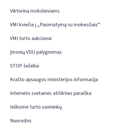
Viktorina moksleiviams
VMI kviečia į „Pasimatymą su mokesčiais“
VMI turto aukcionai
Įmonių VDU palyginimas
STOP šešėliui
Krašto apsaugos ministerijos informacija
Interneto svetainės atitikties paraiška
Ieškome turto savininkų
Nuorodos