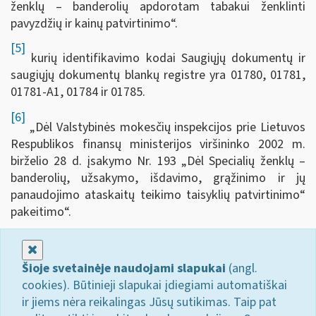
ženklų – ­banderolių apdorotam tabakui ženklinti
pavyzdžių ir kainų patvirtinimo“.
[5]
kurių identifikavimo kodai Saugiųjų dokumentų ir
saugiųjų dokumentų blankų registre yra 01780, 01781,
01781-A1, 01784 ir 01785.
[6]
„Dėl Valstybinės mokesčių inspekcijos prie Lietuvos
Respublikos finansų ministerijos viršininko 2002 m.
birželio 28 d. įsakymo Nr. 193 „Dėl Specialių ženklų –
banderolių, užsakymo, išdavimo, grąžinimo ir jų
panaudojimo ataskaitų teikimo taisyklių patvirtinimo“
pakeitimo“.
Uždaryti
Šioje svetainėje naudojami slapukai
(angl.
cookies). Būtinieji slapukai įdiegiami automatiškai
ir jiems nėra reikalingas Jūsų sutikimas. Taip pat