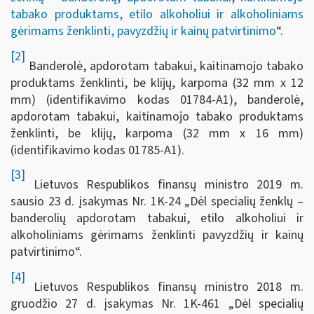
tabako produktams, etilo alkoholiui ir alkoholiniams
gėrimams ženklinti, pavyzdžių ir kainų patvirtinimo
“.
[2]
Banderolė, apdorotam tabakui, kaitinamojo tabako
produktams ženklinti, be klijų, karpoma (32 mm x 12
mm) (identifikavimo kodas 01784-A1), banderolė,
apdorotam tabakui, kaitinamojo tabako produktams
ženklinti, be klijų, karpoma (32 mm x 16 mm)
(identifikavimo kodas 01785-A1).
[3]
Lietuvos Respublikos finansų ministro 2019 m.
sausio 23 d. įsakymas Nr. 1K-24 „Dėl specialių ženklų –
banderolių apdorotam tabakui, etilo alkoholiui ir
alkoholiniams gėrimams ženklinti pavyzdžių ir kainų
patvirtinimo“.
[4]
Lietuvos Respublikos finansų ministro 2018 m.
gruodžio 27 d. įsakymas Nr. 1K-461 „Dėl specialių