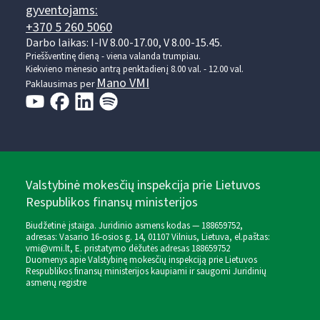
gyventojams:
+370 5 260 5060
Darbo laikas: I-IV 8.00-17.00, V 8.00-15.45.
Prieššventinę dieną - viena valanda trumpiau.
Kiekvieno mėnesio antrą penktadienį 8.00 val. - 12.00 val.
Mano VMI
Paklausimas per
Valstybinė mokesčių inspekcija prie Lietuvos
Respublikos finansų ministerijos
Biudžetinė įstaiga. Juridinio asmens kodas — 188659752,
adresas: Vasario 16-osios g. 14, 01107 Vilnius, Lietuva, el.paštas:
vmi@vmi.lt
, E. pristatymo dėžutės adresas 188659752
Duomenys apie Valstybinę mokesčių inspekciją prie Lietuvos
Respublikos finansų ministerijos kaupiami ir saugomi Juridinių
asmenų registre