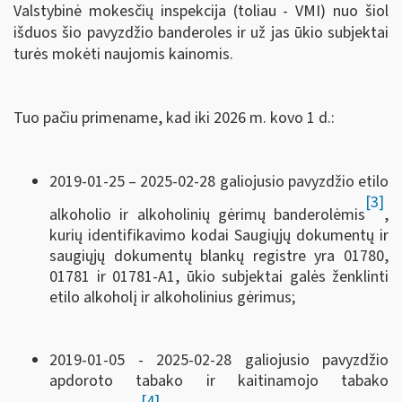
Valstybinė mokesčių inspekcija (toliau - VMI) nuo šiol
išduos šio pavyzdžio banderoles ir už jas ūkio subjektai
turės mokėti naujomis kainomis.
Tuo pačiu primename, kad iki 2026 m. kovo 1 d.:
2019-01-25 – 2025-02-28 galiojusio pavyzdžio etilo
[3]
alkoholio ir alkoholinių gėrimų banderolėmis
,
kurių identifikavimo kodai Saugiųjų dokumentų ir
saugiųjų dokumentų blankų registre yra 01780,
01781 ir 01781-A1, ūkio subjektai galės ženklinti
etilo alkoholį ir alkoholinius gėrimus;
2019-01-05 - 2025-02-28 galiojusio pavyzdžio
apdoroto tabako ir kaitinamojo tabako
[4]