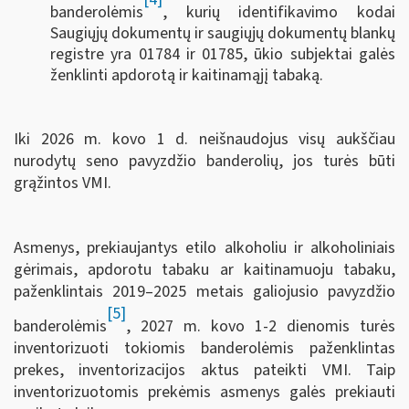
banderolėmis
, kurių identifikavimo kodai
Saugiųjų dokumentų ir saugiųjų dokumentų blankų
registre yra 01784 ir 01785, ūkio subjektai galės
ženklinti apdorotą ir kaitinamąjį tabaką.
Iki 2026 m. kovo 1 d. neišnaudojus visų aukščiau
nurodytų seno pavyzdžio banderolių, jos turės būti
grąžintos VMI.
Asmenys, prekiaujantys etilo alkoholiu ir alkoholiniais
gėrimais, apdorotu tabaku ar kaitinamuoju tabaku,
paženklintais 2019–2025 metais galiojusio pavyzdžio
[5]
banderolėmis
, 2027 m. kovo 1-2 dienomis turės
inventorizuoti tokiomis banderolėmis paženklintas
prekes, inventorizacijos aktus pateikti VMI. Taip
inventorizuotomis prekėmis asmenys galės prekiauti