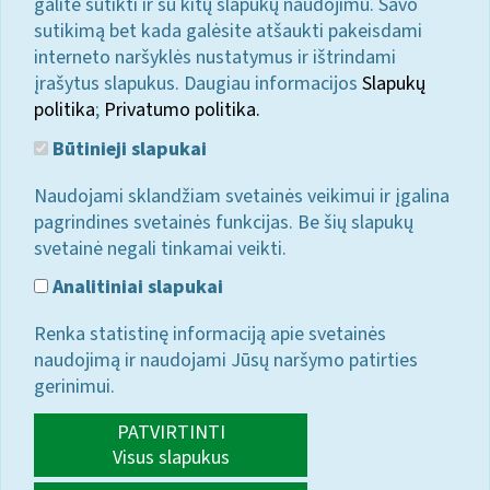
galite sutikti ir su kitų slapukų naudojimu. Savo
sutikimą bet kada galėsite atšaukti pakeisdami
interneto naršyklės nustatymus ir ištrindami
įrašytus slapukus. Daugiau informacijos
Slapukų
politika
;
Privatumo politika.
Būtinieji slapukai
Naudojami sklandžiam svetainės veikimui ir įgalina
pagrindines svetainės funkcijas. Be šių slapukų
svetainė negali tinkamai veikti.
Analitiniai slapukai
Renka statistinę informaciją apie svetainės
naudojimą ir naudojami Jūsų naršymo patirties
gerinimui.
PATVIRTINTI
Visus slapukus