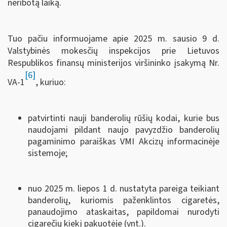
neribotą laiką.
Tuo pačiu informuojame apie 2025 m. sausio 9 d.
Valstybinės mokesčių inspekcijos prie Lietuvos
Respublikos finansų ministerijos viršininko įsakymą Nr.
[6]
VA-1
, kuriuo:
patvirtinti nauji banderolių rūšių kodai, kurie bus
naudojami pildant naujo pavyzdžio banderolių
pagaminimo paraiškas VMI Akcizų informacinėje
sistemoje;
nuo 2025 m. liepos 1 d. nustatyta pareiga teikiant
banderolių, kuriomis paženklintos cigaretės,
panaudojimo ataskaitas, papildomai nurodyti
cigarečių kiekį pakuotėje (vnt.).