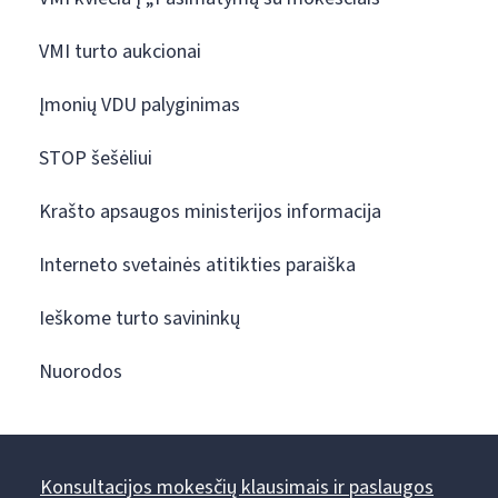
VMI turto aukcionai
Įmonių VDU palyginimas
STOP šešėliui
Krašto apsaugos ministerijos informacija
Interneto svetainės atitikties paraiška
Ieškome turto savininkų
Nuorodos
Konsultacijos mokesčių klausimais ir paslaugos