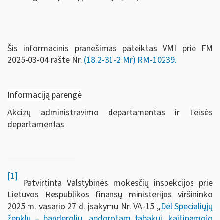
Šis informacinis pranešimas pateiktas VMI prie FM
2025-03-04 rašte Nr.
(18.2-31-2 Mr) RM-10239.
Informaciją parengė
Akcizų administravimo departamentas ir Teisės
departamentas
[1]
Patvirtinta Valstybinės mokesčių inspekcijos prie
Lietuvos Respublikos finansų ministerijos viršininko
2025 m. vasario 27 d. įsakymu Nr. VA-15 „
Dėl Specialiųjų
ženklų – banderolių, apdorotam tabakui, kaitinamojo