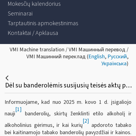
Mokesčių kalendorius
Seminarai
Tarptautinis apmokestinimas
Kontaktai / Apklausa
VMI Machine translation / VMI Машинный перевод /
VMI Машинний переклад (
English
,
Русский
,
Українська
)
Dėl su banderolėmis susijusių teisės aktų pasikeitimų
Informuojame, kad nuo 2025 m. kovo 1 d. įsigaliojo
[1]
nauji
banderolių, skirtų ženklinti etilo alkoholį ir
[2]
alkoholinius gėrimus, ir kai kurių
apdoroto tabako
bei kaitinamojo tabako banderolių pavyzdžiai ir kainos.