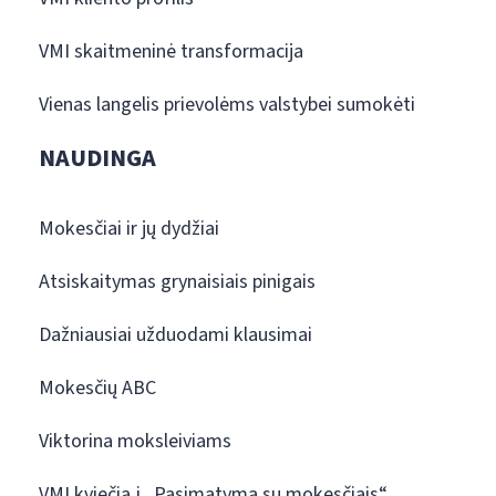
VMI skaitmeninė transformacija
Vienas langelis prievolėms valstybei sumokėti
NAUDINGA
Mokesčiai ir jų dydžiai
Atsiskaitymas grynaisiais pinigais
Dažniausiai užduodami klausimai
Mokesčių ABC
Viktorina moksleiviams
VMI kviečia į „Pasimatymą su mokesčiais“