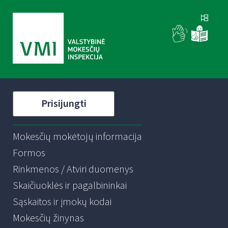
Prisijungti
Mokesčių mokėtojų informacija
Formos
Rinkmenos / Atviri duomenys
Skaičiuoklės ir pagalbininkai
Sąskaitos ir įmokų kodai
Mokesčių žinynas