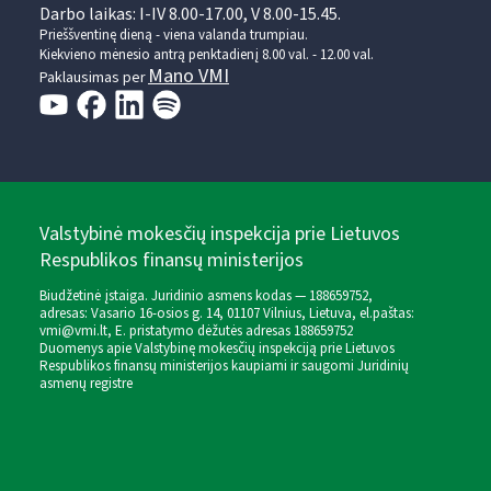
Darbo laikas: I-IV 8.00-17.00, V 8.00-15.45.
Prieššventinę dieną - viena valanda trumpiau.
Kiekvieno mėnesio antrą penktadienį 8.00 val. - 12.00 val.
Mano VMI
Paklausimas per
Valstybinė mokesčių inspekcija prie Lietuvos
Respublikos finansų ministerijos
Biudžetinė įstaiga. Juridinio asmens kodas — 188659752,
adresas: Vasario 16-osios g. 14, 01107 Vilnius, Lietuva, el.paštas:
vmi@vmi.lt
, E. pristatymo dėžutės adresas 188659752
Duomenys apie Valstybinę mokesčių inspekciją prie Lietuvos
Respublikos finansų ministerijos kaupiami ir saugomi Juridinių
asmenų registre