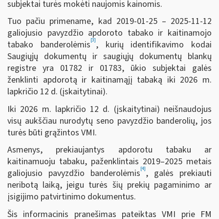
subjektai turės mokėti naujomis kainomis.
Tuo pačiu primename, kad 2019-01-25 – 2025-11-12
galiojusio pavyzdžio apdoroto tabako ir kaitinamojo
[3]
tabako banderolėmis
, kurių identifikavimo kodai
Saugiųjų dokumentų ir saugiųjų dokumentų blankų
registre yra 01782 ir 01783, ūkio subjektai galės
ženklinti apdorotą ir kaitinamąjį tabaką iki 2026 m.
lapkričio 12 d. (įskaitytinai).
Iki 2026 m. lapkričio 12 d. (įskaitytinai) neišnaudojus
visų aukščiau nurodytų seno pavyzdžio banderolių, jos
turės būti grąžintos VMI.
Asmenys, prekiaujantys apdorotu tabaku ar
kaitinamuoju tabaku, paženklintais 2019–2025 metais
[4]
galiojusio pavyzdžio banderolėmis
, galės prekiauti
neribotą laiką, jeigu turės šių prekių pagaminimo ar
įsigijimo patvirtinimo dokumentus.
Šis informacinis pranešimas pateiktas VMI prie FM