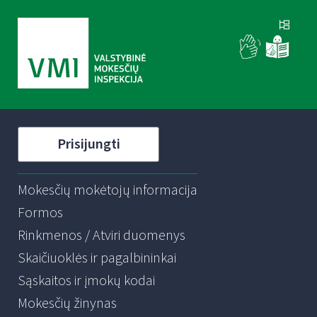
Prisijungti
Mokesčių mokėtojų informacija
Formos
Rinkmenos / Atviri duomenys
Skaičiuoklės ir pagalbininkai
Sąskaitos ir įmokų kodai
Mokesčių žinynas