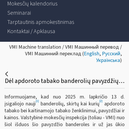
Mokesčių kalendorius
Seminarai
Tarptautinis apmokestinimas
Kontaktai / Apklausa
VMI Machine translation / VMI Машинный перевод /
VMI Машинний переклад (
English
,
Русский
,
Українська
)
Dėl apdoroto tabako banderolių pavyzdžių ir kainų patvirtinimo
Informuojame, kad nuo 2025 m. lapkričio 13 d.
[1]
[2]
įsigaliojo nauji
banderolių, skirtų kai kurių
apdoroto
tabako bei kaitinamojo tabako ženklinimui, pavyzdžiai ir
kainos. Valstybinė mokesčių inspekcija (toliau - VMI) nuo
šiol išduos šio pavyzdžio banderoles ir už jas ūkio