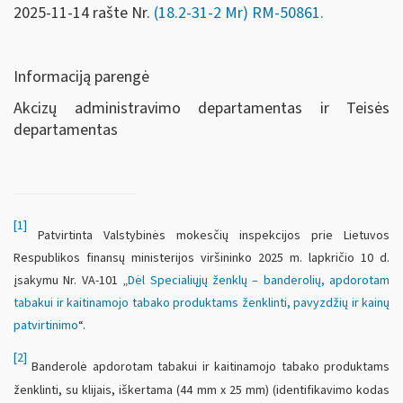
2025-11-14 rašte Nr.
(18.2-31-2 Mr) RM-50861
.
Informaciją parengė
Akcizų administravimo departamentas ir Teisės
departamentas
[1]
Patvirtinta Valstybinės mokesčių inspekcijos prie Lietuvos
Respublikos finansų ministerijos viršininko 2025 m. lapkričio 10 d.
įsakymu Nr. VA-101 „
Dėl Specialiųjų ženklų – banderolių, apdorotam
tabakui ir kaitinamojo tabako produktams ženklinti, pavyzdžių ir kainų
patvirtinimo
“.
[2]
Banderolė apdorotam tabakui ir kaitinamojo tabako produktams
ženklinti, su klijais, iškertama (44 mm x 25 mm) (identifikavimo kodas