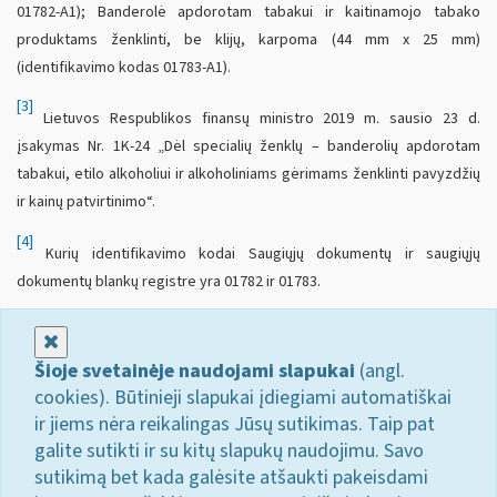
01782-A1); Banderolė apdorotam tabakui ir kaitinamojo tabako
produktams ženklinti, be klijų, karpoma (44 mm x 25 mm)
(identifikavimo kodas 01783-A1).
[3]
Lietuvos Respublikos finansų ministro 2019 m. sausio 23 d.
įsakymas Nr. 1K-24 „Dėl specialių ženklų – banderolių apdorotam
tabakui, etilo alkoholiui ir alkoholiniams gėrimams ženklinti pavyzdžių
ir kainų patvirtinimo“.
[4]
Kurių identifikavimo kodai Saugiųjų dokumentų ir saugiųjų
dokumentų blankų registre yra 01782 ir 01783.
Uždaryti
Šioje svetainėje naudojami slapukai
(angl.
cookies). Būtinieji slapukai įdiegiami automatiškai
ir jiems nėra reikalingas Jūsų sutikimas. Taip pat
galite sutikti ir su kitų slapukų naudojimu. Savo
sutikimą bet kada galėsite atšaukti pakeisdami