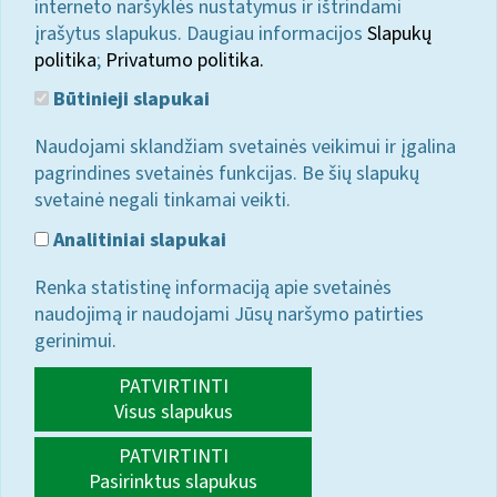
interneto naršyklės nustatymus ir ištrindami
įrašytus slapukus. Daugiau informacijos
Slapukų
politika
;
Privatumo politika.
Būtinieji slapukai
Naudojami sklandžiam svetainės veikimui ir įgalina
pagrindines svetainės funkcijas. Be šių slapukų
svetainė negali tinkamai veikti.
Analitiniai slapukai
Renka statistinę informaciją apie svetainės
naudojimą ir naudojami Jūsų naršymo patirties
gerinimui.
PATVIRTINTI
Visus slapukus
PATVIRTINTI
Pasirinktus slapukus