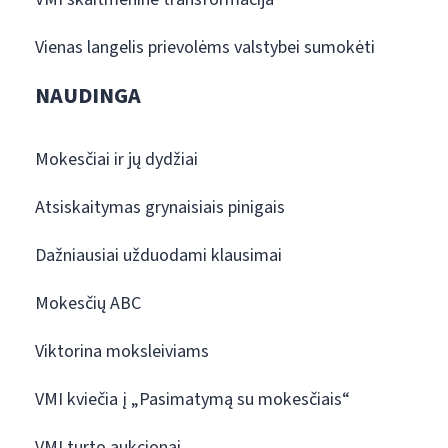
Vienas langelis prievolėms valstybei sumokėti
NAUDINGA
Mokesčiai ir jų dydžiai
Atsiskaitymas grynaisiais pinigais
Dažniausiai užduodami klausimai
Mokesčių ABC
Viktorina moksleiviams
VMI kviečia į „Pasimatymą su mokesčiais“
VMI turto aukcionai