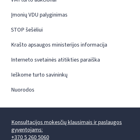
Įmonių VDU palyginimas
STOP šešėliui
Krašto apsaugos ministerijos informacija
Interneto svetainės atitikties paraiška
Ieškome turto savininkų
Nuorodos
Konsultacijos mokesčių klausimais ir paslaugos
gyventojams:
+370 5 260 5060