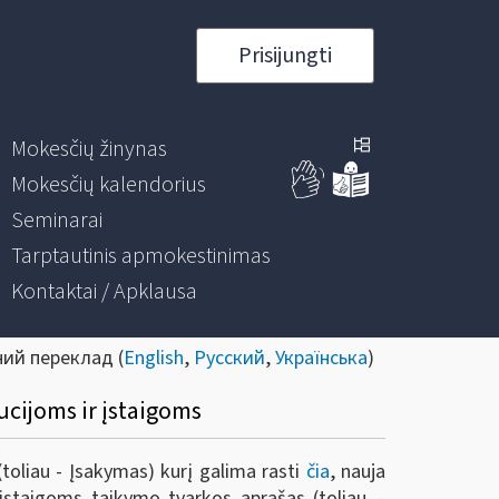
Prisijungti
Mokesčių žinynas
Mokesčių kalendorius
Seminarai
Tarptautinis apmokestinimas
Kontaktai / Apklausa
ний переклад (
English
,
Русский
,
Українська
)
ucijoms ir įstaigoms
toliau - Įsakymas)
kurį galima rasti
čia
, nauja
 įstaigoms taikymo tvarkos aprašas (toliau –