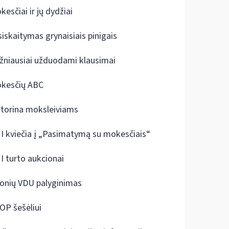
kesčiai ir jų dydžiai
siskaitymas grynaisiais pinigais
žniausiai užduodami klausimai
kesčių ABC
ktorina moksleiviams
I kviečia į „Pasimatymą su mokesčiais“
I turto aukcionai
onių VDU palyginimas
OP šešėliui