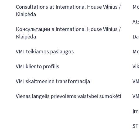
Consultations at International House Vilnius /
Mo
Klaipėda
At
Консультации в International House Vilnius /
Klaipėda
Da
VMI teikiamos paslaugos
Mo
VMI kliento profilis
Vi
VMI skaitmeninė transformacija
VM
Vienas langelis prievolėms valstybei sumokėti
VM
Įm
ST