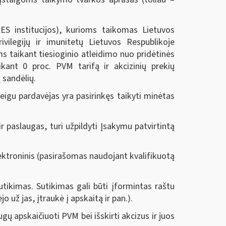
 ES institucijos), kurioms taikomas Lietuvos
ilegijų ir imunitetų Lietuvos Respublikoje
ms taikant tiesioginio atleidimo nuo pridėtinės
kant 0 proc. PVM tarifą ir akcizinių prekių
 sandėlių.
jeigu pardavėjas yra pasirinkęs taikyti minėtas
r paslaugas, turi užpildyti Įsakymu patvirtintą
ektroninis (pasirašomas naudojant kvalifikuotą
utikimas. Sutikimas gali būti įformintas raštu
 už jas, įtraukė į apskaitą ir pan.).
gų apskaičiuoti PVM bei išskirti akcizus ir juos