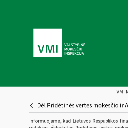
VMI 
Dėl Pridėtinės vertės mokesčio ir
Informuojame, kad Lietuvos Respublikos fina
redakcija išdėstytas Pridėtinės vertės moke