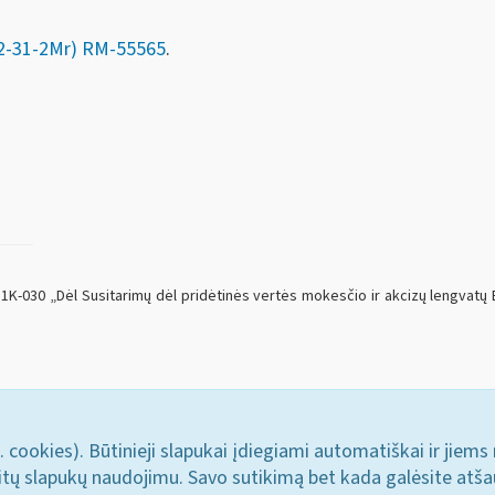
2-31-2Mr)
RM-55565
.
 1K-030 „Dėl Susitarimų dėl pridėtinės vertės mokesčio ir akcizų lengvatų
. cookies). Būtinieji slapukai įdiegiami automatiškai ir jiems
u kitų slapukų naudojimu. Savo sutikimą bet kada galėsite atš