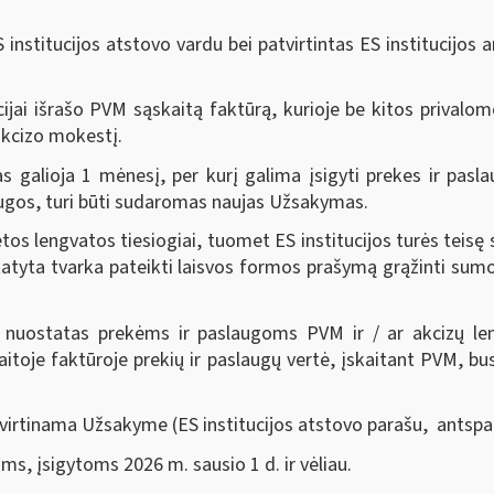
nstitucijos atstovo vardu bei patvirtintas ES institucijos a
jai išrašo PVM sąskaitą faktūrą, kurioje be kitos privalom
 akcizo mokestį.
s galioja 1 mėnesį, per kurį galima įsigyti prekes ir pa
laugos, turi būti sudaromas naujas Užsakymas.
tos lengvatos tiesiogiai, tuomet ES institucijos turės teis
statyta tvarka pateikti laisvos formos prašymą grąžinti sum
 nuostatas prekėms ir paslaugoms PVM ir / ar akcizų leng
toje faktūroje prekių ir paslaugų vertė, įskaitant PVM, bus
patvirtinama Užsakyme (ES institucijos atstovo parašu, antspa
s, įsigytoms 2026 m. sausio 1 d. ir vėliau.