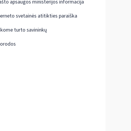
ašto apsaugos ministerijos informacija
terneto svetainės atitikties paraiška
škome turto savininkų
orodos