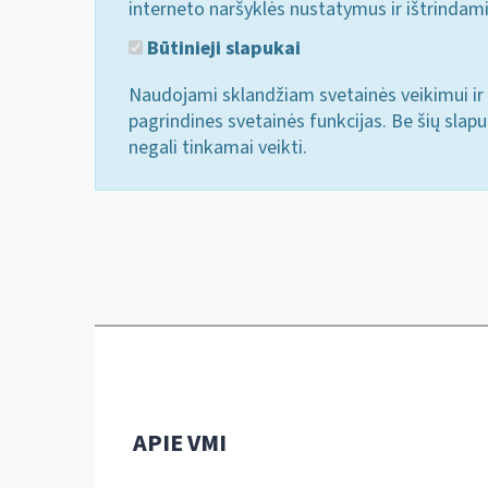
interneto naršyklės nustatymus ir ištrindam
Būtinieji slapukai
Naudojami sklandžiam svetainės veikimui ir 
pagrindines svetainės funkcijas. Be šių slap
negali tinkamai veikti.
APIE VMI