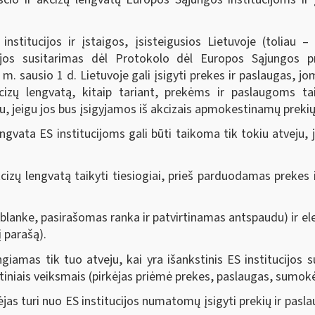
stitucijos ir įstaigos, įsisteigusios Lietuvoje (toliau –
jos susitarimas dėl Protokolo dėl Europos Sąjungos priv
m. sausio 1 d. Lietuvoje gali įsigyti prekes ir paslaugas, jo
izų lengvatą, kitaip tariant, prekėms ir paslaugoms tai
u, jeigu jos bus įsigyjamos iš akcizais apmokestinamų prekių
ngvata ES institucijoms gali būti taikoma tik tokiu atveju, 
cizų lengvatą taikyti tiesiogiai, prieš parduodamas prekes i
blanke, pasirašomas ranka ir patvirtinamas antspaudu) ir el
į parašą).
iamas tik tuo atveju, kai yra išankstinis ES institucijos s
ntiniais veiksmais (pirkėjas priėmė prekes, paslaugas, sumokėjo
s turi nuo ES institucijos numatomų įsigyti prekių ir paslau