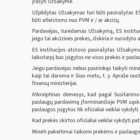
įrašyti Užsakyme.
Užpildytas Užsakymas turi būti pasirašytas ES i
būti atleistoms nuo PVM ir / ar akcizų.
Pardavėjas, turėdamas Užsakymą, ES instituci
jeigu tai akcizinės prekės, išskiria ir nurodyto
ES institucijos atstovo pasirašytas Užsakyma
laikotarpį bus įsigytos ne visos prekės ir pas
Jeigu pardavėjas nebus pasirinkęs taikyti minė
kaip tai daroma ir šiuo metu, t. y. Apraše nu
finansų ministerijai.
Atkreiptinas dėmesys, kad pagal Susitarimo
paslaugų pardavimą įforminančioje PVM sąskai
paslaugos įsigytos tik oficialiai veiklai vykdyti.
Kad prekės skirtos oficialiai veiklai vykdyti 
Minėti pakeitimai taikomi prekėms ir paslaugom