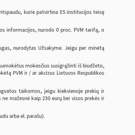
ntspaudu, kurie patvirtina ES institucijos teisę
os informacijos, nurodo 0 proc. PVM tarifą, o
slaugas, nurodytas Užsakyme. Jeigu per minėtą
ę sumokėtus mokesčius susigrąžinti iš biudžeto,
okėtą PVM ir / ar akcizus Lietuvos Respublikos
vatos taikomos, jeigu kiekvienoje prekių ir
 ne mažesnė kaip 230 eurų bei visos prekės ir
udu arba el. parašu).