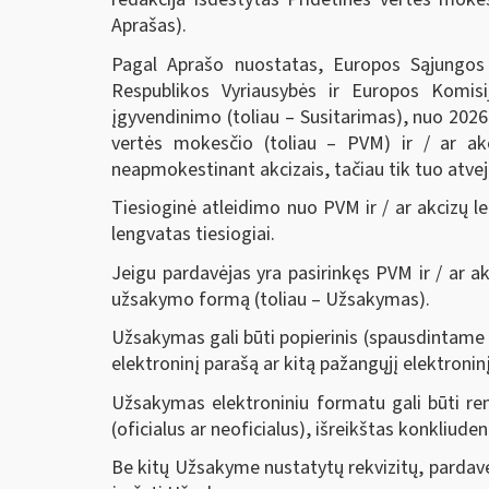
Aprašas).
Pagal Aprašo nuostatas, Europos Sąjungos in
Respublikos Vyriausybės ir Europos Komisi
įgyvendinimo (toliau – Susitarimas), nuo 2026 
vertės mokesčio (toliau – PVM) ir / ar akc
neapmokestinant akcizais, tačiau tik tuo atvej
Tiesioginė atleidimo nuo PVM ir / ar akcizų le
lengvatas tiesiogiai.
Jeigu pardavėjas yra pasirinkęs PVM ir / ar ak
užsakymo formą (toliau – Užsakymas).
Užsakymas gali būti popierinis (spausdintame 
elektroninį parašą ar kitą pažangųjį elektronin
Užsakymas elektroniniu formatu gali būti reng
(oficialus ar neoficialus), išreikštas konkliude
Be kitų Užsakyme nustatytų rekvizitų, pardavėja