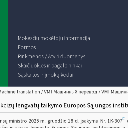
Mokesčių mokėtojų informacija
Formos
Rinkmenos / Atviri duomenys
Skaičiuoklės ir pagalbininkai
Sąskaitos ir įmokų kodai
Machine translation / VMI Машинный перевод / VMI Машин
 Akcizų lengvatų taikymo Europos Sąjungos instit
[1]
nsų ministro 2025 m. gruodžio 18 d. įsakymu Nr. 1K-307
(
sčio ir akcizų lengvatų Europos Sąjungos institucijoms ir