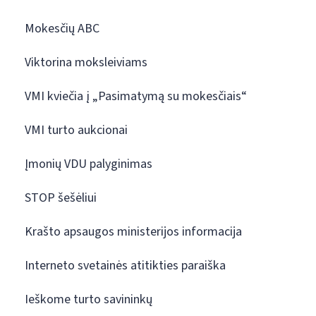
Mokesčių ABC
Viktorina moksleiviams
VMI kviečia į „Pasimatymą su mokesčiais“
VMI turto aukcionai
Įmonių VDU palyginimas
STOP šešėliui
Krašto apsaugos ministerijos informacija
Interneto svetainės atitikties paraiška
Ieškome turto savininkų