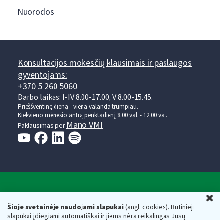
Nuorodos
Konsultacijos mokesčių klausimais ir paslaugos
gyventojams:
+370 5 260 5060
Darbo laikas: I-IV 8.00-17.00, V 8.00-15.45.
Prieššventinę dieną - viena valanda trumpiau.
Kiekvieno mėnesio antrą penktadienį 8.00 val. - 12.00 val.
Mano VMI
Paklausimas per
Valstybinė mokesčių inspekcija prie Lietuvos
U
Respublikos finansų ministerijos
Šioje svetainėje naudojami slapukai
(angl. cookies). Būtinieji
slapukai įdiegiami automatiškai ir jiems nėra reikalingas Jūsų