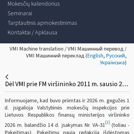
Mokesčių kalendorius
Seminarai
Tarptautinis apmokestinimas
Kontaktai / Apklausa
VMI Machine translation / VMI Машинный перевод /
VMI Машинний переклад (
English
,
Русский
,
Українська
)
Dėl VMI prie FM viršininko 2011 m. sausio 25 d. įsakymo Nr. VA-16 pakeitimo (degalinių mėnesinių operacijų ataskaitų (AKC410 formų) teikimo panaikinimas)
Informuojame, kad buvo priimtas ir 2026 m. gegužės 1
d. įsigalioja Valstybinės mokesčių inspekcijos prie
Lietuvos Respublikos finansų ministerijos viršininko
[1]
2026 m. balandžio 14 d. įsakymas Nr. VA-31
(toliau -
Pakeitimas). Pakeitimu nauja redakcija išdėstomas