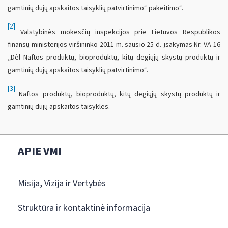
gamtinių dujų apskaitos taisyklių patvirtinimo“ pakeitimo“.
[2]
Valstybinės mokesčių inspekcijos prie Lietuvos Respublikos
finansų ministerijos viršininko 2011 m. sausio 25 d. įsakymas Nr. VA-16
„Dėl Naftos produktų, bioproduktų, kitų degiųjų skystų produktų ir
gamtinių dujų apskaitos taisyklių patvirtinimo“.
[3]
Naftos produktų, bioproduktų, kitų degiųjų skystų produktų ir
gamtinių dujų apskaitos taisyklės.
APIE VMI
Misija, Vizija ir Vertybės
Struktūra ir kontaktinė informacija