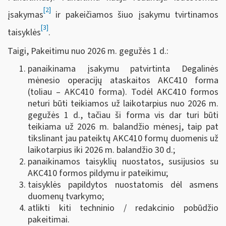
[2]
įsakymas
ir pakeičiamos šiuo įsakymu tvirtinamos
[3]
taisyklės
.
Taigi, Pakeitimu nuo 2026 m. gegužės 1 d.:
panaikinama įsakymu patvirtinta Degalinės
mėnesio operacijų ataskaitos AKC410 forma
(toliau – AKC410 forma). Todėl AKC410 formos
neturi būti teikiamos už laikotarpius nuo 2026 m.
gegužės 1 d., tačiau ši forma vis dar turi būti
teikiama už 2026 m. balandžio mėnesį, taip pat
tikslinant jau pateiktų AKC410 formų duomenis už
laikotarpius iki 2026 m. balandžio 30 d.;
panaikinamos taisyklių nuostatos, susijusios su
AKC410 formos pildymu ir pateikimu;
taisyklės papildytos nuostatomis dėl asmens
duomenų tvarkymo;
atlikti kiti techninio / redakcinio pobūdžio
pakeitimai.