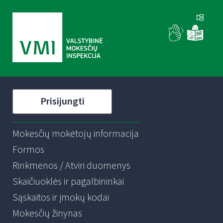
Prisijungti
Mokesčių mokėtojų informacija
Formos
Rinkmenos / Atviri duomenys
Skaičiuoklės ir pagalbininkai
Sąskaitos ir įmokų kodai
Mokesčių žinynas