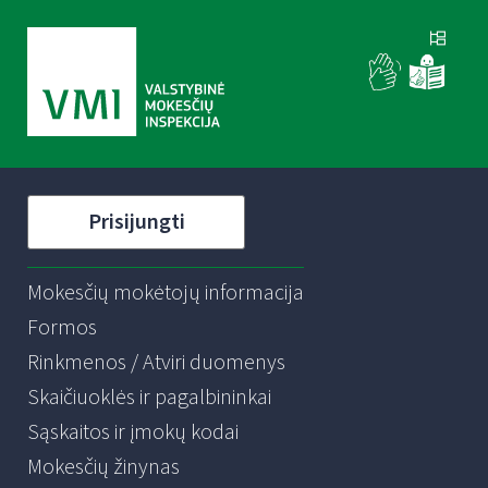
Prisijungti
Mokesčių mokėtojų informacija
Formos
Rinkmenos / Atviri duomenys
Skaičiuoklės ir pagalbininkai
Sąskaitos ir įmokų kodai
Mokesčių žinynas