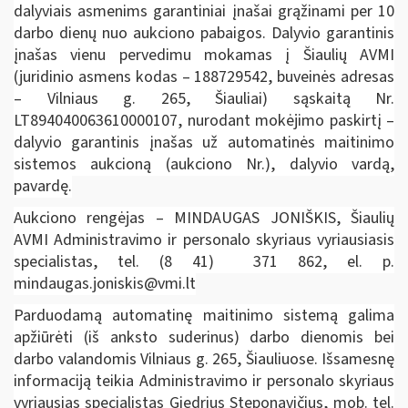
dalyviais asmenims garantiniai įnašai grąžinami per 10
darbo dienų nuo aukciono pabaigos. Dalyvio garantinis
įnašas vienu pervedimu mokamas į Šiaulių AVMI
(juridinio asmens kodas – 188729542, buveinės adresas
– Vilniaus g. 265, Šiauliai) sąskaitą Nr.
LT894040063610000107, nurodant mokėjimo paskirtį –
dalyvio garantinis įnašas už automatinės maitinimo
sistemos aukcioną (aukciono Nr.), dalyvio vardą,
pavardę.
Aukciono rengėjas – MINDAUGAS JONIŠKIS, Šiaulių
AVMI Administravimo ir personalo skyriaus vyriausiasis
specialistas, tel. (8 41) 371 862, el. p.
mindaugas.joniskis@vmi.lt
Parduodamą automatinę maitinimo sistemą galima
apžiūrėti (iš anksto suderinus) darbo dienomis bei
darbo valandomis Vilniaus g. 265, Šiauliuose. Išsamesnę
informaciją teikia Administravimo ir personalo skyriaus
vyriausias specialistas Giedrius Steponavičius, mob. tel.