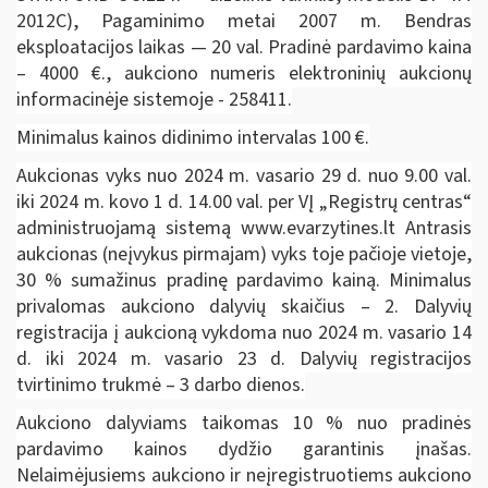
2012C), Pagaminimo metai 2007 m. Bendras
eksploatacijos laikas — 20 val. Pradinė pardavimo kaina
– 4000 €., aukciono numeris elektroninių aukcionų
informacinėje sistemoje - 258411.
Minimalus kainos didinimo intervalas 100 €.
Aukcionas vyks nuo 2024 m. vasario 29 d. nuo 9.00 val.
iki 2024 m. kovo 1 d. 14.00 val. per VĮ „Registrų centras“
administruojamą sistemą www.evarzytines.lt Antrasis
aukcionas (neįvykus pirmajam) vyks toje pačioje vietoje,
30 % sumažinus pradinę pardavimo kainą. Minimalus
privalomas aukciono dalyvių skaičius – 2. Dalyvių
registracija į aukcioną vykdoma nuo 2024 m. vasario 14
d. iki 2024 m. vasario 23 d. Dalyvių registracijos
tvirtinimo trukmė – 3 darbo dienos.
Aukciono dalyviams taikomas 10 % nuo pradinės
pardavimo kainos dydžio garantinis įnašas.
Nelaimėjusiems aukciono ir neįregistruotiems aukciono