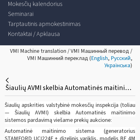
Mokesčių kalendorius
Seminarai
Tarptautinis apmokestinimas
Kontaktai / Apklausa
VMI Machine translation / VMI Машинный перевод /
VMI Машинний переклад (
English
,
Русский
,
Українська
)
Šiaulių AVMI skelbia Automatinės maitinimo sistemos pardavimą viešame prekių aukcione
Šiaulių apskrities valstybinė mokesčių inspekcija (toliau
— Šiaulių AVMI) skelbia Automatinės maitinimo
sistemos pardavimą viešame prekių aukcione:
Automatinė maitinimo sistema (generatorius
STAMFORD UCI224F + dizelinis variklis, modelis BF 4M