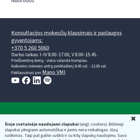
Nuorodos
Konsultacijos mokesčių klausimais ir paslaugos
gyventojams:
+370 5 260 5060
Darbo laikas: I-IV 8.00-17.00, V 8.00-15.45.
Prieššventinę dieną - viena valanda trumpiau.
Kiekvieno mėnesio antrą penktadienį 8.00 val. - 12.00 val.
Mano VMI
Paklausimas per
Valstybinė mokesčių inspekcija prie Lietuvos
U
Respublikos finansų ministerijos
Šioje svetainėje naudojami slapukai
(angl. cookies). Būtinieji
slapukai įdiegiami automatiškai ir jiems nėra reikalingas Jūsų
Biudžetinė įstaiga. Juridinio asmens kodas — 188659752,
sutikimas. Taip pat galite sutikti ir su kitų slapukų naudojimu. Savo
adresas: Vasario 16-osios g. 14, 01107 Vilnius, Lietuva, el.paštas: