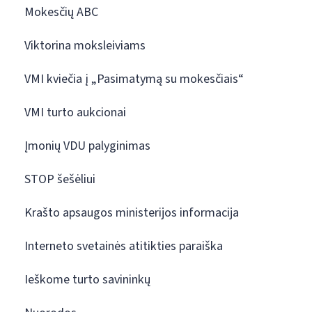
Mokesčių ABC
Viktorina moksleiviams
VMI kviečia į „Pasimatymą su mokesčiais“
VMI turto aukcionai
Įmonių VDU palyginimas
STOP šešėliui
Krašto apsaugos ministerijos informacija
Interneto svetainės atitikties paraiška
Ieškome turto savininkų