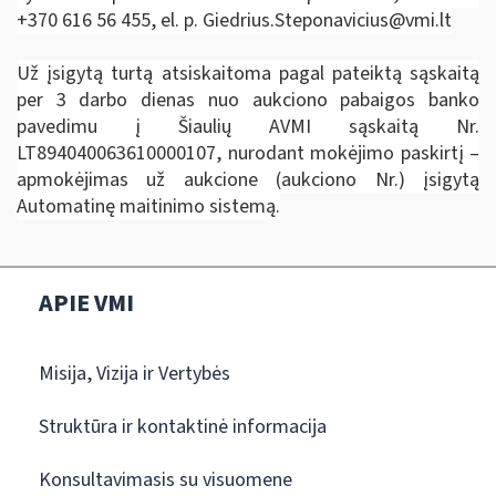
+370 616 56 455, el. p.
Giedrius.Steponavicius@vmi.lt
Už įsigytą turtą atsiskaitoma pagal pateiktą sąskaitą
per 3 darbo dienas nuo aukciono pabaigos banko
pavedimu į Šiaulių AVMI sąskaitą Nr.
LT894040063610000107, nurodant mokėjimo paskirtį –
apmokėjimas už aukcione (aukciono Nr.) įsigytą
Automatinę maitinimo sistemą.
APIE VMI
Misija, Vizija ir Vertybės
Struktūra ir kontaktinė informacija
Konsultavimasis su visuomene