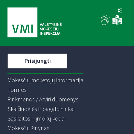
Prisijungti
Mokesčių mokėtojų informacija
Formos
Rinkmenos / Atviri duomenys
Skaičiuoklės ir pagalbininkai
Sąskaitos ir įmokų kodai
Mokesčių žinynas