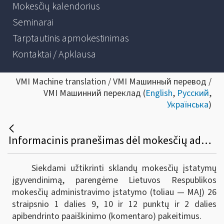
Mokesčių kalendorius
Seminarai
Tarptautinis apmokestinimas
Kontaktai / Apklausa
VMI Machine translation / VMI Машинный перевод /
VMI Машинний переклад (
English
,
Русский
,
Українська
)
Informacinis pranešimas dėl mokesčių administravimo įstatymo 26 straipsnio 1 dalies 9, 10 ir 12 punktų ir 2 dalies apibendrinto paaiškinimo (komentaro) pakeitimo
Siekdami užtikrinti sklandų mokesčių įstatymų
įgyvendinimą, parengėme Lietuvos Respublikos
mokesčių administravimo įstatymo (toliau — MAĮ) 26
straipsnio 1 dalies 9, 10 ir 12 punktų ir 2 dalies
apibendrinto paaiškinimo (komentaro) pakeitimus.