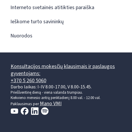
Interneto svetainės atitikties paraiška
Ieškome turto savininkų
Nuorodos
Konsultacijos mokesčių klausimais ir paslaugos
gyventojams:
+370 5 260 5060
Darbo laikas: I-IV 8.00-17.00, V 8.00-15.45.
Prieššventinę dieną - viena valanda trumpiau.
Kiekvieno mėnesio antrą penktadienį 8.00 val. - 12.00 val.
Mano VMI
Paklausimas per