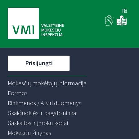
Prisijungti
Mokesčių mokėtojų informacija
Formos
Rinkmenos / Atviri duomenys
Skaičiuoklės ir pagalbininkai
Sąskaitos ir įmokų kodai
Mokesčių žinynas