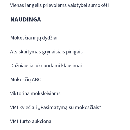
Vienas langelis prievolėms valstybei sumokėti
NAUDINGA
Mokesčiai ir jų dydžiai
Atsiskaitymas grynaisiais pinigais
Dažniausiai užduodami klausimai
Mokesčių ABC
Viktorina moksleiviams
VMI kviečia į „Pasimatymą su mokesčiais“
VMI turto aukcionai