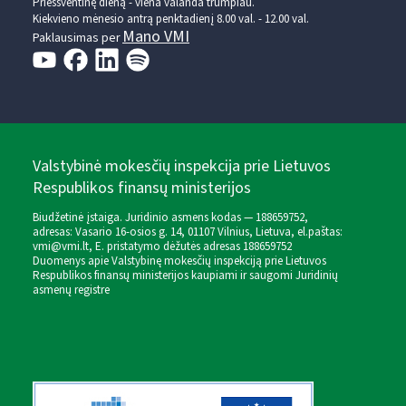
Prieššventinę dieną - viena valanda trumpiau.
Kiekvieno mėnesio antrą penktadienį 8.00 val. - 12.00 val.
Mano VMI
Paklausimas per
Valstybinė mokesčių inspekcija prie Lietuvos
Respublikos finansų ministerijos
Biudžetinė įstaiga. Juridinio asmens kodas — 188659752,
adresas: Vasario 16-osios g. 14, 01107 Vilnius, Lietuva, el.paštas:
vmi@vmi.lt
, E. pristatymo dėžutės adresas 188659752
Duomenys apie Valstybinę mokesčių inspekciją prie Lietuvos
Respublikos finansų ministerijos kaupiami ir saugomi Juridinių
asmenų registre