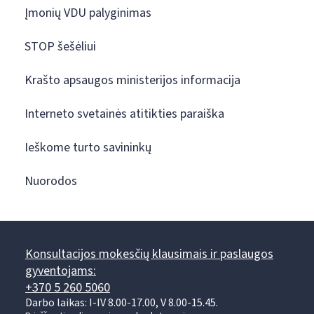
Įmonių VDU palyginimas
STOP šešėliui
Krašto apsaugos ministerijos informacija
Interneto svetainės atitikties paraiška
Ieškome turto savininkų
Nuorodos
Konsultacijos mokesčių klausimais ir paslaugos
gyventojams:
+370 5 260 5060
Darbo laikas: I-IV 8.00-17.00, V 8.00-15.45.