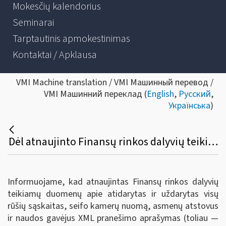
Mokesčių kalendorius
Seminarai
Tarptautinis apmokestinimas
Kontaktai / Apklausa
VMI Machine translation / VMI Машинный перевод /
VMI Машинний переклад (
English
,
Русский
,
Українська
)
Dėl atnaujinto Finansų rinkos dalyvių teikiamų duomenų apie atidarytas ir uždarytas visų rūšių sąskaitas, seifo kamerų nuomą, asmenų atstovus ir naudos gavėjus XML pranešimo aprašymo
Informuojame, kad atnaujintas Finansų rinkos dalyvių
teikiamų duomenų apie atidarytas ir uždarytas visų
rūšių sąskaitas, seifo kamerų nuomą, asmenų atstovus
ir naudos gavėjus XML pranešimo aprašymas (toliau —