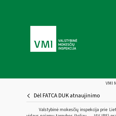
VMI 
Dėl FATCA DUK atnaujinimo
Valstybinė mokesčių inspekcija prie Lie
vidaus pajamų tarnybos (toliau — JAV IRS) pra