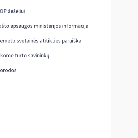
OP šešėliui
ašto apsaugos ministerijos informacija
terneto svetainės atitikties paraiška
škome turto savininkų
orodos