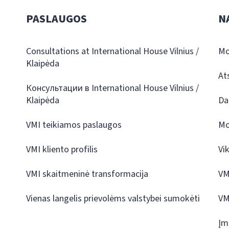
PASLAUGOS
N
Consultations at International House Vilnius /
Mo
Klaipėda
At
Консультации в International House Vilnius /
Klaipėda
Da
VMI teikiamos paslaugos
Mo
VMI kliento profilis
Vi
VMI skaitmeninė transformacija
VM
Vienas langelis prievolėms valstybei sumokėti
VM
Įm