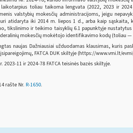
 laikotarpius toliau taikoma lengvata (2022, 2023 ir 202
enis valstybių mokesčių administracijoms, jeigu nepavykst
uri atidaryta iki 2014 m. liepos 1 d., arba kaip sąskaita,
 tikslinimo ir teikimo taisyklių 6.1 papunktyje nustatytus r
federalinių mokesčių mokėtojo identifikavimo kodų (toliau 
engtas naujas Dažniausiai užduodamas klausimas, kuris pas
ų įsipareigojimų, FATCA DUK skiltyje (https://www.vmi.lt/evmi
r. 2023-11 ir 2024-78 FATCA teisinės bazės skiltyje.
14 rašte Nr.
R-1650
.