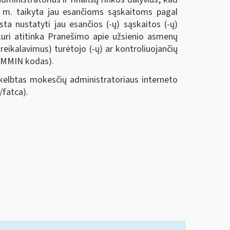
4 m. taikyta jau esančioms sąskaitoms pagal
a nustatyti jau esančios (-ų) sąskaitos (-ų)
 kuri atitinka Pranešimo apie užsienio asmenų
eikalavimus) turėtojo (-ų) ar kontroliuojančių
— MMIN kodas).
kelbtas mokesčių administratoriaus interneto
/fatca).