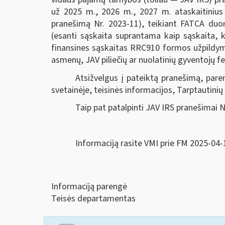
už 2025 m., 2026 m., 2027 m. ataskaitinius
pranešimą Nr. 2023-11), teikiant FATCA duom
(esanti sąskaita suprantama kaip sąskaita, k
finansines sąskaitas RRC910 formos užpildymo,
asmenų, JAV piliečių ar nuolatinių gyventojų 
Atsižvelgus į pateiktą pranešimą, par
svetainėje, teisinės informacijos, Tarptautini
Taip pat patalpinti JAV IRS pranešimai N
Informaciją rasite VMI prie FM 2025-04-
Informaciją parengė
Teisės departamentas