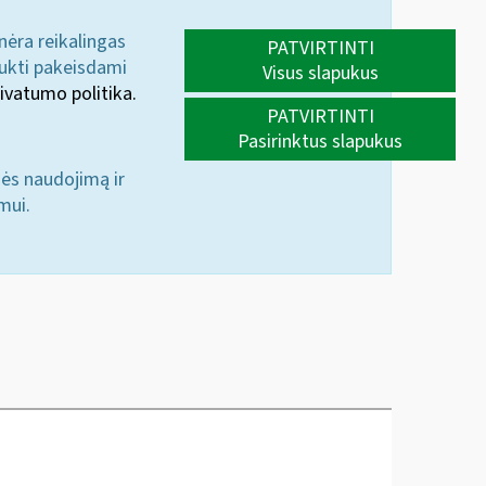
 nėra reikalingas
PATVIRTINTI
aukti pakeisdami
Visus slapukus
ivatumo politika.
PATVIRTINTI
Pasirinktus slapukus
nės naudojimą ir
mui.