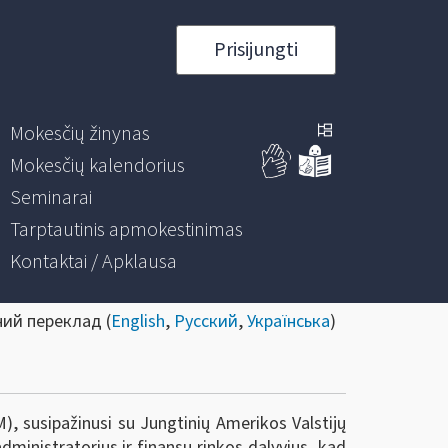
Prisijungti
Mokesčių žinynas
Mokesčių kalendorius
Seminarai
Tarptautinis apmokestinimas
Kontaktai / Apklausa
ний переклад (
English
,
Русский
,
Українська
)
), susipažinusi su Jungtinių Amerikos Valstijų
ministratorius ir finansų rinkos dalyvius, kad