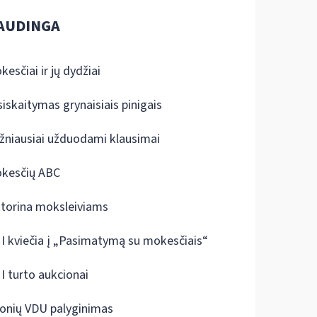
AUDINGA
kesčiai ir jų dydžiai
siskaitymas grynaisiais pinigais
žniausiai užduodami klausimai
kesčių ABC
ktorina moksleiviams
I kviečia į „Pasimatymą su mokesčiais“
I turto aukcionai
onių VDU palyginimas