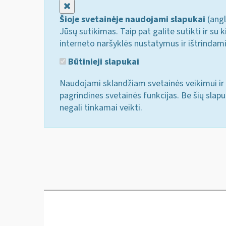
Uždaryti
Šioje svetainėje naudojami slapukai
(angl
Jūsų sutikimas. Taip pat galite sutikti ir s
interneto naršyklės nustatymus ir ištrindam
Būtinieji slapukai
Naudojami sklandžiam svetainės veikimui ir 
pagrindines svetainės funkcijas. Be šių slap
negali tinkamai veikti.