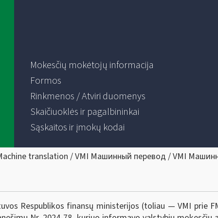
Mokesčių mokėtojų informacija
Formos
Rinkmenos / Atviri duomenys
Skaičiuoklės ir pagalbininkai
Sąskaitos ir įmokų kodai
Machine translation / VMI Машинный перевод / VMI Машин
tuvos Respublikos finansų ministerijos (toliau — VMI prie FM
nešimu Nr. 2024-78, kuriuo informavo valstybių mokesčių ad