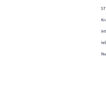
ST
Kr
In
Ie
Nu