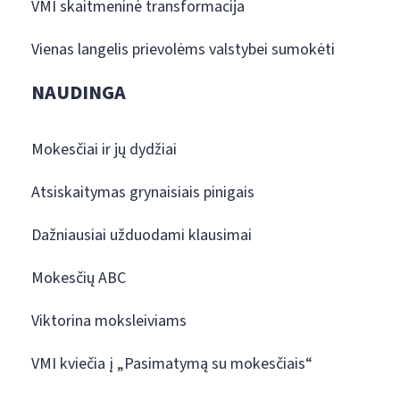
VMI skaitmeninė transformacija
Vienas langelis prievolėms valstybei sumokėti
NAUDINGA
Mokesčiai ir jų dydžiai
Atsiskaitymas grynaisiais pinigais
Dažniausiai užduodami klausimai
Mokesčių ABC
Viktorina moksleiviams
VMI kviečia į „Pasimatymą su mokesčiais“