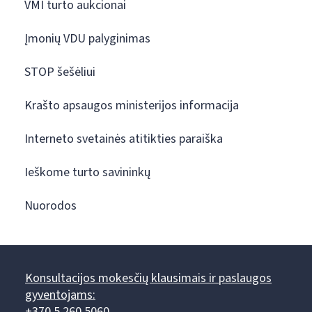
VMI turto aukcionai
Įmonių VDU palyginimas
STOP šešėliui
Krašto apsaugos ministerijos informacija
Interneto svetainės atitikties paraiška
Ieškome turto savininkų
Nuorodos
Konsultacijos mokesčių klausimais ir paslaugos
gyventojams:
+370 5 260 5060