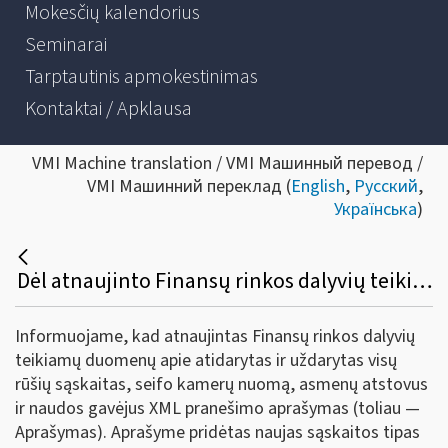
Mokesčių kalendorius
Seminarai
Tarptautinis apmokestinimas
Kontaktai / Apklausa
VMI Machine translation / VMI Машинный перевод /
VMI Машинний переклад (
English
,
Русский
,
Українська
)
Dėl atnaujinto Finansų rinkos dalyvių teikiamų duomenų apie atidarytas ir uždarytas visų rūšių sąskaitas, seifo kamerų nuomą, asmenų atstovus ir naudos gavėjus XML pranešimo aprašymo
Informuojame, kad atnaujintas Finansų rinkos dalyvių
teikiamų duomenų apie atidarytas ir uždarytas visų
rūšių sąskaitas, seifo kamerų nuomą, asmenų atstovus
ir naudos gavėjus XML pranešimo aprašymas (toliau —
Aprašymas). Aprašyme pridėtas naujas sąskaitos tipas