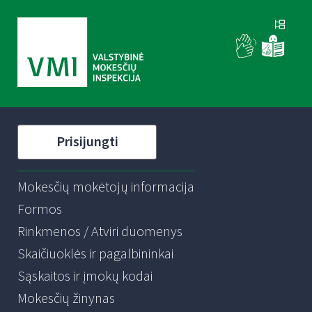
Prisijungti
Mokesčių mokėtojų informacija
Formos
Rinkmenos / Atviri duomenys
Skaičiuoklės ir pagalbininkai
Sąskaitos ir įmokų kodai
Mokesčių žinynas