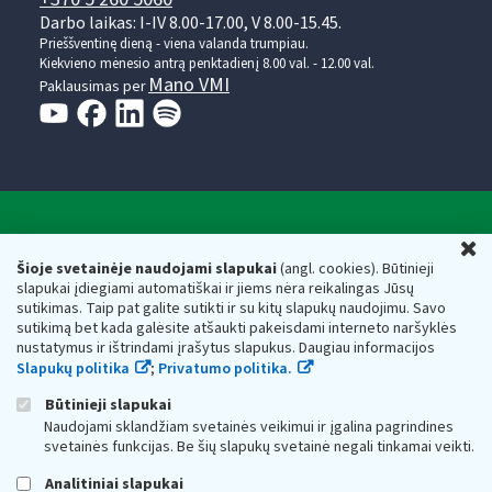
Darbo laikas: I-IV 8.00-17.00, V 8.00-15.45.
Prieššventinę dieną - viena valanda trumpiau.
Kiekvieno mėnesio antrą penktadienį 8.00 val. - 12.00 val.
Mano VMI
Paklausimas per
Valstybinė mokesčių inspekcija prie Lietuvos
U
Respublikos finansų ministerijos
Šioje svetainėje naudojami slapukai
(angl. cookies). Būtinieji
slapukai įdiegiami automatiškai ir jiems nėra reikalingas Jūsų
Biudžetinė įstaiga. Juridinio asmens kodas — 188659752,
sutikimas. Taip pat galite sutikti ir su kitų slapukų naudojimu. Savo
adresas: Vasario 16-osios g. 14, 01107 Vilnius, Lietuva, el.paštas:
sutikimą bet kada galėsite atšaukti pakeisdami interneto naršyklės
vmi@vmi.lt
, E. pristatymo dėžutės adresas 188659752
nustatymus ir ištrindami įrašytus slapukus. Daugiau informacijos
Duomenys apie Valstybinę mokesčių inspekciją prie Lietuvos
Slapukų politika
;
Privatumo politika.
Respublikos finansų ministerijos kaupiami ir saugomi Juridinių
asmenų registre
Būtinieji slapukai
Naudojami sklandžiam svetainės veikimui ir įgalina pagrindines
svetainės funkcijas. Be šių slapukų svetainė negali tinkamai veikti.
Analitiniai slapukai