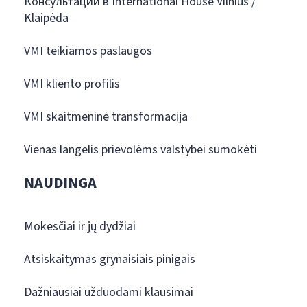
Консультации в International House Vilnius /
Klaipėda
VMI teikiamos paslaugos
VMI kliento profilis
VMI skaitmeninė transformacija
Vienas langelis prievolėms valstybei sumokėti
NAUDINGA
Mokesčiai ir jų dydžiai
Atsiskaitymas grynaisiais pinigais
Dažniausiai užduodami klausimai