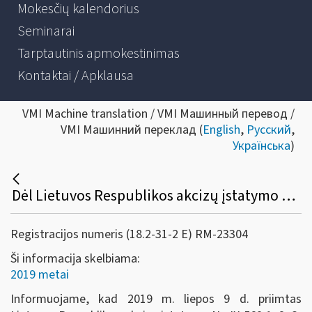
Mokesčių kalendorius
Seminarai
Tarptautinis apmokestinimas
Kontaktai / Apklausa
VMI Machine translation / VMI Машинный перевод /
VMI Машинний переклад (
English
,
Русский
,
Українська
)
Dėl Lietuvos Respublikos akcizų įstatymo pakeitimo 2019-07-30
Registracijos numeris (18.2-31-2 E) RM-23304
Ši informacija skelbiama:
2019 metai
Informuojame, kad 2019 m. liepos 9 d. priimtas