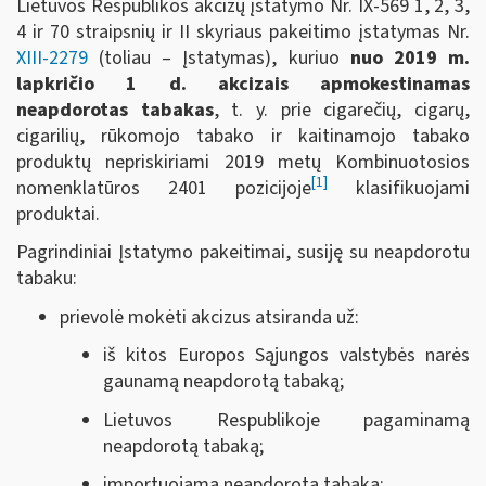
Lietuvos Respublikos akcizų įstatymo Nr. IX-569 1, 2, 3,
4 ir 70 straipsnių ir II skyriaus pakeitimo įstatymas Nr.
XIII-2279
(toliau ‒ Įstatymas), kuriuo
nuo 2019 m.
lapkričio 1 d. akcizais apmokestinamas
neapdorotas tabakas
, t. y. prie cigarečių, cigarų,
cigarilių, rūkomojo tabako ir kaitinamojo tabako
produktų nepriskiriami 2019 metų Kombinuotosios
[1]
nomenklatūros 2401 pozicijoje
klasifikuojami
produktai.
Pagrindiniai Įstatymo pakeitimai, susiję su neapdorotu
tabaku:
prievolė mokėti akcizus atsiranda už:
iš kitos Europos Sąjungos valstybės narės
gaunamą neapdorotą tabaką;
Lietuvos Respublikoje pagaminamą
neapdorotą tabaką;
importuojamą neapdorotą tabaką;