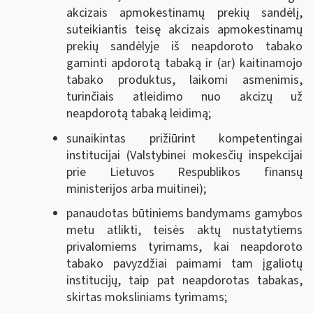
akcizais apmokestinamų prekių sandėlį,
suteikiantis teisę akcizais apmokestinamų
prekių sandėlyje iš neapdoroto tabako
gaminti apdorotą tabaką ir (ar) kaitinamojo
tabako produktus, laikomi asmenimis,
turinčiais atleidimo nuo akcizų už
neapdorotą tabaką leidimą;
sunaikintas prižiūrint kompetentingai
institucijai (Valstybinei mokesčių inspekcijai
prie Lietuvos Respublikos finansų
ministerijos arba muitinei);
panaudotas būtiniems bandymams gamybos
metu atlikti, teisės aktų nustatytiems
privalomiems tyrimams, kai neapdoroto
tabako pavyzdžiai paimami tam įgaliotų
institucijų, taip pat neapdorotas tabakas,
skirtas moksliniams tyrimams;