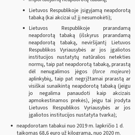
Lietuvos Respublikoje įsigyjamą neapdorotą
tabaką (kai akcizai už jį nesumokėti);
Lietuvos Respublikoje prarandamą
neapdorotą tabaką (išskyrus prarandamą
neapdorotą tabaką, neviršijantį Lietuvos
Respublikos Vyriausybės ar jos įgaliotos
institucijos nustatytų natūralios netekties
normų, taip pat neapdorotą tabaką, prarastą
dėl nenugalimos jėgos (
force majeure
)
aplinkybių, taip pat negrįžtamai prarastą ar
visiškai sunaikintą neapdorotą tabaką (jeigu
jo negalima panaudoti kaip akcizais
apmokestinamos prekės), jeigu tai įrodyta
Lietuvos Respublikos Vyriausybės ar jos
įgaliotos institucijos nustatyta tvarka);
neapdorotam tabakui nuo 2019 m. lapkričio 1 d.
taikomas 68,6 euro už kilogramą, nuo 2020 m.