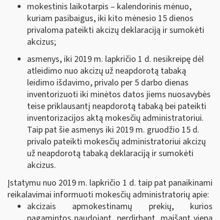
mokestinis laikotarpis ‒ kalendorinis mėnuo,
kuriam pasibaigus, iki kito mėnesio 15 dienos
privaloma pateikti akcizų deklaraciją ir sumokėti
akcizus;
asmenys, iki 2019 m. lapkričio 1 d. nesikreipę dėl
atleidimo nuo akcizų už neapdorotą tabaką
leidimo išdavimo, privalo per 5 darbo dienas
inventorizuoti iki minėtos datos jiems nuosavybės
teise priklausantį neapdorotą tabaką bei pateikti
inventorizacijos aktą mokesčių administratoriui.
Taip pat šie asmenys iki 2019 m. gruodžio 15 d.
privalo pateikti mokesčių administratoriui akcizų
už neapdorotą tabaką deklaraciją ir sumokėti
akcizus.
Įstatymu nuo 2019 m. lapkričio 1 d. taip pat panaikinami
reikalavimai informuoti mokesčių administratorių apie:
akcizais apmokestinamų prekių, kurios
pagamintos naudojant, perdirbant, maišant vieną