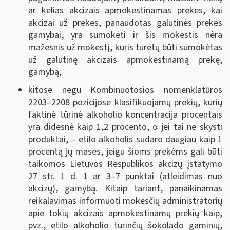
ar kelias akcizais apmokestinamas prekes, kai
akcizai už prekes, panaudotas galutinės prekės
gamybai, yra sumokėti ir šis mokestis nėra
mažesnis už mokestį, kuris turėtų būti sumokėtas
už galutinę akcizais apmokestinamą prekę,
gamybą;
kitose negu Kombinuotosios nomenklatūros
2203–2208 pozicijose klasifikuojamų prekių, kurių
faktinė tūrinė alkoholio koncentracija procentais
yra didesnė kaip 1,2 procento, o jei tai ne skysti
produktai, – etilo alkoholis sudaro daugiau kaip 1
procentą jų masės, jeigu šioms prekėms gali būti
taikomos Lietuvos Respublikos akcizų įstatymo
27 str. 1 d. 1 ar 3–7 punktai (atleidimas nuo
akcizų), gamybą. Kitaip tariant, panaikinamas
reikalavimas informuoti mokesčių administratorių
apie tokių akcizais apmokestinamų prekių kaip,
pvz., etilo alkoholio turinčių šokolado gaminių,