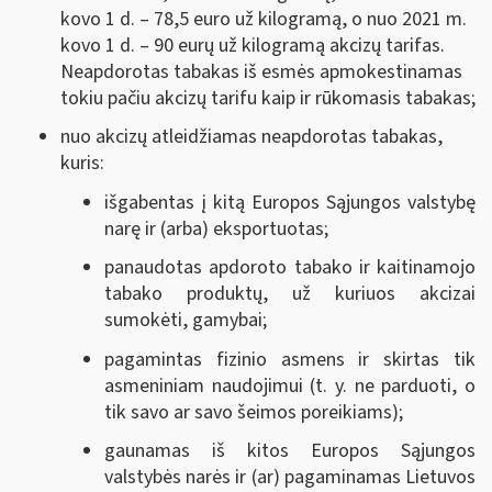
kovo 1 d. ‒ 78,5 euro už kilogramą, o nuo 2021 m.
kovo 1 d. ‒ 90 eurų už kilogramą akcizų tarifas.
Neapdorotas tabakas iš esmės apmokestinamas
tokiu pačiu akcizų tarifu kaip ir rūkomasis tabakas;
nuo akcizų atleidžiamas neapdorotas tabakas,
kuris:
išgabentas į kitą Europos Sąjungos valstybę
narę ir (arba) eksportuotas;
panaudotas apdoroto tabako ir kaitinamojo
tabako produktų, už kuriuos akcizai
sumokėti, gamybai;
pagamintas fizinio asmens ir skirtas tik
asmeniniam naudojimui (t. y. ne parduoti, o
tik savo ar savo šeimos poreikiams);
gaunamas iš kitos Europos Sąjungos
valstybės narės ir (ar) pagaminamas Lietuvos