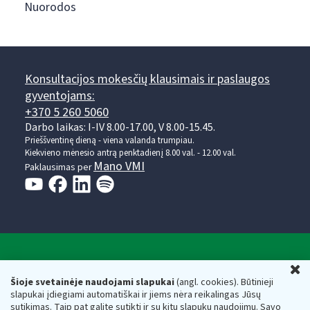
Nuorodos
Konsultacijos mokesčių klausimais ir paslaugos
gyventojams:
+370 5 260 5060
Darbo laikas: I-IV 8.00-17.00, V 8.00-15.45.
Prieššventinę dieną - viena valanda trumpiau.
Kiekvieno mėnesio antrą penktadienį 8.00 val. - 12.00 val.
Mano VMI
Paklausimas per
Valstybinė mokesčių inspekcija prie Lietuvos
U
Respublikos finansų ministerijos
Šioje svetainėje naudojami slapukai
(angl. cookies). Būtinieji
slapukai įdiegiami automatiškai ir jiems nėra reikalingas Jūsų
Biudžetinė įstaiga. Juridinio asmens kodas — 188659752,
sutikimas. Taip pat galite sutikti ir su kitų slapukų naudojimu. Savo