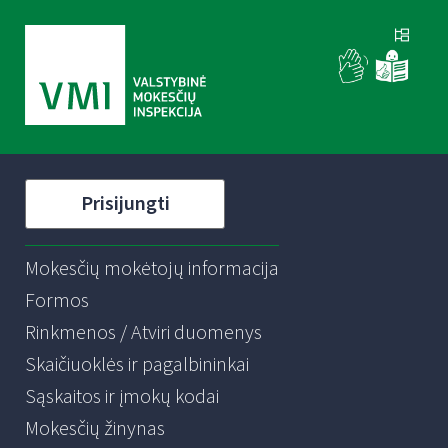
Prisijungti
Mokesčių mokėtojų informacija
Formos
Rinkmenos / Atviri duomenys
Skaičiuoklės ir pagalbininkai
Sąskaitos ir įmokų kodai
Mokesčių žinynas