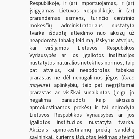
Respublikoje, ir (ar) importuojamas, ir (ar)
įsigyjamas Lietuvos Respublikoje, ir (ar)
prarandamas asmens, turinčio centrinio
mokesčių administratoriaus nustatyta
tvarka išduotą atleidimo nuo akcizų už
neapdorotą tabaką leidimą, išskyrus atvejus,
kai viršijamos Lietuvos Respublikos
Vyriausybės ar jos įgaliotos institucijos
nustatytos natūralios netekties normos, taip
pat atvejus, kai neapdorotas tabakas
prarastas ne dėl nenugalimos jėgos (
force
majeure
) aplinkybių, taip pat negrįžtamai
prarastas ar visiškai sunaikintas (jeigu jo
negalima panaudoti kaip akcizais
apmokestinamos prekės) ir tai neįrodyta
Lietuvos Respublikos Vyriausybės ar jos
įgaliotos institucijos nustatyta tvarka.
Akcizais apmokestinamų prekių sandėlių
savininkai, kuriems išduotas leidimas steigti