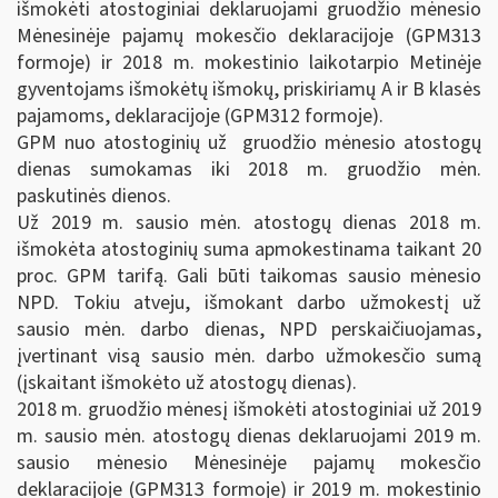
išmokėti atostoginiai deklaruojami gruodžio mėnesio
Mėnesinėje pajamų mokesčio deklaracijoje (GPM313
formoje) ir 2018 m. mokestinio laikotarpio Metinėje
gyventojams išmokėtų išmokų, priskiriamų A ir B klasės
pajamoms, deklaracijoje (GPM312 formoje).
GPM nuo atostoginių už gruodžio mėnesio atostogų
dienas sumokamas iki 2018 m. gruodžio mėn.
paskutinės dienos.
Už 2019 m. sausio mėn. atostogų dienas 2018 m.
išmokėta atostoginių suma apmokestinama taikant 20
proc. GPM tarifą. Gali būti taikomas sausio mėnesio
NPD. Tokiu atveju, išmokant darbo užmokestį už
sausio mėn. darbo dienas, NPD perskaičiuojamas,
įvertinant visą sausio mėn. darbo užmokesčio sumą
(įskaitant išmokėto už atostogų dienas).
2018 m. gruodžio mėnesį išmokėti atostoginiai už 2019
m. sausio mėn. atostogų dienas deklaruojami 2019 m.
sausio mėnesio Mėnesinėje pajamų mokesčio
deklaracijoje (GPM313 formoje) ir 2019 m. mokestinio