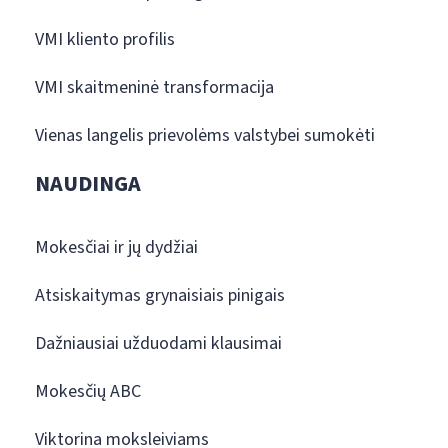
VMI kliento profilis
VMI skaitmeninė transformacija
Vienas langelis prievolėms valstybei sumokėti
NAUDINGA
Mokesčiai ir jų dydžiai
Atsiskaitymas grynaisiais pinigais
Dažniausiai užduodami klausimai
Mokesčių ABC
Viktorina moksleiviams