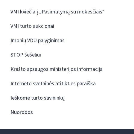
VMI kviečia į „Pasimatymą su mokesčiais“
VMI turto aukcionai
Įmonių VDU palyginimas
STOP šešėliui
Krašto apsaugos ministerijos informacija
Interneto svetainės atitikties paraiška
Ieškome turto savininkų
Nuorodos