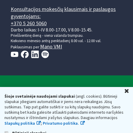
Konsultacijos mokesčių klausimais ir paslaugos
gyventojams:
+370 5 260 5060
Darbo laikas: I-IV 8.00-17.00, V 8.00-15.45.
Prieššventinę dieną - viena valanda trumpiau.
Kiekvieno mėnesio antrą penktadienį 8.00 val. - 12.00 val.
Mano VMI
Paklausimas per
Valstybinė mokesčių inspekcija prie Lietuvos
U
Respublikos finansų ministerijos
Šioje svetainėje naudojami slapukai
(angl. cookies). Būtinieji
slapukai įdiegiami automatiškai ir jiems nėra reikalingas Jūsų
Biudžetinė įstaiga. Juridinio asmens kodas — 188659752,
sutikimas. Taip pat galite sutikti ir su kitų slapukų naudojimu. Savo
adresas: Vasario 16-osios g. 14, 01107 Vilnius, Lietuva, el.paštas:
sutikimą bet kada galėsite atšaukti pakeisdami interneto naršyklės
vmi@vmi.lt
, E. pristatymo dėžutės adresas 188659752
nustatymus ir ištrindami įrašytus slapukus. Daugiau informacijos
Duomenys apie Valstybinę mokesčių inspekciją prie Lietuvos
Slapukų politika
;
Privatumo politika.
Respublikos finansų ministerijos kaupiami ir saugomi Juridinių
asmenų registre