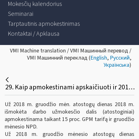
Mokesčių kalendorius
Seminarai
Tarptautinis apmokestinimas
Kontaktai / Apklausa
VMI Machine translation / VMI Машинный перевод /
VMI Машинний переклад (
English
,
Русский
,
Українська
)
29. Kaip apmokestinami apskaičiuoti ir 2018 m. išmokėti atostoginiai, pavyzdžiui, už 2018 m. gruodžio 20 d. - 2019 m. sausio 10 d. atostogas? Kurio mėnesio ir kurių metų deklaracijose (GPM312 ir GPM313 formose) jie deklaruojami? Iki kurios datos turi būti sumokamas GPM?
Už 2018 m. gruodžio mėn. atostogų dienas 2018 m.
išmokėta darbo užmokesčio dalis (atostoginiai)
apmokestinama taikant 15 proc. GPM tarifą ir gruodžio
mėnesio NPD.
Už 2018 m. gruodžio mėnesio atostogų dienas