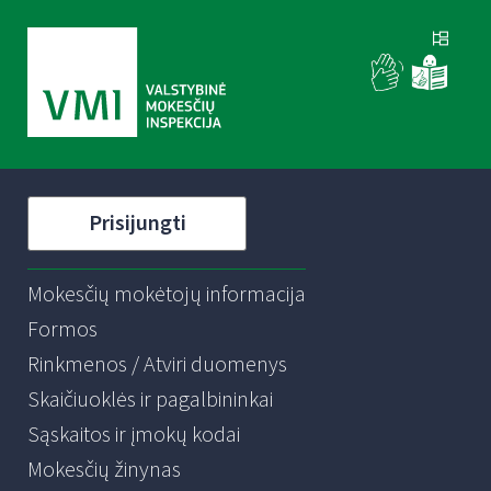
Prisijungti
Mokesčių mokėtojų informacija
Formos
Rinkmenos / Atviri duomenys
Skaičiuoklės ir pagalbininkai
Sąskaitos ir įmokų kodai
Mokesčių žinynas