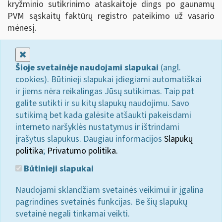
kryžminio sutikrinimo ataskaitoje dings po gaunamų
PVM sąskaitų faktūrų registro pateikimo už vasario
mėnesį.
Uždaryti
Šioje svetainėje naudojami slapukai
(angl.
cookies). Būtinieji slapukai įdiegiami automatiškai
ir jiems nėra reikalingas Jūsų sutikimas. Taip pat
galite sutikti ir su kitų slapukų naudojimu. Savo
sutikimą bet kada galėsite atšaukti pakeisdami
interneto naršyklės nustatymus ir ištrindami
įrašytus slapukus. Daugiau informacijos
Slapukų
politika
;
Privatumo politika.
Būtinieji slapukai
Naudojami sklandžiam svetainės veikimui ir įgalina
pagrindines svetainės funkcijas. Be šių slapukų
svetainė negali tinkamai veikti.