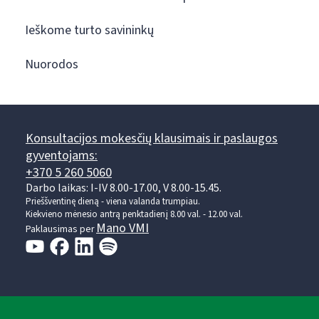
Ieškome turto savininkų
Nuorodos
Konsultacijos mokesčių klausimais ir paslaugos
gyventojams:
+370 5 260 5060
Darbo laikas: I-IV 8.00-17.00, V 8.00-15.45.
Prieššventinę dieną - viena valanda trumpiau.
Kiekvieno mėnesio antrą penktadienį 8.00 val. - 12.00 val.
Mano VMI
Paklausimas per