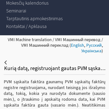
Mokesčių kalendorius
Seminarai
Tarptautinis apmokestinimas
Kontaktai / Apklausa
VMI Machine translation / VMI Машинный перевод /
VMI Машинний переклад (
English
,
Русский
,
Українська
)
Kurią datą, registruojant gautas PVM sąskaitas faktūras i.SAF reikia nurodyti - PVM sąskaitos faktūros išrašymo (pvz., sausio), ar PVM sąskaitos faktūros gavimo datą (pvz., vasario)?
PVM sąskaita faktūra gaunamų PVM sąskaitų faktūrų
registre registruojama, nurodant teisingą jos išrašymo
datą, tokią, kokia yra nurodyta dokumente (sausio
mėn.), o įtraukimo į apskaitą rodoma data, kai PVM
sąskaita faktūra gauta (vasario mėn.). Neatitikimas