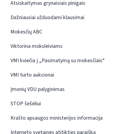
Atsiskaitymas grynaisiais pinigais
Dažniausiai užduodami klausimai
Mokesčių ABC
Viktorina moksleiviams
VMI kviečia į „Pasimatymą su mokesčiais“
VMI turto aukcionai
Įmonių VDU palyginimas
STOP šešėliui
Krašto apsaugos ministerijos informacija
Interneto svetainės atitikties paraiška