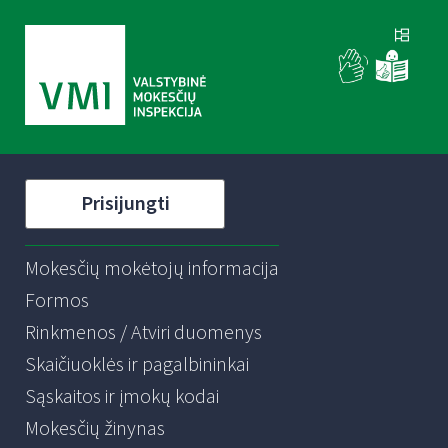
Prisijungti
Mokesčių mokėtojų informacija
Formos
Rinkmenos / Atviri duomenys
Skaičiuoklės ir pagalbininkai
Sąskaitos ir įmokų kodai
Mokesčių žinynas