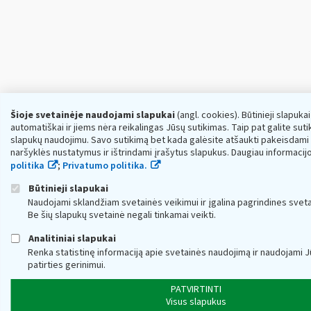
Šioje svetainėje naudojami slapukai
(angl. cookies). Būtinieji slapuka
automatiškai ir jiems nėra reikalingas Jūsų sutikimas. Taip pat galite sutikt
slapukų naudojimu. Savo sutikimą bet kada galėsite atšaukti pakeisdami
naršyklės nustatymus ir ištrindami įrašytus slapukus. Daugiau informacij
politika
;
Privatumo politika.
Būtinieji slapukai
Naudojami sklandžiam svetainės veikimui ir įgalina pagrindines sveta
Be šių slapukų svetainė negali tinkamai veikti.
Analitiniai slapukai
Renka statistinę informaciją apie svetainės naudojimą ir naudojami
patirties gerinimui.
PATVIRTINTI
Visus slapukus