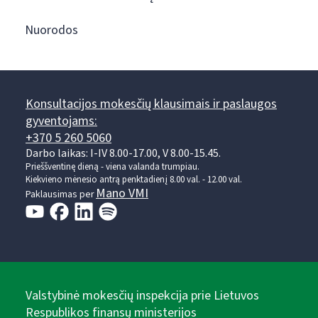
Nuorodos
Konsultacijos mokesčių klausimais ir paslaugos
gyventojams:
+370 5 260 5060
Darbo laikas: I-IV 8.00-17.00, V 8.00-15.45.
Prieššventinę dieną - viena valanda trumpiau.
Kiekvieno mėnesio antrą penktadienį 8.00 val. - 12.00 val.
Mano VMI
Paklausimas per
Valstybinė mokesčių inspekcija prie Lietuvos
Respublikos finansų ministerijos