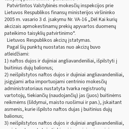
Patvirtintos Valstybinės mokesčių inspekcijos prie
Lietuvos Respublikos finansų ministerijos viršininko
2005 m. vasario 3 d. įsakymu Nr. VA-16 „Dėl Kai kurių
akcizais apmokestinamų prekių apyvartos duomenų
pateikimo taisyklių patvirtinimo“.
Lietuvos Respublikos akcizų įstatymas.
Pagal šių punktų nuostatas nuo akcizų buvo
atleidžiami:
1) naftos dujos ir dujiniai angliavandeniliai, išpilstyti į
buitinius dujų balionus;
2) neišpilstytos naftos dujos ir dujiniai angliavandeniliai,
įsigyjami arba importuojami centrinio mokesčių
administratoriaus nustatyta tvarka registruotų
vartotojų, tiekiančių (naudojančių) jas (juos) buitinėms
reikmėms (šildymui, maisto ruošimui ir pan.), įskaitant
asmenis, kurie išpilsto naftos dujas į buitinius dujų
balionus;
3) neišpilstytos naftos dujos ir dujiniai angliavandeniliai,