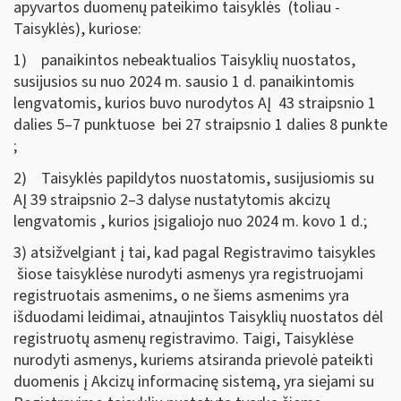
apyvartos duomenų pateikimo taisyklės (toliau -
Taisyklės), kuriose:
1) panaikintos nebeaktualios Taisyklių nuostatos,
susijusios su nuo 2024 m. sausio 1 d. panaikintomis
lengvatomis, kurios buvo nurodytos AĮ 43 straipsnio 1
dalies 5–7 punktuose bei 27 straipsnio 1 dalies 8 punkte
;
2) Taisyklės papildytos nuostatomis, susijusiomis su
AĮ 39 straipsnio 2–3 dalyse nustatytomis akcizų
lengvatomis , kurios įsigaliojo nuo 2024 m. kovo 1 d.;
3) atsižvelgiant į tai, kad pagal Registravimo taisykles
šiose taisyklėse nurodyti asmenys yra registruojami
registruotais asmenims, o ne šiems asmenims yra
išduodami leidimai, atnaujintos Taisyklių nuostatos dėl
registruotų asmenų registravimo. Taigi, Taisyklėse
nurodyti asmenys, kuriems atsiranda prievolė pateikti
duomenis į Akcizų informacinę sistemą, yra siejami su