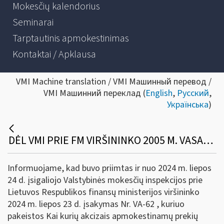
Mokesčių kalendorius
Seminarai
Tarptautinis apmokestinimas
Kontaktai / Apklausa
VMI Machine translation / VMI Машинный перевод /
VMI Машинний переклад (
English
,
Русский
,
Українська
)
DĖL VMI PRIE FM VIRŠININKO 2005 M. VASARIO 3 D. ĮSAKYMO NR. VA-16 PAKEITIMO
Informuojame, kad buvo priimtas ir nuo 2024 m. liepos
24 d. įsigaliojo Valstybinės mokesčių inspekcijos prie
Lietuvos Respublikos finansų ministerijos viršininko
2024 m. liepos 23 d. įsakymas Nr. VA-62 , kuriuo
pakeistos Kai kurių akcizais apmokestinamų prekių