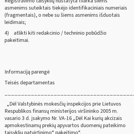
Registravimo taisyklių nustatyta tvarka šiems
asmenims suteiktais tiekėjo identifikaciniais numeriais
(fragmentais), o nebe su šiems asmenims išduotais
leidimais;
4) atlikti kiti redakcinio / techninio pobūdžio
pakeitimai.
Informaciją parengė
Teisės departamentas
_______________________________________
„Dėl Valstybinės mokesčių inspekcijos prie Lietuvos
Respublikos finansų ministerijos viršininko 2005 m.
vasario 3 d. įsakymo Nr. VA-16 „Dėl Kai kurių akcizais
apmokestinamų prekių apyvartos duomenų pateikimo
taisyklių patvirtinimo“ pakeitimo“.