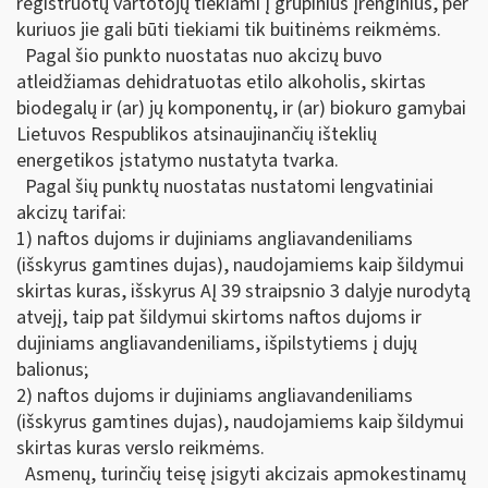
registruotų vartotojų tiekiami į grupinius įrenginius, per
kuriuos jie gali būti tiekiami tik buitinėms reikmėms.
Pagal šio punkto nuostatas nuo akcizų buvo
atleidžiamas dehidratuotas etilo alkoholis, skirtas
biodegalų ir (ar) jų komponentų, ir (ar) biokuro gamybai
Lietuvos Respublikos atsinaujinančių išteklių
energetikos įstatymo nustatyta tvarka.
Pagal šių punktų nuostatas nustatomi lengvatiniai
akcizų tarifai:
1) naftos dujoms ir dujiniams angliavandeniliams
(išskyrus gamtines dujas), naudojamiems kaip šildymui
skirtas kuras, išskyrus AĮ 39 straipsnio 3 dalyje nurodytą
atvejį, taip pat šildymui skirtoms naftos dujoms ir
dujiniams angliavandeniliams, išpilstytiems į dujų
balionus;
2) naftos dujoms ir dujiniams angliavandeniliams
(išskyrus gamtines dujas), naudojamiems kaip šildymui
skirtas kuras verslo reikmėms.
Asmenų, turinčių teisę įsigyti akcizais apmokestinamų