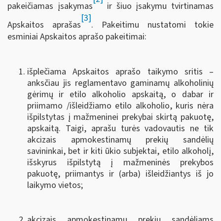
pakeičiamas įsakymas
ir šiuo įsakymu tvirtinamas
[3]
Apskaitos aprašas
. Pakeitimu nustatomi tokie
esminiai Apskaitos aprašo pakeitimai:
išplečiama Apskaitos aprašo taikymo sritis –
anksčiau jis reglamentavo gaminamų alkoholinių
gėrimų ir etilo alkoholio apskaitą, o dabar ir
priimamo /išleidžiamo etilo alkoholio, kuris nėra
išpilstytas į mažmeninei prekybai skirtą pakuotę,
apskaitą. Taigi, aprašu turės vadovautis ne tik
akcizais apmokestinamų prekių sandėlių
savininkai, bet ir kiti ūkio subjektai, etilo alkoholį,
išskyrus išpilstytą į mažmeninės prekybos
pakuotę, priimantys ir (arba) išleidžiantys iš jo
laikymo vietos;
akcizais apmokestinamų prekių sandėliams