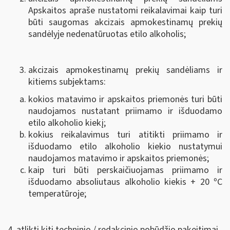
Apskaitos apraše nustatomi reikalavimai kaip turi
būti saugomas akcizais apmokestinamų prekių
sandėlyje nedenatūruotas etilo alkoholis;
akcizais apmokestinamų prekių sandėliams ir
kitiems subjektams:
kokios matavimo ir apskaitos priemonės turi būti
naudojamos nustatant priimamo ir išduodamo
etilo alkoholio kiekį;
kokius reikalavimus turi atitikti priimamo ir
išduodamo etilo alkoholio kiekio nustatymui
naudojamos matavimo ir apskaitos priemonės;
kaip turi būti perskaičiuojamas priimamo ir
išduodamo absoliutaus alkoholio kiekis + 20 ºC
temperatūroje;
4. atlikti kiti techninio / redakcinio pobūdžio pakeitimai.