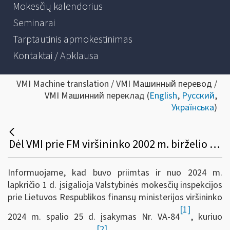
Mokesčių kalendorius
Seminarai
Tarptautinis apmokestinimas
Kontaktai / Apklausa
VMI Machine translation / VMI Машинный перевод /
VMI Машинний переклад (
English
,
Русский
,
Українська
)
Dėl VMI prie FM viršininko 2002 m. birželio 14 d. įsakymo Nr. 156 pakeitimo
Informuojame, kad buvo priimtas ir nuo 2024 m.
lapkričio 1 d. įsigalioja Valstybinės mokesčių inspekcijos
prie Lietuvos Respublikos finansų ministerijos viršininko
[1]
2024 m. spalio 25 d. įsakymas Nr. VA-84
, kuriuo
[2]