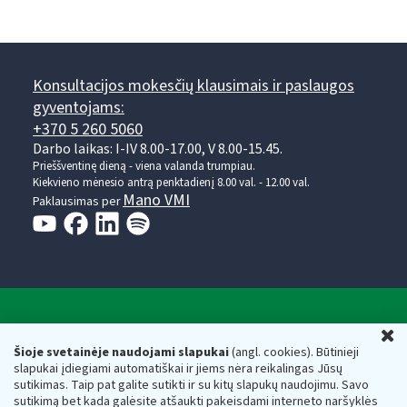
Konsultacijos mokesčių klausimais ir paslaugos
gyventojams:
+370 5 260 5060
Darbo laikas: I-IV 8.00-17.00, V 8.00-15.45.
Prieššventinę dieną - viena valanda trumpiau.
Kiekvieno mėnesio antrą penktadienį 8.00 val. - 12.00 val.
Mano VMI
Paklausimas per
Valstybinė mokesčių inspekcija prie Lietuvos
U
Respublikos finansų ministerijos
Šioje svetainėje naudojami slapukai
(angl. cookies). Būtinieji
slapukai įdiegiami automatiškai ir jiems nėra reikalingas Jūsų
Biudžetinė įstaiga. Juridinio asmens kodas — 188659752,
sutikimas. Taip pat galite sutikti ir su kitų slapukų naudojimu. Savo
adresas: Vasario 16-osios g. 14, 01107 Vilnius, Lietuva, el.paštas:
sutikimą bet kada galėsite atšaukti pakeisdami interneto naršyklės