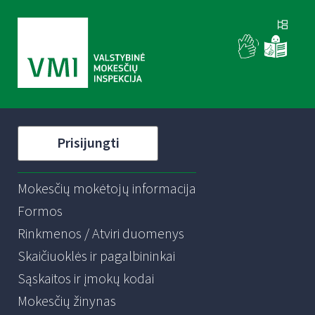
Prisijungti
Mokesčių mokėtojų informacija
Formos
Rinkmenos / Atviri duomenys
Skaičiuoklės ir pagalbininkai
Sąskaitos ir įmokų kodai
Mokesčių žinynas