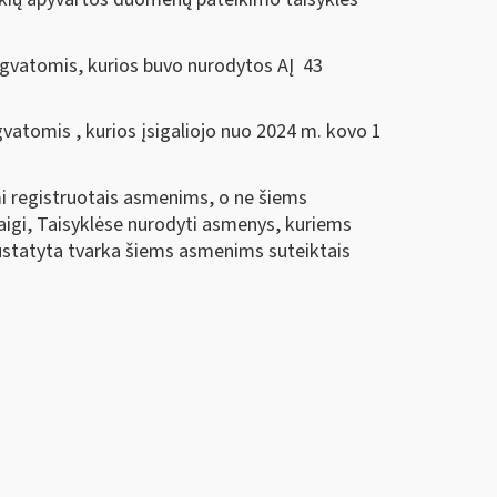
engvatomis, kurios buvo nurodytos AĮ 43
vatomis , kurios įsigaliojo nuo 2024 m. kovo 1
mi registruotais asmenims, o ne šiems
aigi, Taisyklėse nurodyti asmenys, kuriems
nustatyta tvarka šiems asmenims suteiktais