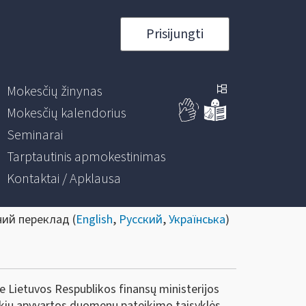
Prisijungti
Mokesčių žinynas
Mokesčių kalendorius
Seminarai
Tarptautinis apmokestinimas
Kontaktai / Apklausa
ний переклад (
English
,
Русский
,
Українська
)
ie Lietuvos Respublikos finansų ministerijos
rekių apyvartos duomenų pateikimo taisyklės