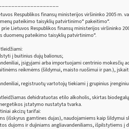
___________________
tuvos Respublikos finansų ministerijos viršininko 2005 m. va
enų pateikimo taisyklių patvirtinimo“ pakeitimo“.
prie Lietuvos Respublikos finansų ministerijos viršininko 20
s duomenų pateikimo taisyklių patvirtinimo“.
tleidžiami:
lstyti į buitinius dujų balionus;
avandeniliai, įsigyjami arba importuojami centrinio mokesčių 
buitinėms reikmėms (šildymui, maisto ruošimui ir pan.), įskait
andeniliai, registruotų vartotojų tiekiami į grupinius įrenginius
eidžiamas dehidratuotas etilo alkoholis, skirtas biodegalų 
energetikos įstatymo nustatyta tvarka.
iai akcizų tarifai:
ms (išskyrus gamtines dujas), naudojamiems kaip šildymui ski
tos dujoms ir dujiniams angliavandeniliams, išpilstytiems į d