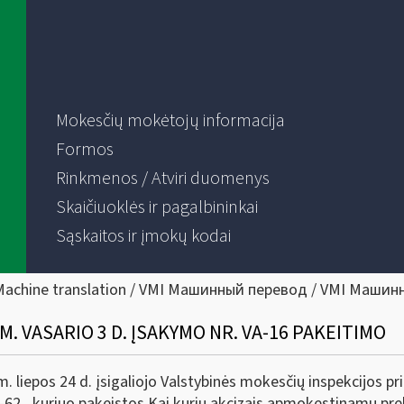
Mokesčių mokėtojų informacija
Formos
Rinkmenos / Atviri duomenys
Skaičiuoklės ir pagalbininkai
Sąskaitos ir įmokų kodai
Machine translation / VMI Машинный перевод / VMI Машин
M. VASARIO 3 D. ĮSAKYMO NR. VA-16 PAKEITIMO
 liepos 24 d. įsigaliojo Valstybinės mokesčių inspekcijos pr
VA-62 , kuriuo pakeistos Kai kurių akcizais apmokestinamų p