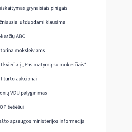
siskaitymas grynaisiais pinigais
žniausiai užduodami klausimai
kesčių ABC
ktorina moksleiviams
I kviečia į „Pasimatymą su mokesčiais“
I turto aukcionai
onių VDU palyginimas
OP šešėliui
ašto apsaugos ministerijos informacija