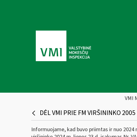
VMI 
DĖL VMI PRIE FM VIRŠININKO 2005 
Informuojame, kad buvo priimtas ir nuo 2024 m.
viršininko 2024 m. liepos 23 d. įsakymas Nr. 