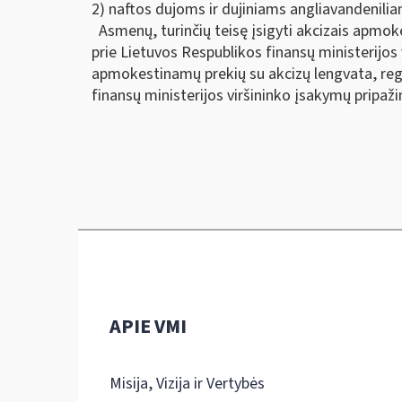
2) naftos dujoms ir dujiniams angliavandenili
Asmenų, turinčių teisę įsigyti akcizais apmoke
prie Lietuvos Respublikos finansų ministerijos 
apmokestinamų prekių su akcizų lengvata, regis
finansų ministerijos viršininko įsakymų pripaži
APIE VMI
Misija, Vizija ir Vertybės