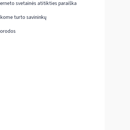
terneto svetainės atitikties paraiška
škome turto savininkų
orodos