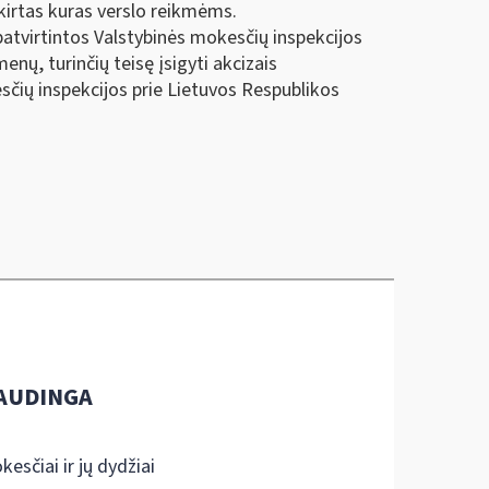
kirtas kuras verslo reikmėms.
patvirtintos Valstybinės mokesčių inspekcijos
nų, turinčių teisę įsigyti akcizais
sčių inspekcijos prie Lietuvos Respublikos
AUDINGA
kesčiai ir jų dydžiai