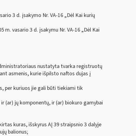
sario 3 d. įsakymo Nr. VA-16 „Dėl Kai kurių
05 m. vasario 3 d. įsakymu Nr. VA-16 „Dėl Kai
administratoriaus nustatyta tvarka registruotų
ant asmenis, kurie išpilsto naftos dujas į
, per kuriuos jie gali būti tiekiami tik
ir (ar) jų komponentų, ir (ar) biokuro gamybai
rtas kuras, išskyrus AĮ 39 straipsnio 3 dalyje
ujų balionus;