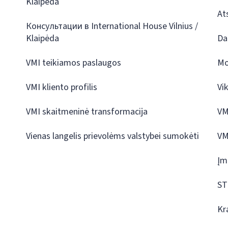
Klaipėda
At
Консультации в International House Vilnius /
Klaipėda
Da
VMI teikiamos paslaugos
Mo
VMI kliento profilis
Vi
VMI skaitmeninė transformacija
VM
Vienas langelis prievolėms valstybei sumokėti
VM
Įm
ST
Kr