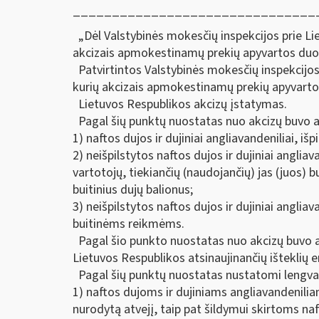
_______________________________
„Dėl Valstybinės mokesčių inspekcijos prie Lie
akcizais apmokestinamų prekių apyvartos duom
Patvirtintos Valstybinės mokesčių inspekcijos 
kurių akcizais apmokestinamų prekių apyvarto
Lietuvos Respublikos akcizų įstatymas.
Pagal šių punktų nuostatas nuo akcizų buvo a
1) naftos dujos ir dujiniai angliavandeniliai, išpi
2) neišpilstytos naftos dujos ir dujiniai angli
vartotojų, tiekiančių (naudojančių) jas (juos) 
buitinius dujų balionus;
3) neišpilstytos naftos dujos ir dujiniai angliav
buitinėms reikmėms.
Pagal šio punkto nuostatas nuo akcizų buvo atl
Lietuvos Respublikos atsinaujinančių išteklių 
Pagal šių punktų nuostatas nustatomi lengvatin
1) naftos dujoms ir dujiniams angliavandenilia
nurodytą atvejį, taip pat šildymui skirtoms naf