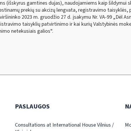
ams (išskyrus gamtines dujas), naudojamiems kaip šildymui s
stinamų prekių su akcizų lengvata, registravimo taisyklės, 
viršininko 2023 m. gruodžio 27 d. įsakymu Nr. VA-99 „Dėl Asme
travimo taisyklių patvirtinimo ir kai kurių Valstybinės moke
nimo netekusiais galios“.
PASLAUGOS
N
Consultations at International House Vilnius /
Mo