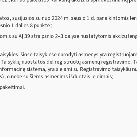
tos, susijusios su nuo 2024 m. sausio 1 d. panaikintomis l
snio 1 dalies 8 punkte ;
omis su AĮ 39 straipsnio 2–3 dalyse nustatytomis akcizų leng
 taisykles šiose taisyklėse nurodyti asmenys yra registruoja
Taisyklių nuostatos dėl registruotų asmenų registravimo. T
 informacinę sistemą, yra siejami su Registravimo taisyklių 
is), o nebe su šiems asmenims išduotais leidimais;
 pakeitimai.