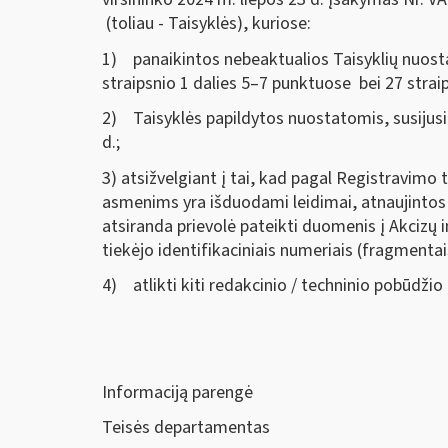
(toliau - Taisyklės), kuriose:
1) panaikintos nebeaktualios Taisyklių nuosta
straipsnio 1 dalies 5–7 punktuose bei 27 straip
2) Taisyklės papildytos nuostatomis, susijusi
d.;
3) atsižvelgiant į tai, kad pagal Registravimo
asmenims yra išduodami leidimai, atnaujintos 
atsiranda prievolė pateikti duomenis į Akcizų
tiekėjo identifikaciniais numeriais (fragmenta
4) atlikti kiti redakcinio / techninio pobūdžio
Informaciją parengė
Teisės departamentas