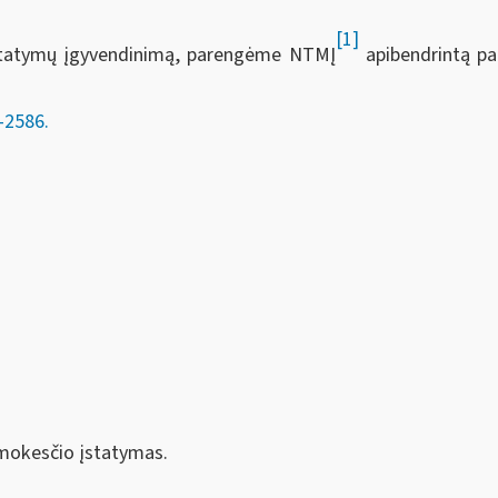
[1]
įstatymų įgyvendinimą, parengėme NTMĮ
apibendrintą pa
2586.
 mokesčio įstatymas.