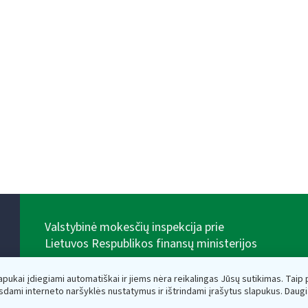
Valstybinė mokesčių inspekcija prie
Lietuvos Respublikos finansų ministerijos
Biudžetinė įstaiga. Juridinio asmens kodas — 188659752,
adresas: Vasario 16-osios g. 14, 01107 Vilnius, Lietuva,
lapukai įdiegiami automatiškai ir jiems nėra reikalingas Jūsų sutikimas. Taip pa
el.paštas:
vmi@vmi.lt
, E. pristatymo dėžutės adresas
sdami interneto naršyklės nustatymus ir ištrindami įrašytus slapukus. Daug
188659752