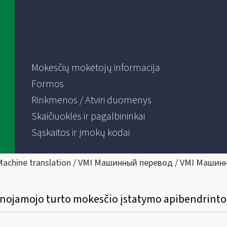
Mokesčių mokėtojų informacija
Formos
Rinkmenos / Atviri duomenys
Skaičiuoklės ir pagalbininkai
Sąskaitos ir įmokų kodai
Machine translation / VMI Машинный перевод / VMI Машин