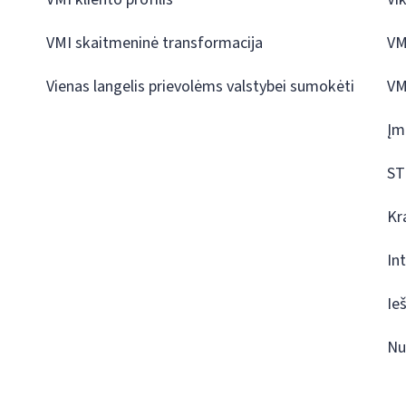
VMI skaitmeninė transformacija
VM
Vienas langelis prievolėms valstybei sumokėti
VM
Įm
ST
Kr
In
Ie
Nu