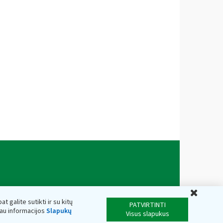
Uždar
t galite sutikti ir su kitų
PATVIRTINTI
iau informacijos
Slapukų
Visus slapukus