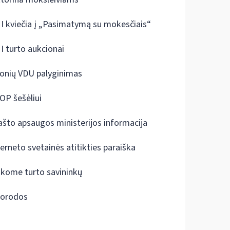
I kviečia į „Pasimatymą su mokesčiais“
I turto aukcionai
onių VDU palyginimas
OP šešėliui
ašto apsaugos ministerijos informacija
terneto svetainės atitikties paraiška
škome turto savininkų
orodos