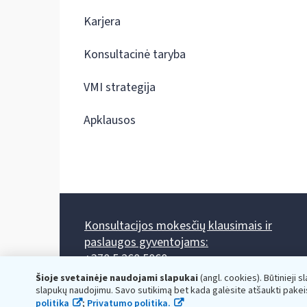
Karjera
Konsultacinė taryba
VMI strategija
Apklausos
Konsultacijos mokesčių klausimais ir
paslaugos gyventojams:
+370 5 260 5060
Darbo laikas: I-IV 8.00-17.00, V 8.00-15.45.
Šioje svetainėje naudojami slapukai
(angl. cookies). Būtinieji s
Prieššventinę dieną - viena valanda trumpiau.
slapukų naudojimu. Savo sutikimą bet kada galėsite atšaukti pakei
Kiekvieno mėnesio antrą penktadienį 8.00 val. - 12.00 val.
politika
;
Privatumo politika.