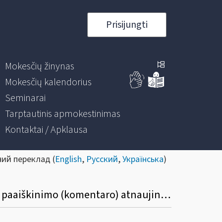
Prisijungti
Mokesčių žinynas
Mokesčių kalendorius
Seminarai
Tarptautinis apmokestinimas
Kontaktai / Apklausa
ний переклад (
English
,
Русский
,
Українська
)
Informacinis pranešimas dėl LR nekilnojamojo turto mokesčio įstatymo apibendrinto paaiškinimo (komentaro) atnaujinimo