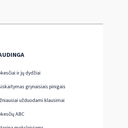
AUDINGA
kesčiai ir jų dydžiai
siskaitymas grynaisiais pinigais
žniausiai užduodami klausimai
kesčių ABC
ktorina moksleiviams