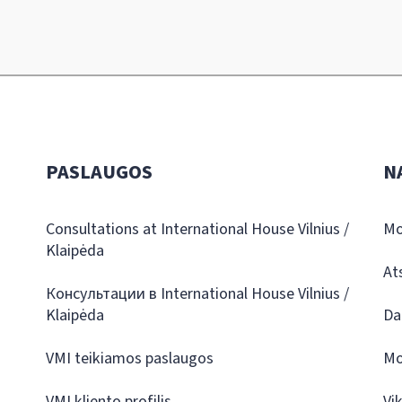
PASLAUGOS
N
Consultations at International House Vilnius /
Mo
Klaipėda
At
Консультации в International House Vilnius /
Klaipėda
Da
VMI teikiamos paslaugos
Mo
VMI kliento profilis
Vi