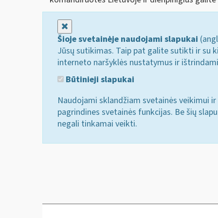
Uždaryti
Šioje svetainėje naudojami slapukai
(angl
Jūsų sutikimas. Taip pat galite sutikti ir s
interneto naršyklės nustatymus ir ištrindam
Būtinieji slapukai
Naudojami sklandžiam svetainės veikimui ir 
pagrindines svetainės funkcijas. Be šių slap
negali tinkamai veikti.