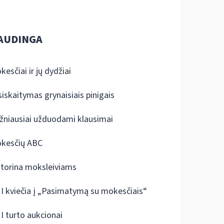
AUDINGA
kesčiai ir jų dydžiai
siskaitymas grynaisiais pinigais
žniausiai užduodami klausimai
kesčių ABC
ktorina moksleiviams
I kviečia į „Pasimatymą su mokesčiais“
I turto aukcionai