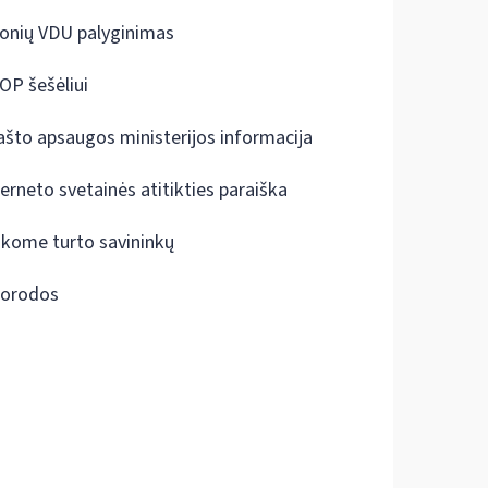
onių VDU palyginimas
OP šešėliui
ašto apsaugos ministerijos informacija
terneto svetainės atitikties paraiška
škome turto savininkų
orodos