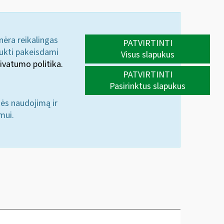
 nėra reikalingas
PATVIRTINTI
aukti pakeisdami
Visus slapukus
ivatumo politika.
PATVIRTINTI
Pasirinktus slapukus
nės naudojimą ir
mui.