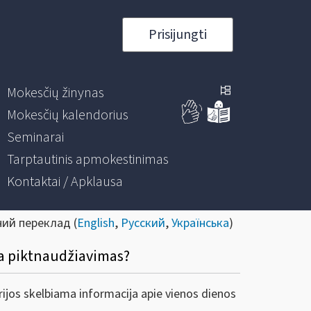
Prisijungti
Mokesčių žinynas
Mokesčių kalendorius
Seminarai
Tarptautinis apmokestinimas
Kontaktai / Apklausa
ний переклад (
English
,
Русский
,
Українська
)
eda piktnaudžiavimas?
rijos skelbiama informacija apie vienos dienos