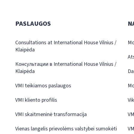
PASLAUGOS
N
Consultations at International House Vilnius /
Mo
Klaipėda
At
Консультации в International House Vilnius /
Klaipėda
Da
VMI teikiamos paslaugos
Mo
VMI kliento profilis
Vi
VMI skaitmeninė transformacija
VM
Vienas langelis prievolėms valstybei sumokėti
VM