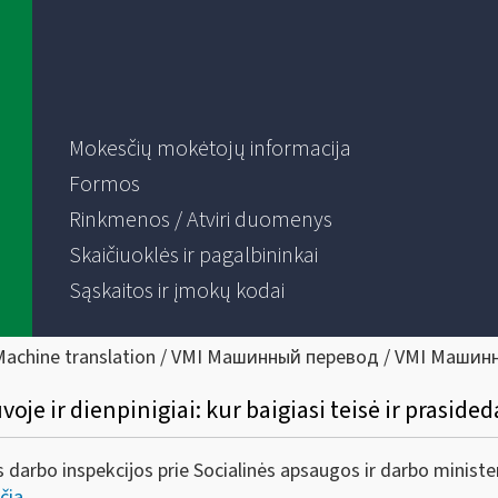
Mokesčių mokėtojų informacija
Formos
Rinkmenos / Atviri duomenys
Skaičiuoklės ir pagalbininkai
Sąskaitos ir įmokų kodai
Machine translation / VMI Машинный перевод / VMI Машин
je ir dienpinigiai: kur baigiasi teisė ir prasid
s darbo inspekcijos prie Socialinės apsaugos ir darbo ministe
čia
.