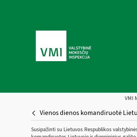
VMI 
Vienos dienos komandiruotė Lietuvo
Susipažinti su Lietuvos Respublikos valstybinė
komandiruotes Lietuvoje ir dienpinigius galite