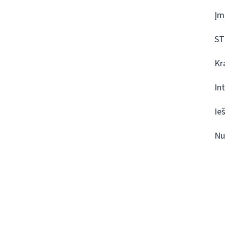
Įm
ST
Kr
In
Ie
Nu