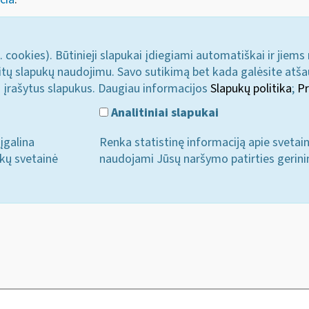
. cookies). Būtinieji slapukai įdiegiami automatiškai ir jiems
u kitų slapukų naudojimu. Savo sutikimą bet kada galėsite atš
i įrašytus slapukus. Daugiau informacijos
Slapukų politika
;
Pr
Analitiniai slapukai
įgalina
Renka statistinę informaciją apie svetai
ukų svetainė
naudojami Jūsų naršymo patirties gerini