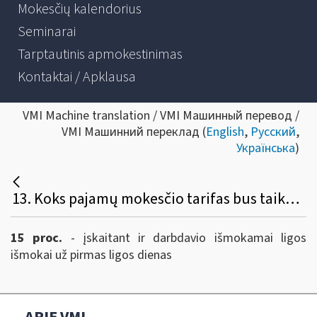
Mokesčių kalendorius
Seminarai
Tarptautinis apmokestinimas
Kontaktai / Apklausa
VMI Machine translation / VMI Машинный перевод /
VMI Машинний переклад (
English
,
Русский
,
Українська
)
13. Koks pajamų mokesčio tarifas bus taikomas ligos, motinystės, tėvystės, vaiko priežiūros ir ilgalaikio darbo išmokoms?
15 proc.
- įskaitant ir darbdavio išmokamai ligos
išmokai už pirmas ligos dienas