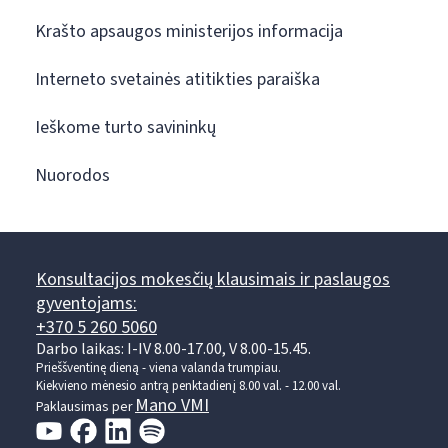
Krašto apsaugos ministerijos informacija
Interneto svetainės atitikties paraiška
Ieškome turto savininkų
Nuorodos
Konsultacijos mokesčių klausimais ir paslaugos
gyventojams:
+370 5 260 5060
Darbo laikas: I-IV 8.00-17.00, V 8.00-15.45.
Prieššventinę dieną - viena valanda trumpiau.
Kiekvieno mėnesio antrą penktadienį 8.00 val. - 12.00 val.
Mano VMI
Paklausimas per