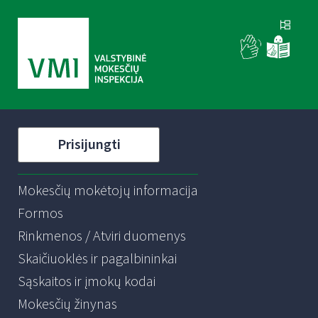
Prisijungti
Mokesčių mokėtojų informacija
Formos
Rinkmenos / Atviri duomenys
Skaičiuoklės ir pagalbininkai
Sąskaitos ir įmokų kodai
Mokesčių žinynas