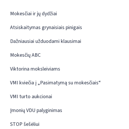
Mokesčiai ir jų dydžiai
Atsiskaitymas grynaisiais pinigais
Dažniausiai užduodami klausimai
Mokesčių ABC
Viktorina moksleiviams
VMI kviečia į „Pasimatymą su mokesčiais“
VMI turto aukcionai
Įmonių VDU palyginimas
STOP šešėliui