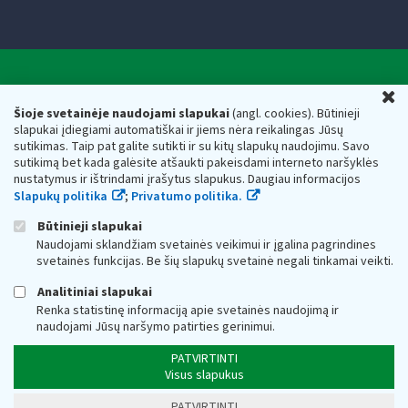
Valstybinė mokesčių inspekcija prie Lietuvos
U
Respublikos finansų ministerijos
Šioje svetainėje naudojami slapukai
(angl. cookies). Būtinieji
slapukai įdiegiami automatiškai ir jiems nėra reikalingas Jūsų
Biudžetinė įstaiga. Juridinio asmens kodas — 188659752,
sutikimas. Taip pat galite sutikti ir su kitų slapukų naudojimu. Savo
adresas: Vasario 16-osios g. 14, 01107 Vilnius, Lietuva, el.paštas:
sutikimą bet kada galėsite atšaukti pakeisdami interneto naršyklės
vmi@vmi.lt
, E. pristatymo dėžutės adresas 188659752
nustatymus ir ištrindami įrašytus slapukus. Daugiau informacijos
Duomenys apie Valstybinę mokesčių inspekciją prie Lietuvos
Slapukų politika
;
Privatumo politika.
Respublikos finansų ministerijos kaupiami ir saugomi Juridinių
asmenų registre
Būtinieji slapukai
Naudojami sklandžiam svetainės veikimui ir įgalina pagrindines
svetainės funkcijas. Be šių slapukų svetainė negali tinkamai veikti.
Analitiniai slapukai
Renka statistinę informaciją apie svetainės naudojimą ir
naudojami Jūsų naršymo patirties gerinimui.
PATVIRTINTI
Visus slapukus
PATVIRTINTI