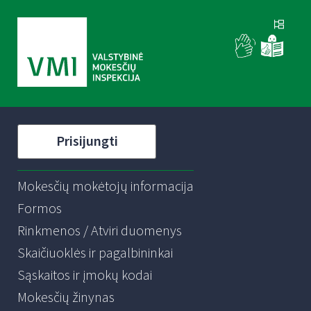
Prisijungti
Mokesčių mokėtojų informacija
Formos
Rinkmenos / Atviri duomenys
Skaičiuoklės ir pagalbininkai
Sąskaitos ir įmokų kodai
Mokesčių žinynas