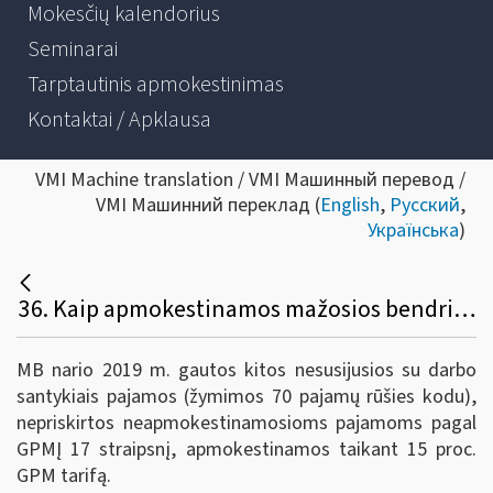
Mokesčių kalendorius
Seminarai
Tarptautinis apmokestinimas
Kontaktai / Apklausa
VMI Machine translation / VMI Машинный перевод /
VMI Машинний переклад (
English
,
Русский
,
Українська
)
36. Kaip apmokestinamos mažosios bendrijos (MB) nario pajamos, deklaruojamos kaip nesusijusios su darbo santykiais?
MB nario 2019 m. gautos kitos nesusijusios su darbo
santykiais pajamos (žymimos 70 pajamų rūšies kodu),
nepriskirtos neapmokestinamosioms pajamoms pagal
GPMĮ 17 straipsnį, apmokestinamos taikant 15 proc.
GPM tarifą.