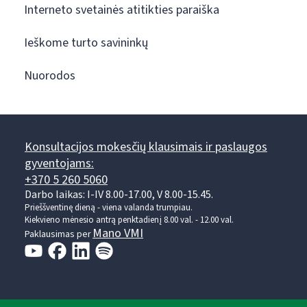
Interneto svetainės atitikties paraiška
Ieškome turto savininkų
Nuorodos
Konsultacijos mokesčių klausimais ir paslaugos
gyventojams:
+370 5 260 5060
Darbo laikas: I-IV 8.00-17.00, V 8.00-15.45.
Prieššventinę dieną - viena valanda trumpiau.
Kiekvieno mėnesio antrą penktadienį 8.00 val. - 12.00 val.
Mano VMI
Paklausimas per