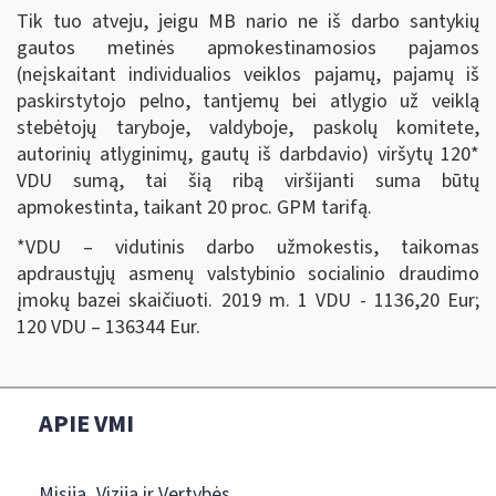
Tik tuo atveju, jeigu MB nario ne iš darbo santykių
gautos metinės apmokestinamosios pajamos
(neįskaitant individualios veiklos pajamų, pajamų iš
paskirstytojo pelno, tantjemų bei atlygio už veiklą
stebėtojų taryboje, valdyboje, paskolų komitete,
autorinių atlyginimų, gautų iš darbdavio) viršytų 120*
VDU sumą, tai šią ribą viršijanti suma būtų
apmokestinta, taikant 20 proc. GPM tarifą.
*VDU – vidutinis darbo užmokestis, taikomas
apdraustųjų asmenų valstybinio socialinio draudimo
įmokų bazei skaičiuoti. 2019 m. 1 VDU - 1136,20 Eur;
120 VDU – 136344 Eur.
APIE VMI
Misija, Vizija ir Vertybės