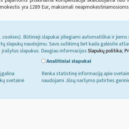
 pajamoms priskiriama kompensacija skaičiuojama nuo ind
užmokestis yra 1289 Eur, maksimali neapmokestinamosiom
. cookies). Būtinieji slapukai įdiegiami automatiškai ir jiems
u kitų slapukų naudojimu. Savo sutikimą bet kada galėsite atš
i įrašytus slapukus. Daugiau informacijos
Slapukų politika
;
Pr
Analitiniai slapukai
įgalina
Renka statistinę informaciją apie svetai
ukų svetainė
naudojami Jūsų naršymo patirties gerini