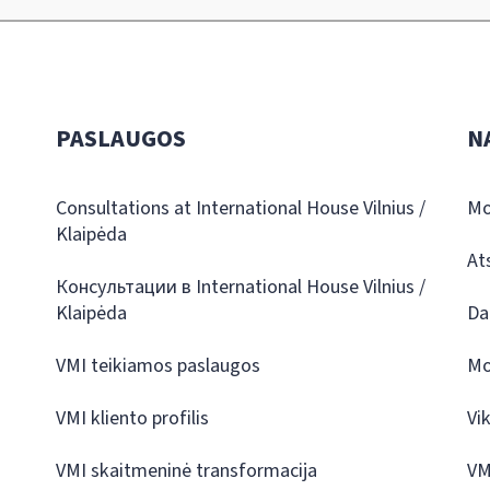
PASLAUGOS
N
Consultations at International House Vilnius /
Mo
Klaipėda
At
Консультации в International House Vilnius /
Klaipėda
Da
VMI teikiamos paslaugos
Mo
VMI kliento profilis
Vi
VMI skaitmeninė transformacija
VM