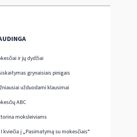
AUDINGA
kesčiai ir jų dydžiai
siskaitymas grynaisiais pinigais
žniausiai užduodami klausimai
kesčių ABC
ktorina moksleiviams
I kviečia į „Pasimatymą su mokesčiais“