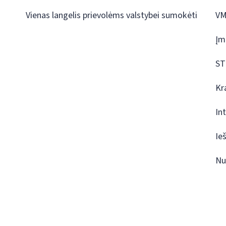
Vienas langelis prievolėms valstybei sumokėti
VM
Įm
ST
Kr
In
Ie
Nu