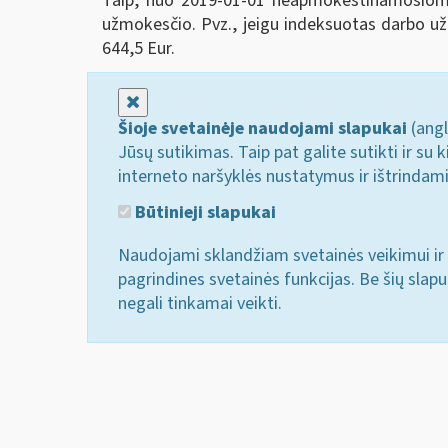
Taip, nuo 2019-01-01 neapmokestinamosioms
užmokesčio. Pvz., jeigu indeksuotas darbo 
644,5 Eur.
Uždaryti
Šioje svetainėje naudojami slapukai
(angl
Jūsų sutikimas. Taip pat galite sutikti ir s
interneto naršyklės nustatymus ir ištrindam
Būtinieji slapukai
Naudojami sklandžiam svetainės veikimui ir 
pagrindines svetainės funkcijas. Be šių slap
negali tinkamai veikti.