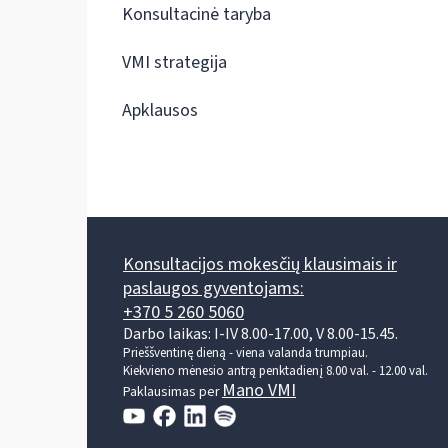
Konsultacinė taryba
VMI strategija
Apklausos
Konsultacijos mokesčių klausimais ir
paslaugos gyventojams:
+370 5 260 5060
Darbo laikas: I-IV 8.00-17.00, V 8.00-15.45.
Prieššventinę dieną - viena valanda trumpiau.
Kiekvieno mėnesio antrą penktadienį 8.00 val. - 12.00 val.
Mano VMI
Paklausimas per