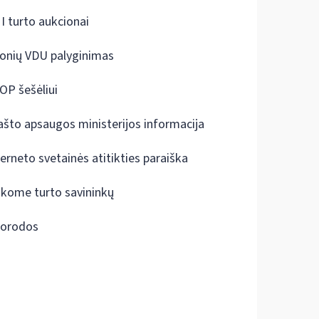
I turto aukcionai
onių VDU palyginimas
OP šešėliui
ašto apsaugos ministerijos informacija
terneto svetainės atitikties paraiška
škome turto savininkų
orodos