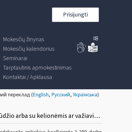
Prisijungti
Mokesčių žinynas
Mokesčių kalendorius
Seminarai
Tarptautinis apmokestinimas
Kontaktai / Apklausa
ний переклад (
English
,
Русский
,
Українська
)
46. Darbo kodekso 144 straipsnio 8 dalyje numatyta kompensacija už kilnojamojo pobūdžio arba su kelionėmis ar važiavimu susijusį darbą negali viršyti 50 procentų bazinio (tarifinio) darbo užmokesčio. Ar neapmokestinamosioms pajamoms priskiriama kompensacija bus skaičiuojama nuo indeksuoto bazinio (tarifinio) darbo užmokesčio?