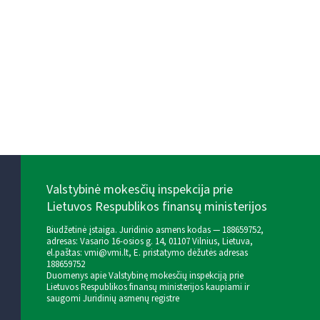
Valstybinė mokesčių inspekcija prie
Lietuvos Respublikos finansų ministerijos
Biudžetinė įstaiga. Juridinio asmens kodas — 188659752,
adresas: Vasario 16-osios g. 14, 01107 Vilnius, Lietuva,
el.paštas:
vmi@vmi.lt
, E. pristatymo dėžutės adresas
188659752
Duomenys apie Valstybinę mokesčių inspekciją prie
Lietuvos Respublikos finansų ministerijos kaupiami ir
saugomi Juridinių asmenų registre