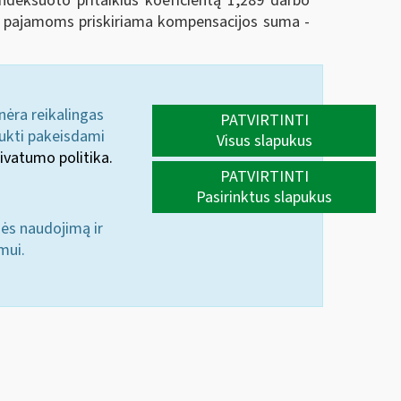
eksuoto pritaikius koeficientą 1,289 darbo
s pajamoms priskiriama kompensacijos suma -
 nėra reikalingas
PATVIRTINTI
aukti pakeisdami
Visus slapukus
ivatumo politika.
PATVIRTINTI
Pasirinktus slapukus
nės naudojimą ir
mui.