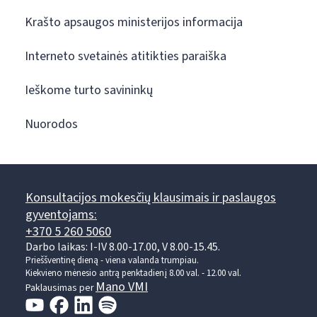
Krašto apsaugos ministerijos informacija
Interneto svetainės atitikties paraiška
Ieškome turto savininkų
Nuorodos
Konsultacijos mokesčių klausimais ir paslaugos
gyventojams:
+370 5 260 5060
Darbo laikas: I-IV 8.00-17.00, V 8.00-15.45.
Prieššventinę dieną - viena valanda trumpiau.
Kiekvieno mėnesio antrą penktadienį 8.00 val. - 12.00 val.
Mano VMI
Paklausimas per