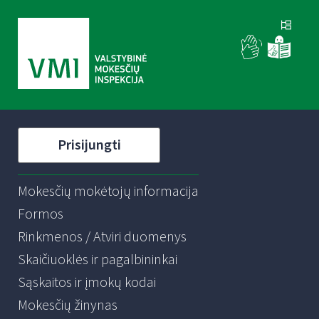
Prisijungti
Mokesčių mokėtojų informacija
Formos
Rinkmenos / Atviri duomenys
Skaičiuoklės ir pagalbininkai
Sąskaitos ir įmokų kodai
Mokesčių žinynas