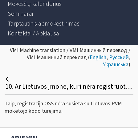
Mokesčių kalendorius
Seminarai
Tarptautinis apmokestinimas
Kontaktai / Apklausa
VMI Machine translation / VMI Машинный перевод /
VMI Машинний переклад (
English
,
Русский
,
Українська
)
10. Ar Lietuvos įmonė, kuri nėra registruota PVM mokėtoja Lietuvoje, gali registruotis OSS ES schemoje?
Taip, registracija OSS nėra susieta su Lietuvos PVM
mokėtojo kodo turėjimu.