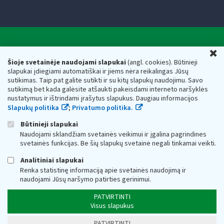
Valstybinė mokesčių inspekcija prie Lietuvos
U
Respublikos finansų ministerijos
Šioje svetainėje naudojami slapukai
(angl. cookies). Būtinieji
slapukai įdiegiami automatiškai ir jiems nėra reikalingas Jūsų
Biudžetinė įstaiga. Juridinio asmens kodas — 188659752,
sutikimas. Taip pat galite sutikti ir su kitų slapukų naudojimu. Savo
adresas: Vasario 16-osios g. 14, 01107 Vilnius, Lietuva, el.paštas:
sutikimą bet kada galėsite atšaukti pakeisdami interneto naršyklės
vmi@vmi.lt
, E. pristatymo dėžutės adresas 188659752
nustatymus ir ištrindami įrašytus slapukus. Daugiau informacijos
Duomenys apie Valstybinę mokesčių inspekciją prie Lietuvos
Slapukų politika
;
Privatumo politika.
Respublikos finansų ministerijos kaupiami ir saugomi Juridinių
asmenų registre
Būtinieji slapukai
Naudojami sklandžiam svetainės veikimui ir įgalina pagrindines
svetainės funkcijas. Be šių slapukų svetainė negali tinkamai veikti.
Analitiniai slapukai
Renka statistinę informaciją apie svetainės naudojimą ir
naudojami Jūsų naršymo patirties gerinimui.
PATVIRTINTI
Visus slapukus
PATVIRTINTI