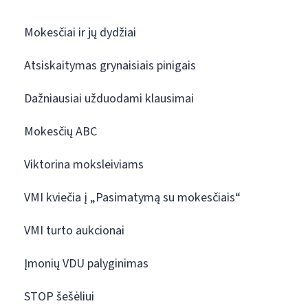
Mokesčiai ir jų dydžiai
Atsiskaitymas grynaisiais pinigais
Dažniausiai užduodami klausimai
Mokesčių ABC
Viktorina moksleiviams
VMI kviečia į „Pasimatymą su mokesčiais“
VMI turto aukcionai
Įmonių VDU palyginimas
STOP šešėliui