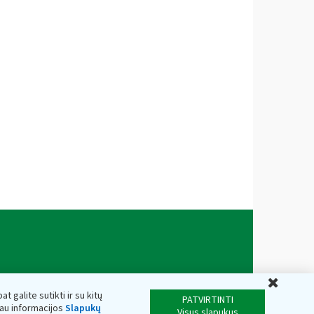
Uždar
t galite sutikti ir su kitų
PATVIRTINTI
iau informacijos
Slapukų
Visus slapukus