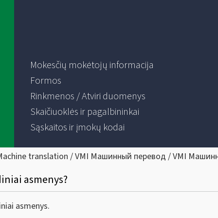
Mokesčių mokėtojų informacija
Formos
Rinkmenos / Atviri duomenys
Skaičiuoklės ir pagalbininkai
Sąskaitos ir įmokų kodai
Machine translation / VMI Машинный перевод / VMI Машин
idiniai asmenys?
ziniai asmenys.