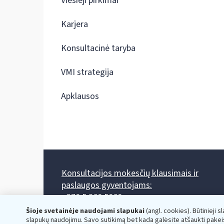
Viešieji pirkimai
Karjera
Konsultacinė taryba
VMI strategija
Apklausos
Konsultacijos mokesčių klausimais ir
paslaugos gyventojams:
+370 5 260 5060
Darbo laikas: I-IV 8.00-17.00, V 8.00-15.45.
Šioje svetainėje naudojami slapukai
(angl. cookies). Būtinieji s
Prieššventinę dieną - viena valanda trumpiau.
slapukų naudojimu. Savo sutikimą bet kada galėsite atšaukti pakei