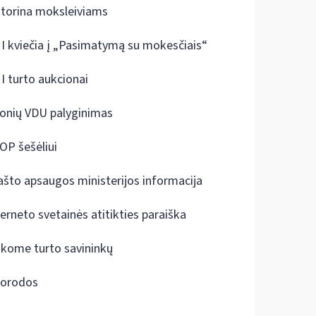
ktorina moksleiviams
I kviečia į „Pasimatymą su mokesčiais“
I turto aukcionai
onių VDU palyginimas
OP šešėliui
ašto apsaugos ministerijos informacija
terneto svetainės atitikties paraiška
škome turto savininkų
orodos