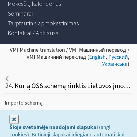
Mokesčių kalendorius
Seminarai
Tarptautinis apmokestinimas
Kontaktai / Apklausa
VMI Machine translation / VMI Машинный перевод /
VMI Машинний переклад (
English
,
Русский
,
Українська
)
24. Kurią OSS schemą rinktis Lietuvos įmonei, kuri verčiasi nuotoline prekyba iš trečiųjų teritorijų ar trečiųjų valstybių importuojamomis prekėmis?
Importo schemą.
Uždaryti
Šioje svetainėje naudojami slapukai
(angl.
cookies). Būtinieji slapukai įdiegiami automatiškai