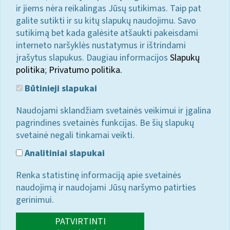
ir jiems nėra reikalingas Jūsų sutikimas. Taip pat
galite sutikti ir su kitų slapukų naudojimu. Savo
sutikimą bet kada galėsite atšaukti pakeisdami
interneto naršyklės nustatymus ir ištrindami
įrašytus slapukus. Daugiau informacijos
Slapukų
politika
;
Privatumo politika.
Būtinieji slapukai
Naudojami sklandžiam svetainės veikimui ir įgalina
pagrindines svetainės funkcijas. Be šių slapukų
svetainė negali tinkamai veikti.
Analitiniai slapukai
Renka statistinę informaciją apie svetainės
naudojimą ir naudojami Jūsų naršymo patirties
gerinimui.
PATVIRTINTI