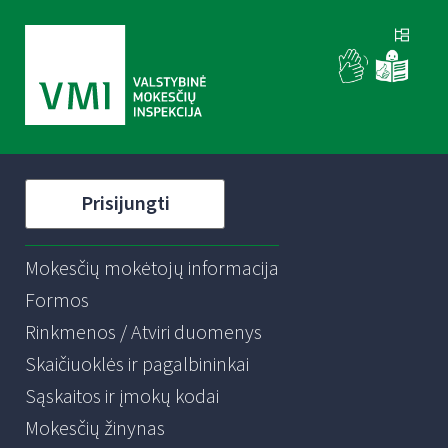
Prisijungti
Mokesčių mokėtojų informacija
Formos
Rinkmenos / Atviri duomenys
Skaičiuoklės ir pagalbininkai
Sąskaitos ir įmokų kodai
Mokesčių žinynas