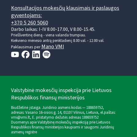
Konsultacijos mokesčių klausimais ir paslaugos
gyventojams:
+370 5 260 5060
Darbo laikas: I-IV 8.00-17.00, V 8.00-15.45.
Prieššventinę dieną - viena valanda trumpiau.
Kiekvieno mėnesio antrą penktadienį 8.00 val. - 12.00 val.
Mano VMI
Paklausimas per
Valstybinė mokesčių inspekcija prie Lietuvos
Respublikos finansų ministerijos
Biudžetinė įstaiga. Juridinio asmens kodas — 188659752,
adresas: Vasario 16-osios g. 14, 01107 Vilnius, Lietuva, el.paštas:
vmi@vmi.lt
, E. pristatymo dėžutės adresas 188659752
Duomenys apie Valstybinę mokesčių inspekciją prie Lietuvos
Respublikos finansų ministerijos kaupiami ir saugomi Juridinių
asmenų registre