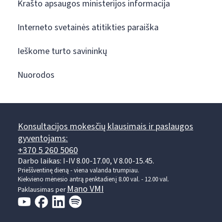
Krašto apsaugos ministerijos informacija
Interneto svetainės atitikties paraiška
Ieškome turto savininkų
Nuorodos
Konsultacijos mokesčių klausimais ir paslaugos
gyventojams:
+370 5 260 5060
Darbo laikas: I-IV 8.00-17.00, V 8.00-15.45.
Prieššventinę dieną - viena valanda trumpiau.
Kiekvieno mėnesio antrą penktadienį 8.00 val. - 12.00 val.
Mano VMI
Paklausimas per