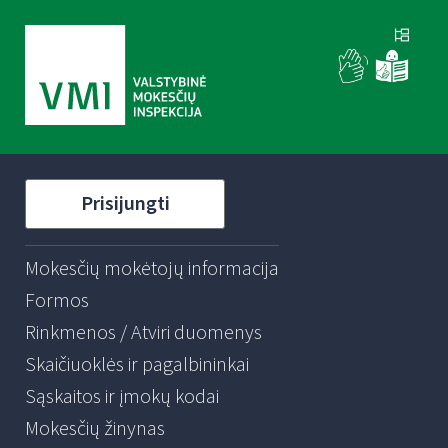
Prisijungti
Mokesčių mokėtojų informacija
Formos
Rinkmenos / Atviri duomenys
Skaičiuoklės ir pagalbininkai
Sąskaitos ir įmokų kodai
Mokesčių žinynas