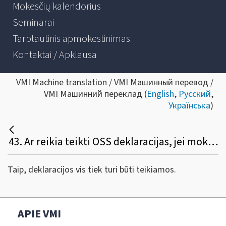
Mokesčių kalendorius
Seminarai
Tarptautinis apmokestinimas
Kontaktai / Apklausa
VMI Machine translation / VMI Машинный перевод /
VMI Машинний переклад (
English
,
Русский
,
Українська
)
43. Ar reikia teikti OSS deklaracijas, jei mokestinį laikotarpį nebuvo pardavimų?
Taip, deklaracijos vis tiek turi būti teikiamos.
APIE VMI