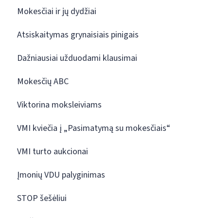
Mokesčiai ir jų dydžiai
Atsiskaitymas grynaisiais pinigais
Dažniausiai užduodami klausimai
Mokesčių ABC
Viktorina moksleiviams
VMI kviečia į „Pasimatymą su mokesčiais“
VMI turto aukcionai
Įmonių VDU palyginimas
STOP šešėliui