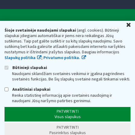
Valstybinė mokesčių inspekcija prie Lietuvos
U
Respublikos finansų ministerijos
Šioje svetainėje naudojami slapukai
(angl. cookies). Būtinieji
slapukai įdiegiami automatiškai ir jiems nėra reikalingas Jūsų
Biudžetinė įstaiga. Juridinio asmens kodas — 188659752,
sutikimas. Taip pat galite sutikti ir su kitų slapukų naudojimu. Savo
adresas: Vasario 16-osios g. 14, 01107 Vilnius, Lietuva, el.paštas:
sutikimą bet kada galėsite atšaukti pakeisdami interneto naršyklės
vmi@vmi.lt
, E. pristatymo dėžutės adresas 188659752
nustatymus ir ištrindami įrašytus slapukus. Daugiau informacijos
Duomenys apie Valstybinę mokesčių inspekciją prie Lietuvos
Slapukų politika
;
Privatumo politika.
Respublikos finansų ministerijos kaupiami ir saugomi Juridinių
asmenų registre
Būtinieji slapukai
Naudojami sklandžiam svetainės veikimui ir įgalina pagrindines
svetainės funkcijas. Be šių slapukų svetainė negali tinkamai veikti.
Analitiniai slapukai
Renka statistinę informaciją apie svetainės naudojimą ir
naudojami Jūsų naršymo patirties gerinimui.
PATVIRTINTI
Visus slapukus
PATVIRTINTI
Pasirinktus slapukus