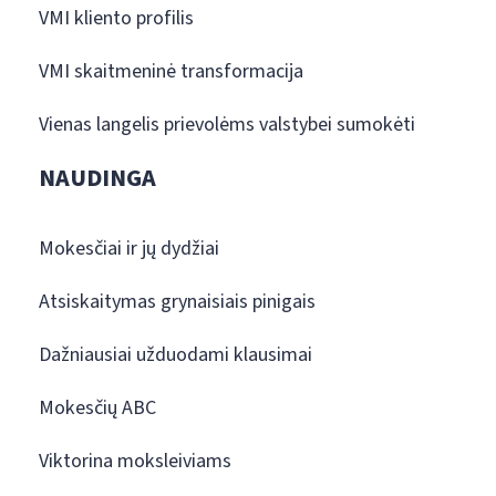
VMI kliento profilis
VMI skaitmeninė transformacija
Vienas langelis prievolėms valstybei sumokėti
NAUDINGA
Mokesčiai ir jų dydžiai
Atsiskaitymas grynaisiais pinigais
Dažniausiai užduodami klausimai
Mokesčių ABC
Viktorina moksleiviams