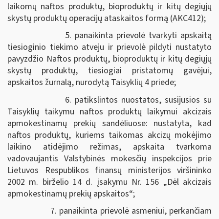
laikomų naftos produktų, bioproduktų ir kitų degiųjų
skystų produktų operacijų ataskaitos formą (AKC412);
5. panaikinta prievolė tvarkyti apskaitą
tiesioginio tiekimo atveju ir prievolė pildyti nustatyto
pavyzdžio Naftos produktų, bioproduktų ir kitų degiųjų
skystų produktų, tiesiogiai pristatomų gavėjui,
apskaitos žurnalą, nurodytą Taisyklių 4 priede;
6. patikslintos nuostatos, susijusios su
Taisyklių taikymu naftos produktų laikymui akcizais
apmokestinamų prekių sandėliuose: nustatyta, kad
naftos produktų, kuriems taikomas akcizų mokėjimo
laikino atidėjimo režimas, apskaita tvarkoma
vadovaujantis Valstybinės mokesčių inspekcijos prie
Lietuvos Respublikos finansų ministerijos viršininko
2002 m. birželio 14 d. įsakymu Nr. 156 „Dėl akcizais
apmokestinamų prekių apskaitos“;
7. panaikinta prievolė asmeniui, perkančiam