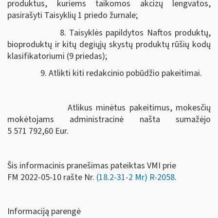
produktus, kuriems taikomos akcizų lengvatos,
pasirašyti Taisyklių 1 priedo žurnale;
8. Taisyklės papildytos Naftos produktų,
bioproduktų ir kitų degiųjų skystų produktų rūšių kodų
klasifikatoriumi (9 priedas);
9. Atlikti kiti redakcinio pobūdžio pakeitimai.
Atlikus minėtus pakeitimus, mokesčių
mokėtojams administracinė našta sumažėjo
5 571 792,60 Eur.
Šis informacinis pranešimas pateiktas VMI prie
FM
2022-05-10 rašte Nr.
(18.2-31-2 Mr) R-2058
.
Informaciją parengė