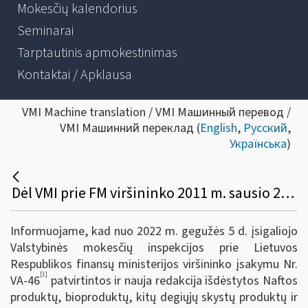
Mokesčių kalendorius
Seminarai
Tarptautinis apmokestinimas
Kontaktai / Apklausa
VMI Machine translation / VMI Машинный перевод /
VMI Машинний переклад (
English
,
Русский
,
Українська
)
Dėl VMI prie FM viršininko 2011 m. sausio 25 d. įsakymo Nr. VA-16 pakeitimo
Informuojame, kad nuo 2022 m. gegužės 5 d. įsigaliojo
Valstybinės mokesčių inspekcijos prie Lietuvos
Respublikos finansų ministerijos viršininko įsakymu Nr.
[1]
VA-46
patvirtintos ir nauja redakcija išdėstytos Naftos
produktų, bioproduktų, kitų degiųjų skystų produktų ir