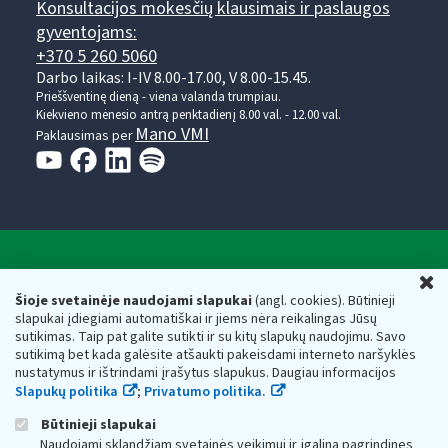
Konsultacijos mokesčių klausimais ir paslaugos
gyventojams:
+370 5 260 5060
Darbo laikas: I-IV 8.00-17.00, V 8.00-15.45.
Prieššventinę dieną - viena valanda trumpiau.
Kiekvieno mėnesio antrą penktadienį 8.00 val. - 12.00 val.
Mano VMI
Paklausimas per
Valstybinė mokesčių inspekcija prie Lietuvos
U
Respublikos finansų ministerijos
Šioje svetainėje naudojami slapukai
(angl. cookies). Būtinieji
slapukai įdiegiami automatiškai ir jiems nėra reikalingas Jūsų
Biudžetinė įstaiga. Juridinio asmens kodas — 188659752,
sutikimas. Taip pat galite sutikti ir su kitų slapukų naudojimu. Savo
adresas: Vasario 16-osios g. 14, 01107 Vilnius, Lietuva, el.paštas:
sutikimą bet kada galėsite atšaukti pakeisdami interneto naršyklės
vmi@vmi.lt
, E. pristatymo dėžutės adresas 188659752
nustatymus ir ištrindami įrašytus slapukus. Daugiau informacijos
Duomenys apie Valstybinę mokesčių inspekciją prie Lietuvos
Slapukų politika
;
Privatumo politika.
Respublikos finansų ministerijos kaupiami ir saugomi Juridinių
asmenų registre
Būtinieji slapukai
Naudojami sklandžiam svetainės veikimui ir įgalina pagrindines