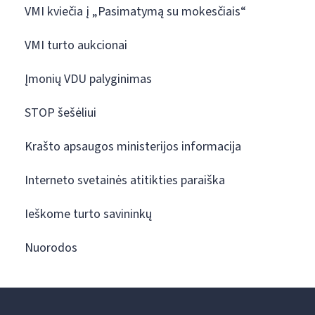
VMI kviečia į „Pasimatymą su mokesčiais“
VMI turto aukcionai
Įmonių VDU palyginimas
STOP šešėliui
Krašto apsaugos ministerijos informacija
Interneto svetainės atitikties paraiška
Ieškome turto savininkų
Nuorodos