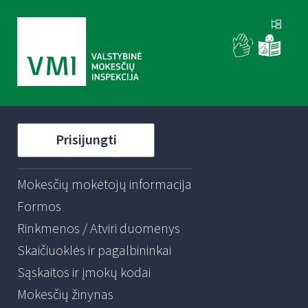
Prisijungti
Mokesčių mokėtojų informacija
Formos
Rinkmenos / Atviri duomenys
Skaičiuoklės ir pagalbininkai
Sąskaitos ir įmokų kodai
Mokesčių žinynas