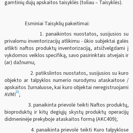
gamtinių dujų apskaitos taisyklės (toliau – Taisyklės).
Esminiai Taisyklių pakeitimai:
1. panaikintos nuostatos, susijusios su
privalomu inventorizacijų atlikimu - ūkio subjektai galės
atlikti naftos produktų inventorizaciją, atsižvelgdami į
vykdomos veiklos specifiką, savo pasirinktais atvejais ir
(ar) dažnumu;
2. patikslintos nuostatos, susijusios su kuro
objekto ar talpyklos numerio nurodymu ataskaitose /
apskaitos žurnaluose, kai kuro objektai neregistruojami
[2]
AVMI
;
3. panaikinta prievolė teikti Naftos produktų,
bioproduktų ir kitų degiųjų skystų produktų operacijų
didmeninėje prekyboje ataskaitos formą (AKC409);
4. panaikinta prievolė teikti Kuro talpyklose