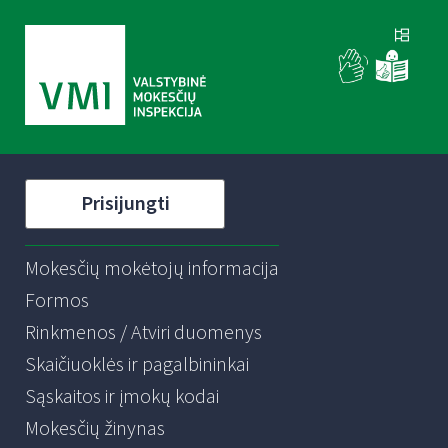
Prisijungti
Mokesčių mokėtojų informacija
Formos
Rinkmenos / Atviri duomenys
Skaičiuoklės ir pagalbininkai
Sąskaitos ir įmokų kodai
Mokesčių žinynas