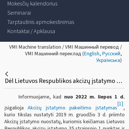
Mokesčių kalendorius
Seminarai
Tarptautinis apmokestinimas
Kontaktai / Apklausa
VMI Machine translation / VMI Машинный перевод /
VMI Машинний переклад (
English
,
Русский
,
Українська
)
Dėl Lietuvos Respublikos akcizų įstatymo pakeitimo nuo 2022 m. liepos 1 d.
Informuojame, kad
nuo 2022 m. liepos 1 d.
[1]
įsigalioja
Akcizų įstatymo pakeitimo įstatymas
,
kurio tikslas nustatyti 2019 m. gruodžio 3 d. priimto
Akcizų įstatymo nuostatų, kuriomis keičiamas Lietuvos
Respublikos akcizų įstatymo 35 straipsnio 1 punktas ir