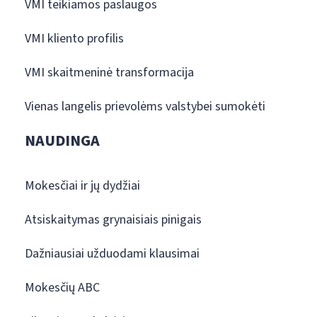
VMI teikiamos paslaugos
VMI kliento profilis
VMI skaitmeninė transformacija
Vienas langelis prievolėms valstybei sumokėti
NAUDINGA
Mokesčiai ir jų dydžiai
Atsiskaitymas grynaisiais pinigais
Dažniausiai užduodami klausimai
Mokesčių ABC