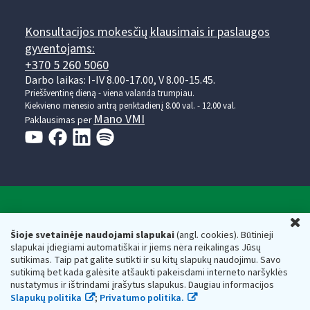
Konsultacijos mokesčių klausimais ir paslaugos
gyventojams:
+370 5 260 5060
Darbo laikas: I-IV 8.00-17.00, V 8.00-15.45.
Prieššventinę dieną - viena valanda trumpiau.
Kiekvieno mėnesio antrą penktadienį 8.00 val. - 12.00 val.
Mano VMI
Paklausimas per
Valstybinė mokesčių inspekcija prie Lietuvos
U
Respublikos finansų ministerijos
Šioje svetainėje naudojami slapukai
(angl. cookies). Būtinieji
slapukai įdiegiami automatiškai ir jiems nėra reikalingas Jūsų
Biudžetinė įstaiga. Juridinio asmens kodas — 188659752,
sutikimas. Taip pat galite sutikti ir su kitų slapukų naudojimu. Savo
adresas: Vasario 16-osios g. 14, 01107 Vilnius, Lietuva, el.paštas:
sutikimą bet kada galėsite atšaukti pakeisdami interneto naršyklės
vmi@vmi.lt
, E. pristatymo dėžutės adresas 188659752
nustatymus ir ištrindami įrašytus slapukus. Daugiau informacijos
Duomenys apie Valstybinę mokesčių inspekciją prie Lietuvos
Slapukų politika
;
Privatumo politika.
Respublikos finansų ministerijos kaupiami ir saugomi Juridinių