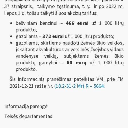
37 straipsnis, taikymo tęstinumą, t. y. ir po 2022 m.
liepos 1 d. toliau taikyti šiuos akcizų tarifus:
bešviniam benzinui –
466 eurai
už 1 000 litrų
produkto;
gazoliams –
372 eurai
už 1 000 litrų produkto;
gazoliams, skirtiems naudoti žemės ūkio veiklos,
įskaitant akvakultūros ar verslinės žvejybos vidaus
vandenyse veiklą, subjektams žemės ūkio
produktų gamybai –
60 eurų
už 1 000 litrų
produkto.
Šis informacinis pranešimas pateiktas VMI prie FM
2021-12-21 rašte Nr.
(18.2-31-2 Mr) R – 5664.
Informaciją parengė
Teisės departamentas