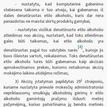
- nustatyta, kad kompiuterinė gabenimo
stebėsena taikoma ir tuo atveju, kai gabenamas iš
dalies denatūruotas etilo alkoholis, kuris dar nėra
panaudotas ne maistui skirtų produktų gamybai;
- nustatytas visiškai denatūruoto etilo alkoholio
atleidimas nuo akcizų, nustatant, kad toks atleidimas
galės būti taikomas, kai etilo alkoholis yra
[4]
denatūruotas pagal tos valstybės narės
, kurioje jis
buvo išleistas vartoti, reikalavimus. Toks denatūruotas
etilo alkoholis turės būti gabenamas kaip akcizais
apmokestinamos prekės, kurioms netaikomas akcizų
mokėjimo laikino atidėjimo režimas;
1
3) Akcizų įstatymas papildytas 29
straipsniu,
kuriame nustatyta prievolė mokesčių administratoriui
nepriklausomų smulkiųjų alkoholinių gėrimų ir etilo
alkoholio gamintojų prašymu išduoti metinį
pažymėjimą, kuriuo patvirtinama jų bendra metinės