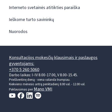
Interneto svetainės atitikties paraiška
Ieškome turto savininkų
Nuorodos
Konsultacijos mokesčių klausimais ir paslaugos
gyventojams:
+370 5 260 5060
Darbo laikas: I-IV 8.00-17.00, V 8.00-15.45.
Prieššventinę dieną - viena valanda trumpiau.
Kiekvieno mėnesio antrą penktadienį 8.00 val. - 12.00 val.
Mano VMI
Paklausimas per