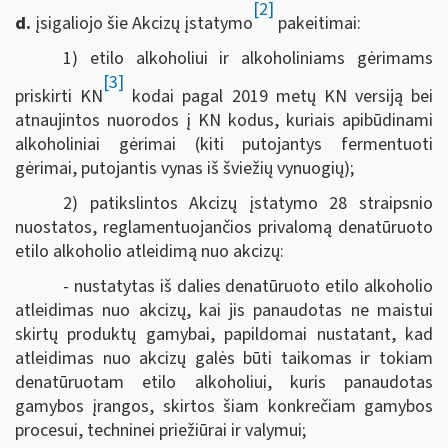
[2]
d.
įsigaliojo šie Akcizų įstatymo
pakeitimai:
1) etilo alkoholiui ir alkoholiniams gėrimams
[3]
priskirti KN
kodai pagal 2019 metų KN versiją bei
atnaujintos nuorodos į KN kodus, kuriais apibūdinami
alkoholiniai gėrimai (kiti putojantys fermentuoti
gėrimai, putojantis vynas iš šviežių vynuogių);
2) patikslintos Akcizų įstatymo 28 straipsnio
nuostatos, reglamentuojančios privalomą denatūruoto
etilo alkoholio atleidimą nuo akcizų:
- nustatytas iš dalies denatūruoto etilo alkoholio
atleidimas nuo akcizų, kai jis panaudotas ne maistui
skirtų produktų gamybai, papildomai nustatant, kad
atleidimas nuo akcizų galės būti taikomas ir tokiam
denatūruotam etilo alkoholiui, kuris panaudotas
gamybos įrangos, skirtos šiam konkrečiam gamybos
procesui, techninei priežiūrai ir valymui;