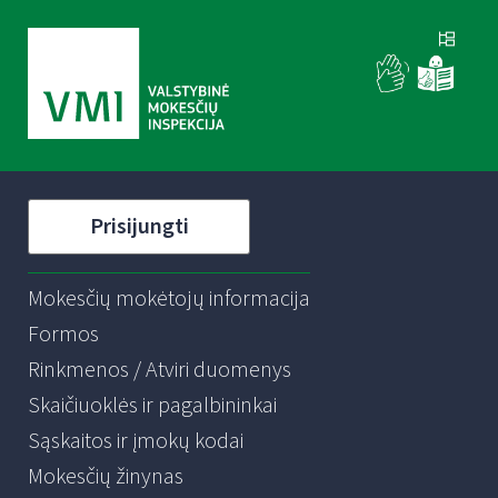
Prisijungti
Mokesčių mokėtojų informacija
Formos
Rinkmenos / Atviri duomenys
Skaičiuoklės ir pagalbininkai
Sąskaitos ir įmokų kodai
Mokesčių žinynas