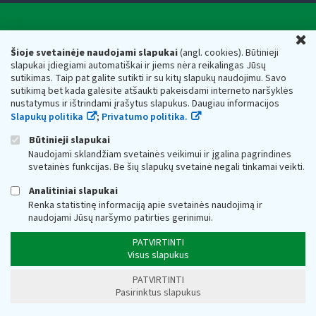
Valstybinė mokesčių inspekcija prie Lietuvos
U
Respublikos finansų ministerijos
Šioje svetainėje naudojami slapukai
(angl. cookies). Būtinieji
slapukai įdiegiami automatiškai ir jiems nėra reikalingas Jūsų
Biudžetinė įstaiga. Juridinio asmens kodas — 188659752,
sutikimas. Taip pat galite sutikti ir su kitų slapukų naudojimu. Savo
adresas: Vasario 16-osios g. 14, 01107 Vilnius, Lietuva, el.paštas:
sutikimą bet kada galėsite atšaukti pakeisdami interneto naršyklės
vmi@vmi.lt
, E. pristatymo dėžutės adresas 188659752
nustatymus ir ištrindami įrašytus slapukus. Daugiau informacijos
Duomenys apie Valstybinę mokesčių inspekciją prie Lietuvos
Slapukų politika
;
Privatumo politika.
Respublikos finansų ministerijos kaupiami ir saugomi Juridinių
asmenų registre
Būtinieji slapukai
Naudojami sklandžiam svetainės veikimui ir įgalina pagrindines
svetainės funkcijas. Be šių slapukų svetainė negali tinkamai veikti.
Analitiniai slapukai
Renka statistinę informaciją apie svetainės naudojimą ir
naudojami Jūsų naršymo patirties gerinimui.
PATVIRTINTI
Visus slapukus
PATVIRTINTI
Pasirinktus slapukus