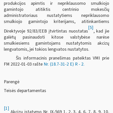
produkcijos apimtis ir nepriklausomo smulkiojo
gamintojo atitiktis centrinio mokesčių
administratoriaus nustatytiems nepriklausomo
smulkiojo gamintojo kriterijams, atitinkantiems
[5]
Direktyvoje 92/83/EEB įtvirtintas nuostatas
, kad jie
galėtų pasinaudoti kitose valstybėse narėse
smulkiesiems gamintojams nustatytomis akcizų
lengvatomis, jei tokios lengvatos nustatytos.
Šis informacinis pranešimas pateiktas VMI prie
FM
2022-01-03 rašte
Nr. (18.7-31-2 E) R - 2
.
Parengė
Teisės departamentas
[1]
Akcizų įstatymo Nr. IX-569 1, 2, 3, 4, 6, 7, 8, 9, 10,