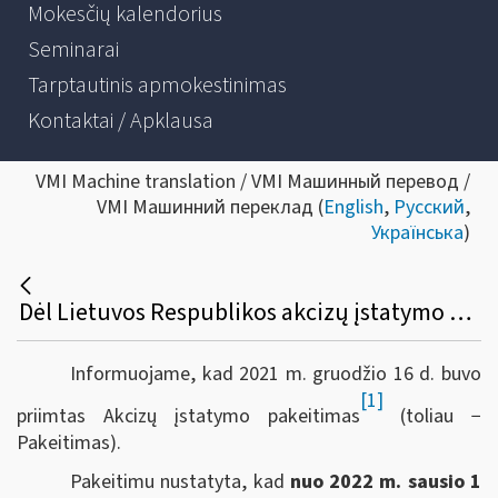
Mokesčių kalendorius
Seminarai
Tarptautinis apmokestinimas
Kontaktai / Apklausa
VMI Machine translation / VMI Машинный перевод /
VMI Машинний переклад (
English
,
Русский
,
Українська
)
Dėl Lietuvos Respublikos akcizų įstatymo 3, 22, 28, 29-1 straipsnių pakeitimo nuo 2022 m. sausio 1 d.
Informuojame, kad 2021 m. gruodžio 16 d. buvo
[1]
priimtas Akcizų įstatymo pakeitimas
(toliau −
Pakeitimas).
Pakeitimu nustatyta, kad
nuo 2022 m. sausio 1