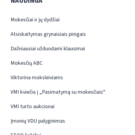
NAUDINGA
Mokesčiai ir jų dydžiai
Atsiskaitymas grynaisiais pinigais
Dažniausiai užduodami klausimai
Mokesčių ABC
Viktorina moksleiviams
VMI kviečia į „Pasimatymą su mokesčiais“
VMI turto aukcionai
Įmonių VDU palyginimas