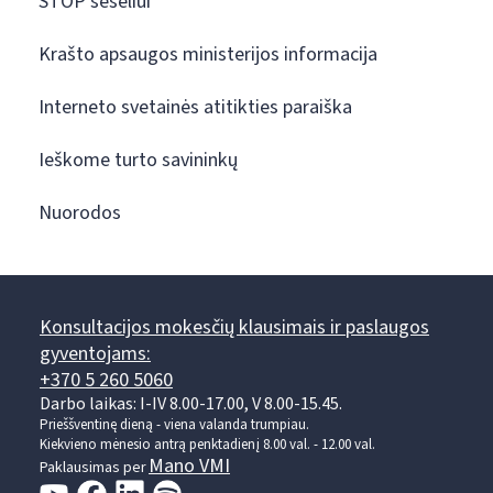
STOP šešėliui
Krašto apsaugos ministerijos informacija
Interneto svetainės atitikties paraiška
Ieškome turto savininkų
Nuorodos
Konsultacijos mokesčių klausimais ir paslaugos
gyventojams:
+370 5 260 5060
Darbo laikas: I-IV 8.00-17.00, V 8.00-15.45.
Prieššventinę dieną - viena valanda trumpiau.
Kiekvieno mėnesio antrą penktadienį 8.00 val. - 12.00 val.
Mano VMI
Paklausimas per