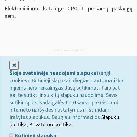
Elektroniniame kataloge CPO.LT perkamų paslaugų
nėra.
_________
Uždaryti
Šioje svetainėje naudojami slapukai
(angl.
cookies). Būtinieji slapukai įdiegiami automatiškai
ir jiems nėra reikalingas Jūsų sutikimas. Taip pat
galite sutikti ir su kitų slapukų naudojimu. Savo
sutikimą bet kada galėsite atšaukti pakeisdami
interneto naršyklės nustatymus ir ištrindami
įrašytus slapukus. Daugiau informacijos
Slapukų
politika
;
Privatumo politika.
Būtinieji slapukai