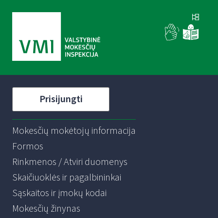
Prisijungti
Mokesčių mokėtojų informacija
Formos
Rinkmenos / Atviri duomenys
Skaičiuoklės ir pagalbininkai
Sąskaitos ir įmokų kodai
Mokesčių žinynas