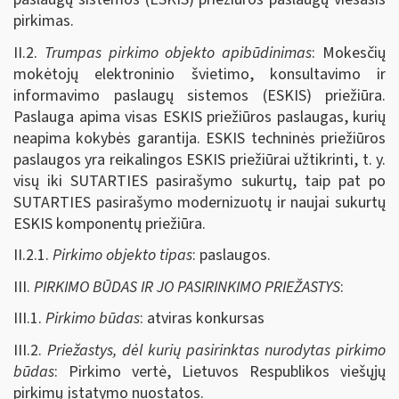
pirkimas.
II.2.
Trumpas pirkimo objekto apibūdinimas
: Mokesčių
mokėtojų elektroninio švietimo, konsultavimo ir
informavimo paslaugų sistemos (ESKIS) priežiūra.
Paslauga apima visas ESKIS priežiūros paslaugas, kurių
neapima kokybės garantija. ESKIS techninės priežiūros
paslaugos yra reikalingos ESKIS priežiūrai užtikrinti, t. y.
visų iki SUTARTIES pasirašymo sukurtų, taip pat po
SUTARTIES pasirašymo modernizuotų ir naujai sukurtų
ESKIS komponentų priežiūra.
II.2.1.
Pirkimo objekto tipas
: paslaugos.
III.
PIRKIMO BŪDAS IR JO PASIRINKIMO PRIEŽASTYS
:
III.1.
Pirkimo būdas
: atviras konkursas
III.2.
Priežastys, dėl kurių pasirinktas nurodytas pirkimo
būdas
: Pirkimo vertė, Lietuvos Respublikos viešųjų
pirkimų įstatymo nuostatos.