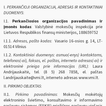
I.
PERKANČIOJI ORGANIZACIJA, ADRESAS IR KONTAKTINIAI
DUOMENYS
:
I.1.
Perkančiosios organizacijos pavadinimas ir
įmonės kodas
: Valstybinė mokesčių inspekcija prie
Lietuvos Respublikos finansų ministerijos, 188659752
I.1.1.
Adresas, pašto kodas
: Vasario 16-osios g. 14, LT-
01514 Vilnius
I.1.2.
Kontaktiniai duomenys: asmuo(-enys) kontaktams,
telefonas(-ai), faksas, el. paštas, interneto adresas(-ai) ir
elektroninė prieiga prie informacijos (URL)
: Laura
Andrijauskaitė, tel. (8 5) 268 7858, el. paštas
l.andrijauskaite@vmi.lt
, interneto adresas www.vmi.lt.
II.
PIRKIMO OBJEKTAS
:
II.1.
Pirkimo pavadinimas
: Mokesčių mokėtojų
elektroninio švietimo, konsultavimo ir informavimo
paslaugų sistemos (ESKIS) priežiūros paslaugų viešasis