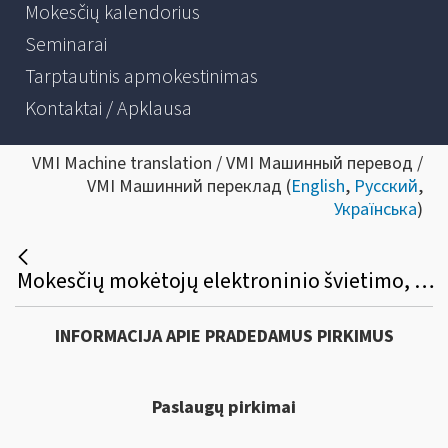
Mokesčių kalendorius
Seminarai
Tarptautinis apmokestinimas
Kontaktai / Apklausa
VMI Machine translation / VMI Машинный перевод /
VMI Машинний переклад (
English
,
Русский
,
Українська
)
Mokesčių mokėtojų elektroninio švietimo, konsultavimo ir informavimo paslaugų sistemos (ESKIS) priežiūros paslaugų viešasis pirkimas
INFORMACIJA APIE PRADEDAMUS PIRKIMUS
Paslaugų pirkimai