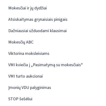
Mokesčiai ir jų dydžiai
Atsiskaitymas grynaisiais pinigais
Dažniausiai užduodami klausimai
Mokesčių ABC
Viktorina moksleiviams
VMI kviečia į „Pasimatymą su mokesčiais“
VMI turto aukcionai
Įmonių VDU palyginimas
STOP šešėliui