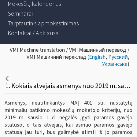
Mokesčių kalendorius
Seminarai
Tarptautinis apmokestinimas
Kontaktai / Apklausa
VMI Machine translation / VMI Машинный перевод /
VMI Машинний переклад (
English
,
Русский
,
Українська
)
1. Kokiais atvejais asmenys nuo 2019 m. sausio 1 d. negalės įgyti paramos gavėjo statuso arba iš turinčiųjų bus galimybė jį atimti?
Asmenys, neatitinkantys MAĮ 401 str. nustatytų
minimalių patikimo mokesčių mokėtojo kriterijų, nuo
2019 m. sausio 1 d. negalės įgyti paramos gavėjo
statuso, o tais atvejais, kai asmuo paramos gavėjo
statusą jau turi, bus galimybė atimti iš jo paramos