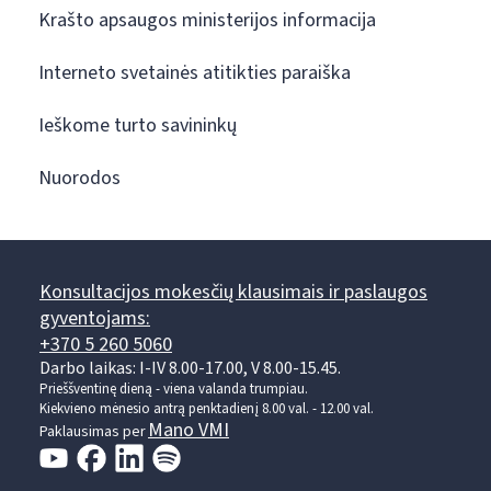
Krašto apsaugos ministerijos informacija
Interneto svetainės atitikties paraiška
Ieškome turto savininkų
Nuorodos
Konsultacijos mokesčių klausimais ir paslaugos
gyventojams:
+370 5 260 5060
Darbo laikas: I-IV 8.00-17.00, V 8.00-15.45.
Prieššventinę dieną - viena valanda trumpiau.
Kiekvieno mėnesio antrą penktadienį 8.00 val. - 12.00 val.
Mano VMI
Paklausimas per