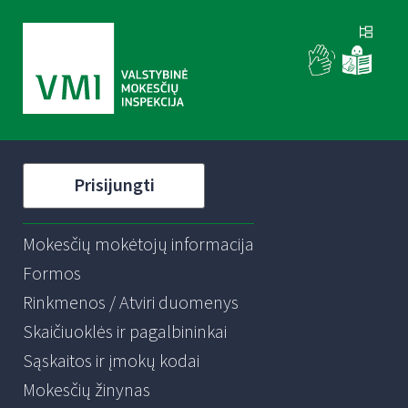
Prisijungti
Mokesčių mokėtojų informacija
Formos
Rinkmenos / Atviri duomenys
Skaičiuoklės ir pagalbininkai
Sąskaitos ir įmokų kodai
Mokesčių žinynas