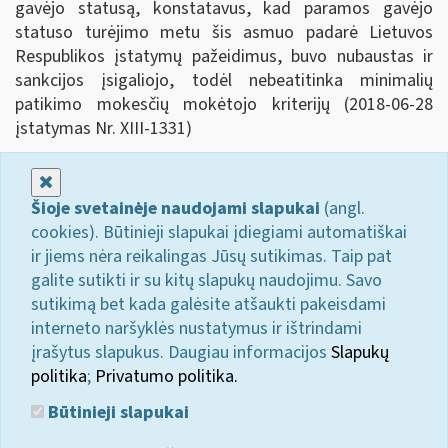
gavėjo statusą, konstatavus, kad paramos gavėjo
statuso turėjimo metu šis asmuo padarė Lietuvos
Respublikos įstatymų pažeidimus, buvo nubaustas ir
sankcijos įsigaliojo, todėl nebeatitinka minimalių
patikimo mokesčių mokėtojo kriterijų (2018-06-28
įstatymas Nr. XIII-1331)
Uždaryti
Šioje svetainėje naudojami slapukai
(angl.
cookies). Būtinieji slapukai įdiegiami automatiškai
ir jiems nėra reikalingas Jūsų sutikimas. Taip pat
galite sutikti ir su kitų slapukų naudojimu. Savo
sutikimą bet kada galėsite atšaukti pakeisdami
interneto naršyklės nustatymus ir ištrindami
įrašytus slapukus. Daugiau informacijos
Slapukų
politika
;
Privatumo politika.
Būtinieji slapukai