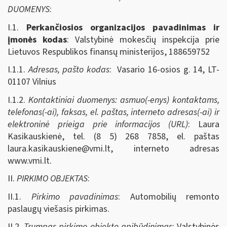
DUOMENYS
:
I.1.
Perkančiosios organizacijos pavadinimas ir
įmonės kodas
: Valstybinė mokesčių inspekcija prie
Lietuvos Respublikos finansų ministerijos, 188659752
I.1.1.
Adresas, pašto kodas
: Vasario 16-osios g. 14, LT-
01107 Vilnius
I.1.2.
Kontaktiniai duomenys: asmuo(-enys) kontaktams,
telefonas(-ai), faksas, el. paštas, interneto adresas(-ai) ir
elektroninė prieiga prie informacijos (URL)
: Laura
Kasikauskienė, tel. (8 5) 268 7858, el. paštas
laura.kasikauskiene@vmi.lt
, interneto adresas
www.vmi.lt.
II.
PIRKIMO OBJEKTAS
:
II.1.
Pirkimo pavadinimas
: Automobilių remonto
paslaugų viešasis pirkimas.
II.2.
Trumpas pirkimo objekto apibūdinimas
: Valstybinės