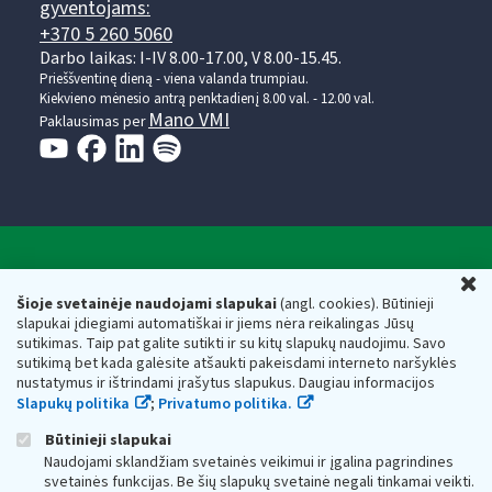
gyventojams:
+370 5 260 5060
Darbo laikas: I-IV 8.00-17.00, V 8.00-15.45.
Prieššventinę dieną - viena valanda trumpiau.
Kiekvieno mėnesio antrą penktadienį 8.00 val. - 12.00 val.
Mano VMI
Paklausimas per
Valstybinė mokesčių inspekcija prie Lietuvos
U
Respublikos finansų ministerijos
Šioje svetainėje naudojami slapukai
(angl. cookies). Būtinieji
slapukai įdiegiami automatiškai ir jiems nėra reikalingas Jūsų
Biudžetinė įstaiga. Juridinio asmens kodas — 188659752,
sutikimas. Taip pat galite sutikti ir su kitų slapukų naudojimu. Savo
adresas: Vasario 16-osios g. 14, 01107 Vilnius, Lietuva, el.paštas:
sutikimą bet kada galėsite atšaukti pakeisdami interneto naršyklės
vmi@vmi.lt
, E. pristatymo dėžutės adresas 188659752
nustatymus ir ištrindami įrašytus slapukus. Daugiau informacijos
Duomenys apie Valstybinę mokesčių inspekciją prie Lietuvos
Slapukų politika
;
Privatumo politika.
Respublikos finansų ministerijos kaupiami ir saugomi Juridinių
asmenų registre
Būtinieji slapukai
Naudojami sklandžiam svetainės veikimui ir įgalina pagrindines
svetainės funkcijas. Be šių slapukų svetainė negali tinkamai veikti.