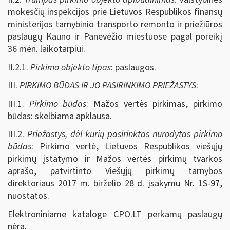
mokesčių inspekcijos prie Lietuvos Respublikos finansų
ministerijos tarnybinio transporto remonto ir priežiūros
paslaugų Kauno ir Panevėžio miestuose pagal poreikį
36 mėn. laikotarpiui.
II.2.1.
Pirkimo objekto tipas
: paslaugos.
III.
PIRKIMO BŪDAS IR JO PASIRINKIMO PRIEŽASTYS
:
III.1.
Pirkimo būdas
: Mažos vertės pirkimas, pirkimo
būdas: skelbiama apklausa.
III.2.
Priežastys, dėl kurių pasirinktas nurodytas pirkimo
būdas
: Pirkimo vertė, Lietuvos Respublikos viešųjų
pirkimų įstatymo ir Mažos vertės pirkimų tvarkos
aprašo, patvirtinto Viešųjų pirkimų tarnybos
direktoriaus 2017 m. birželio 28 d. įsakymu Nr. 1S-97,
nuostatos.
Elektroniniame kataloge CPO.LT perkamų paslaugų
nėra.