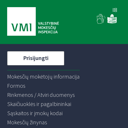
Prisijungti
Mokesčių mokėtojų informacija
Formos
Rinkmenos / Atviri duomenys
Skaičiuoklės ir pagalbininkai
Sąskaitos ir įmokų kodai
Mokesčių žinynas