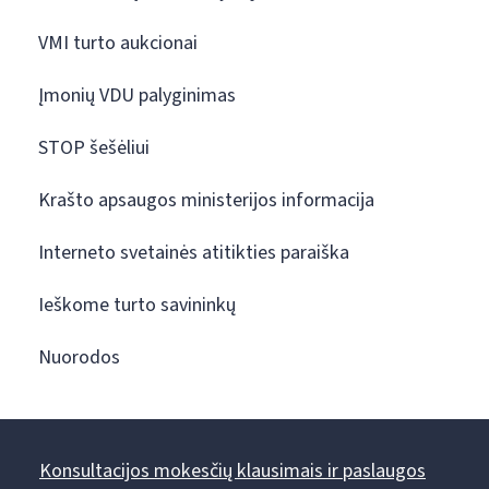
VMI turto aukcionai
Įmonių VDU palyginimas
STOP šešėliui
Krašto apsaugos ministerijos informacija
Interneto svetainės atitikties paraiška
Ieškome turto savininkų
Nuorodos
Konsultacijos mokesčių klausimais ir paslaugos