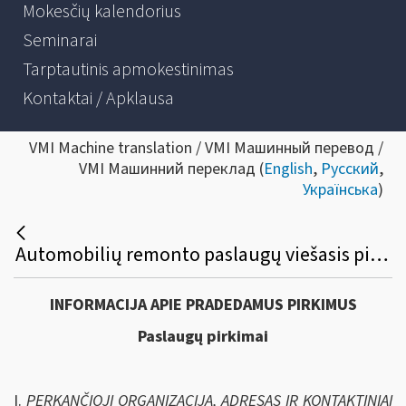
Mokesčių kalendorius
Seminarai
Tarptautinis apmokestinimas
Kontaktai / Apklausa
VMI Machine translation / VMI Машинный перевод /
VMI Машинний переклад (
English
,
Русский
,
Українська
)
Automobilių remonto paslaugų viešasis pirkimas
INFORMACIJA APIE PRADEDAMUS PIRKIMUS
Paslaugų pirkimai
I.
PERKANČIOJI ORGANIZACIJA, ADRESAS IR KONTAKTINIAI