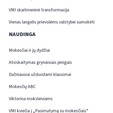
VMI skaitmeninė transformacija
Vienas langelis prievolėms valstybei sumokėti
NAUDINGA
Mokesčiai ir jų dydžiai
Atsiskaitymas grynaisiais pinigais
Dažniausiai užduodami klausimai
Mokesčių ABC
Viktorina moksleiviams
VMI kviečia į „Pasimatymą su mokesčiais“