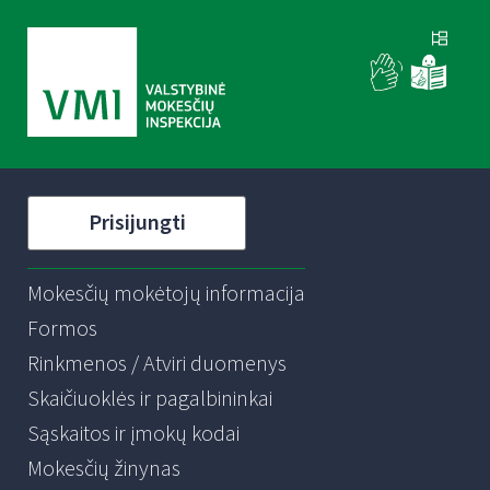
Prisijungti
Mokesčių mokėtojų informacija
Formos
Rinkmenos / Atviri duomenys
Skaičiuoklės ir pagalbininkai
Sąskaitos ir įmokų kodai
Mokesčių žinynas