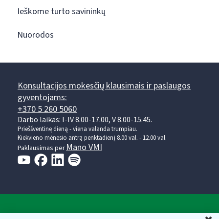
Ieškome turto savininkų
Nuorodos
Konsultacijos mokesčių klausimais ir paslaugos
gyventojams:
+370 5 260 5060
Darbo laikas: I-IV 8.00-17.00, V 8.00-15.45.
Prieššventinę dieną - viena valanda trumpiau.
Kiekvieno mėnesio antrą penktadienį 8.00 val. - 12.00 val.
Mano VMI
Paklausimas per
Valstybinė mokesčių inspekcija prie Lietuvos
U