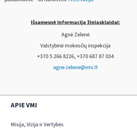
Išsamesnė informacija žiniasklaidai:
Agnė Zelenė
Valstybinė mokesčių inspekcija
+370 5 266 8226, +370 687 87 034
agne.zelene@vmi.lt
APIE VMI
Misija, Vizija ir Vertybės