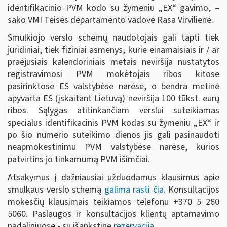
identifikacinio PVM kodo su žymeniu „EX“ gavimo, –
sako VMI Teisės departamento vadovė Rasa Virvilienė.
Smulkiojo verslo schemų naudotojais gali tapti tiek
juridiniai, tiek fiziniai asmenys, kurie einamaisiais ir / ar
praėjusiais kalendoriniais metais neviršija nustatytos
registravimosi PVM mokėtojais ribos kitose
pasirinktose ES valstybėse narėse, o bendra metinė
apyvarta ES (įskaitant Lietuvą)
neviršija 100 tūkst. eurų
ribos. Sąlygas atitinkančiam verslui suteikiamas
specialus identifikacinis
PVM kodas su žymeniu „EX“ ir
po šio numerio suteikimo dienos jis gali pasinaudoti
neapmokestinimu PVM valstybėse narėse, kurios
patvirtins jo tinkamumą PVM išimčiai.
Atsakymus į dažniausiai užduodamus klausimus apie
smulkaus verslo schemą
galima rasti čia
.
Konsultacijos
mokesčių klausimais teikiamos telefonu +370 5 260
5060. Paslaugos ir konsultacijos klientų aptarnavimo
padaliniuose - su išankstine
rezervacija
.