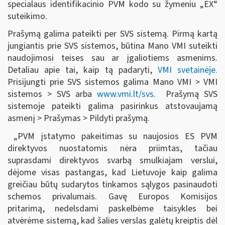
specialaus identifikacinio PVM kodo su žymeniu „EX“
suteikimo.
Prašymą galima pateikti per SVS sistemą. Pirmą kartą
jungiantis prie SVS sistemos, būtina Mano VMI suteikti
naudojimosi teises sau ar įgaliotiems asmenims.
Detaliau apie tai, kaip tą padaryti,
VMI svetainėje.
Prisijungti prie SVS sistemos galima Mano VMI > VMI
sistemos > SVS arba
www.vmi.lt/svs
. Prašymą SVS
sistemoje pateikti galima pasirinkus atstovaujamą
asmenį > Prašymas > Pildyti prašymą.
„PVM įstatymo pakeitimas su naujosios ES PVM
direktyvos nuostatomis nėra priimtas, tačiau
suprasdami direktyvos svarbą smulkiajam verslui,
dėjome visas pastangas, kad Lietuvoje kaip galima
greičiau būtų sudarytos tinkamos sąlygos pasinaudoti
schemos privalumais. Gavę Europos Komisijos
pritarimą, nedelsdami paskelbėme taisykles bei
atvėrėme sistemą, kad šalies verslas galėtų kreiptis dėl