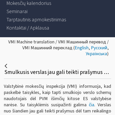
Mokesčių kalendorius
Seminarai
Tarptautinis apmokestinimas
Kontaktai / Apklausa
VMI Machine translation / VMI Машинный перевод /
VMI Машинний переклад (
English
,
Русский
,
Українська
)
Smulkusis verslas jau gali teikti prašymus pasinaudoti PVM išimtimi kitoje ES valstybėje narėje
Valstybinė mokesčių inspekcija (VMI) informuoja, kad
paskelbė taisykles, kaip tapti smulkiojo verslo schemų
naudotojais dėl PVM išimčių kitose ES valstybėse
narėse. Su taisyklėmis susipažinti galima
čia
. Verslas
nuo šiandien jau gali teikti prašymus dėl tam reikalingo