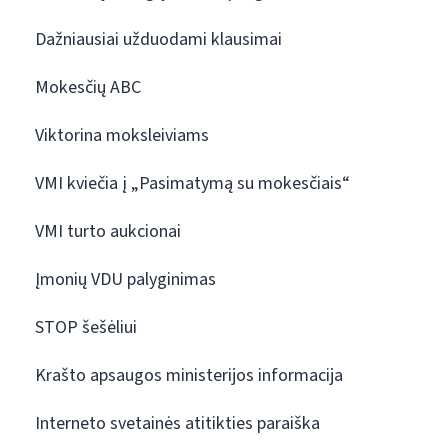
Dažniausiai užduodami klausimai
Mokesčių ABC
Viktorina moksleiviams
VMI kviečia į „Pasimatymą su mokesčiais“
VMI turto aukcionai
Įmonių VDU palyginimas
STOP šešėliui
Krašto apsaugos ministerijos informacija
Interneto svetainės atitikties paraiška