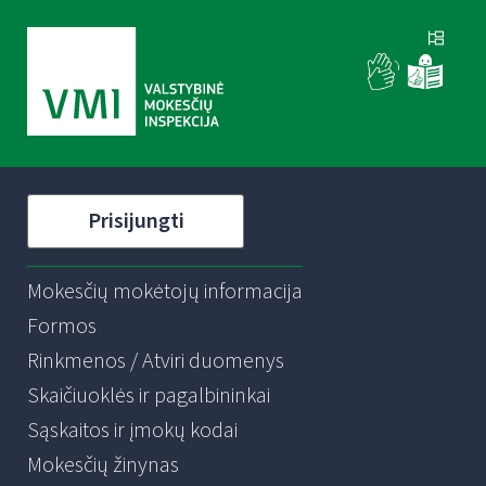
Prisijungti
Mokesčių mokėtojų informacija
Formos
Rinkmenos / Atviri duomenys
Skaičiuoklės ir pagalbininkai
Sąskaitos ir įmokų kodai
Mokesčių žinynas