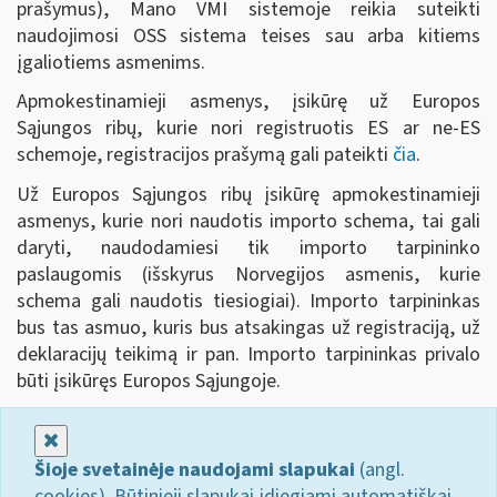
prašymus), Mano VMI sistemoje reikia suteikti
naudojimosi OSS sistema teises sau arba kitiems
įgaliotiems asmenims.
Apmokestinamieji asmenys, įsikūrę už Europos
Sąjungos ribų, kurie nori registruotis ES ar ne-ES
schemoje, registracijos prašymą gali pateikti
čia
.
Už Europos Sąjungos ribų įsikūrę apmokestinamieji
asmenys, kurie nori naudotis importo schema, tai gali
daryti, naudodamiesi tik importo tarpininko
paslaugomis (išskyrus Norvegijos asmenis, kurie
schema gali naudotis tiesiogiai). Importo tarpininkas
bus tas asmuo, kuris bus atsakingas už registraciją, už
deklaracijų teikimą ir pan. Importo tarpininkas privalo
būti įsikūręs Europos Sąjungoje.
Uždaryti
Šioje svetainėje naudojami slapukai
(angl.
cookies). Būtinieji slapukai įdiegiami automatiškai