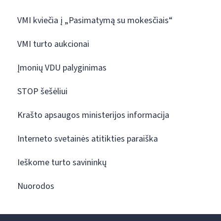
VMI kviečia į „Pasimatymą su mokesčiais“
VMI turto aukcionai
Įmonių VDU palyginimas
STOP šešėliui
Krašto apsaugos ministerijos informacija
Interneto svetainės atitikties paraiška
Ieškome turto savininkų
Nuorodos