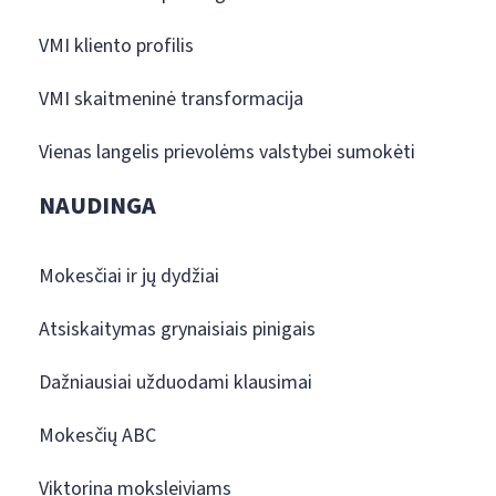
VMI kliento profilis
VMI skaitmeninė transformacija
Vienas langelis prievolėms valstybei sumokėti
NAUDINGA
Mokesčiai ir jų dydžiai
Atsiskaitymas grynaisiais pinigais
Dažniausiai užduodami klausimai
Mokesčių ABC
Viktorina moksleiviams