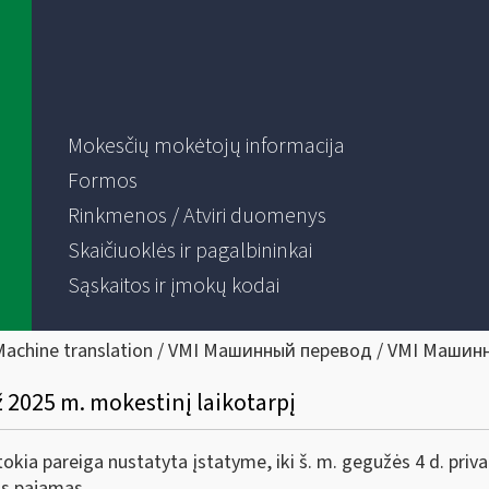
Mokesčių mokėtojų informacija
Formos
Rinkmenos / Atviri duomenys
Skaičiuoklės ir pagalbininkai
Sąskaitos ir įmokų kodai
Machine translation / VMI Машинный перевод / VMI Машин
 2025 m. mokestinį laikotarpį
tokia pareiga nustatyta įstatyme, iki š. m. gegužės 4 d. priv
as pajamas.