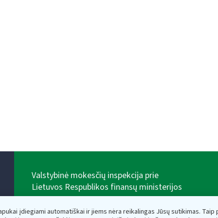
Valstybinė mokesčių inspekcija prie
Lietuvos Respublikos finansų ministerijos
Biudžetinė įstaiga. Juridinio asmens kodas — 188659752,
adresas: Vasario 16-osios g. 14, 01107 Vilnius, Lietuva,
lapukai įdiegiami automatiškai ir jiems nėra reikalingas Jūsų sutikimas. Taip pa