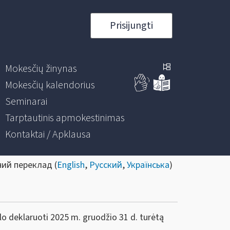
Prisijungti
Mokesčių žinynas
Mokesčių kalendorius
Seminarai
Tarptautinis apmokestinimas
Kontaktai / Apklausa
ний переклад (
English
,
Русский
,
Українська
)
alo deklaruoti 2025 m. gruodžio 31 d. turėtą