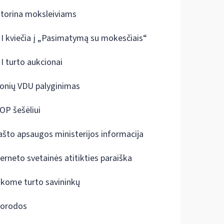
ktorina moksleiviams
I kviečia į „Pasimatymą su mokesčiais“
I turto aukcionai
onių VDU palyginimas
OP šešėliui
ašto apsaugos ministerijos informacija
terneto svetainės atitikties paraiška
škome turto savininkų
orodos