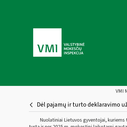
VMI 
Dėl pajamų ir turto deklaravimo už
Nuolatiniai Lietuvos gyventojai, kuriems 
turtą ir per 2025 m. mokestinį laikotarpį gaut