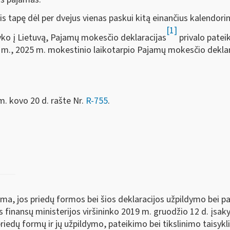
s tapę dėl per dvejus vienas paskui kitą einančius kalendori
[1]
tvyko į Lietuvą, Pajamų mokesčio deklaracijas
privalo patei
25 m., 2025 m. mokestinio laikotarpio Pajamų mokesčio deklara
m. kovo 20 d. rašte Nr.
R-755
.
 jos priedų formos bei šios deklaracijos užpildymo bei pat
s finansų ministerijos viršininko 2019 m. gruodžio 12 d. įsa
edų formų ir jų užpildymo, pateikimo bei tikslinimo taisykli