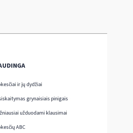
AUDINGA
kesčiai ir jų dydžiai
siskaitymas grynaisiais pinigais
žniausiai užduodami klausimai
kesčių ABC