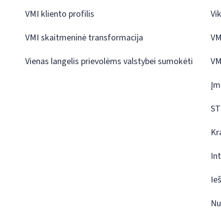
VMI kliento profilis
Vi
VMI skaitmeninė transformacija
VM
Vienas langelis prievolėms valstybei sumokėti
VM
Įm
ST
Kr
In
Ie
Nu