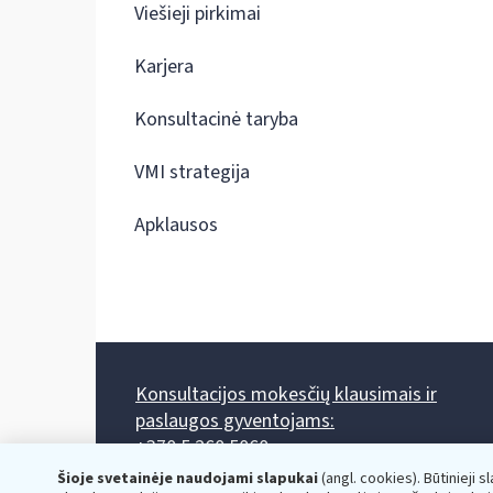
Viešieji pirkimai
Karjera
Konsultacinė taryba
VMI strategija
Apklausos
Konsultacijos mokesčių klausimais ir
paslaugos gyventojams:
+370 5 260 5060
Darbo laikas: I-IV 8.00-17.00, V 8.00-15.45.
Šioje svetainėje naudojami slapukai
(angl. cookies). Būtinieji s
Prieššventinę dieną - viena valanda trumpiau.