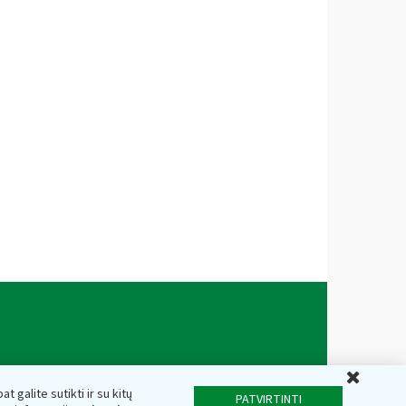
Uždar
t galite sutikti ir su kitų
PATVIRTINTI