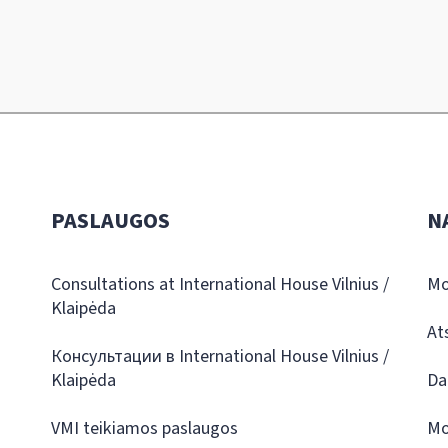
PASLAUGOS
N
Consultations at International House Vilnius /
Mo
Klaipėda
At
Консультации в International House Vilnius /
Klaipėda
Da
VMI teikiamos paslaugos
Mo