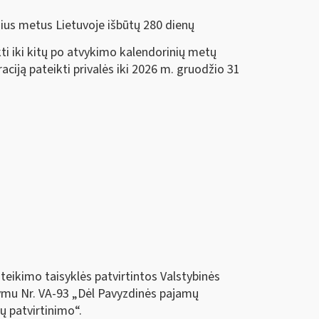
nius metus Lietuvoje išbūtų 280 dienų
kti iki kitų po atvykimo kalendorinių metų
ciją pateikti privalės iki 2026 m. gruodžio 31
eikimo taisyklės patvirtintos Valstybinės
kymu Nr. VA-93 „Dėl Pavyzdinės pajamų
ų patvirtinimo“.